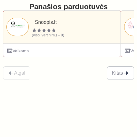
Panašios parduotuvės
Snoopis.lt
(viso įvertinimų – 0)
Vaikams
Va
Atgal
Kitas