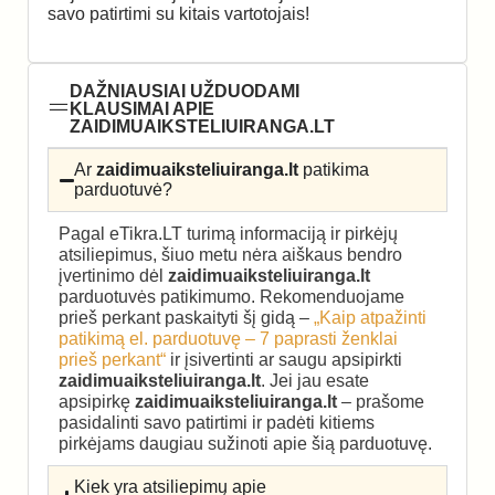
savo patirtimi su kitais vartotojais!
DAŽNIAUSIAI UŽDUODAMI
KLAUSIMAI APIE
ZAIDIMUAIKSTELIUIRANGA.LT
Ar
zaidimuaiksteliuiranga.lt
patikima
parduotuvė?
Pagal eTikra.LT turimą informaciją ir pirkėjų
atsiliepimus, šiuo metu nėra aiškaus bendro
įvertinimo dėl
zaidimuaiksteliuiranga.lt
parduotuvės patikimumo. Rekomenduojame
prieš perkant paskaityti šį gidą –
„Kaip atpažinti
patikimą el. parduotuvę – 7 paprasti ženklai
prieš perkant“
ir įsivertinti ar saugu apsipirkti
zaidimuaiksteliuiranga.lt
. Jei jau esate
apsipirkę
zaidimuaiksteliuiranga.lt
– prašome
pasidalinti savo patirtimi ir padėti kitiems
pirkėjams daugiau sužinoti apie šią parduotuvę.
Kiek yra atsiliepimų apie