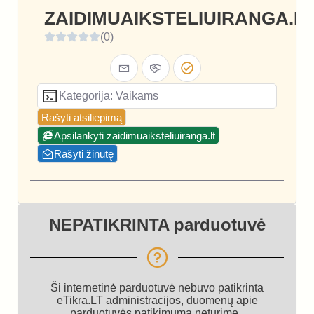
ZAIDIMUAIKSTELIUIRANGA.L
(0)
Kategorija: Vaikams
Rašyti atsiliepimą
Apsilankyti zaidimuaiksteliuiranga.lt
Rašyti žinutę
NEPATIKRINTA parduotuvė
Ši internetinė parduotuvė nebuvo patikrinta
eTikra.LT administracijos, duomenų apie
parduotuvės patikimumą neturime.