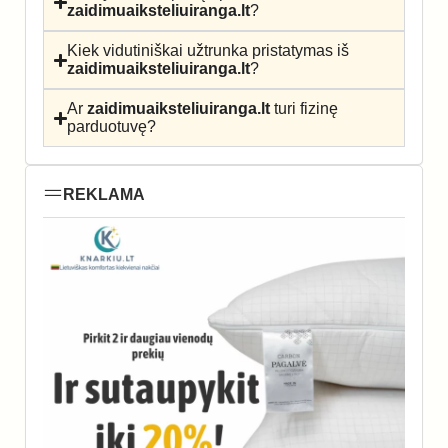
zaidimuaiksteliuiranga.lt
?
Kiek vidutiniškai užtrunka pristatymas iš
zaidimuaiksteliuiranga.lt
?
Ar
zaidimuaiksteliuiranga.lt
turi fizinę
parduotuvę?
REKLAMA