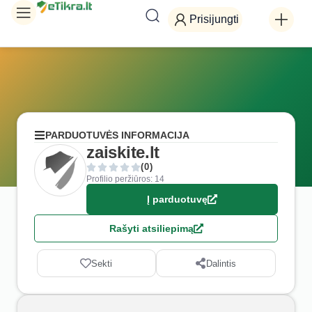
Prisijungti
PARDUOTUVĖS INFORMACIJA
zaiskite.lt
(0)
Profilio peržiūros: 14
Į parduotuvę
Rašyti atsiliepimą
Sekti
Dalintis