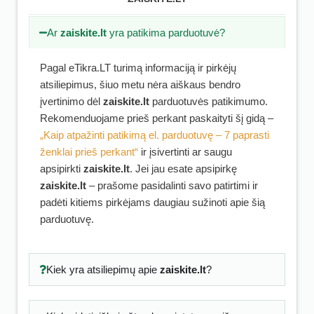
Ar
zaiskite.lt
yra patikima parduotuvė?
Pagal eTikra.LT turimą informaciją ir pirkėjų
atsiliepimus, šiuo metu nėra aiškaus bendro
įvertinimo dėl
zaiskite.lt
parduotuvės patikimumo.
Rekomenduojame prieš perkant paskaityti šį gidą –
„Kaip atpažinti patikimą el. parduotuvę – 7 paprasti
ženklai prieš perkant“
ir įsivertinti ar saugu
apsipirkti
zaiskite.lt
. Jei jau esate apsipirkę
zaiskite.lt
– prašome pasidalinti savo patirtimi ir
padėti kitiems pirkėjams daugiau sužinoti apie šią
parduotuvę.
Kiek yra atsiliepimų apie
zaiskite.lt
?