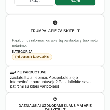
Skaityti
Rašyti
TRUMPAI APIE ZAISKITE.LT
Papildomos informacijos apie šią parduotuvę šiuo metu
neturime.
KATEGORIJA
Sportas ir laisvalaikis
APIE PARDUOTUVĘ
zaiskite.lt atsiliepimai. Apsipirkote šioje
internetinėje parduotuvėje? Pasidalinkite savo
patirtimi su kitais vartotojais!
DAŽNIAUSIAI UŽDUODAMI KLAUSIMAI APIE
ZAISKITE.LT