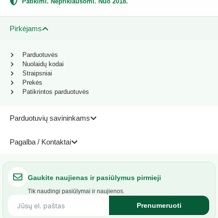
Patikimi. Nepriklausomi. Nuo 2018.
Pirkėjams
Parduotuvės
Nuolaidų kodai
Straipsniai
Prekės
Patikrintos parduotuvės
Parduotuvių savininkams
Pagalba / Kontaktai
Gaukite naujienas ir pasiūlymus pirmieji
Tik naudingi pasiūlymai ir naujienos.
Prenumeruoti