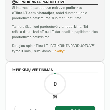
NEPATIKRINTA PARDUOTUVĖ
Ši internetinė parduotuvė
nebuvo patikrinta
eTikra.LT administracijos
, todėl duomenų apie
parduotuvės patikimumą šiuo metu neturime.
Tai nereiškia, kad parduotuvė yra nepatikima. Tai
reiškia tik tai, kad eTikra.LT dar neatliko papildomo šios
parduotuvės patikrinimo.
Daugiau apie eTikra.LT „PATIKRINTA PARDUOTUVĖ“
žymą ir kaip ji suteikiama –
skaityti
.
PIRKĖJŲ VERTINIMAS
0
(0)