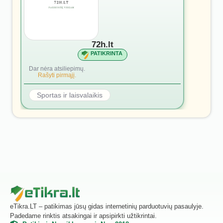
72h.lt
PATIKRINTA
Dar nėra atsiliepimų.
Rašyti pirmąjį.
Sportas ir laisvalaikis
eTikra.LT – patikimas jūsų gidas internetinių parduotuvių pasaulyje.
Padedame rinktis atsakingai ir apsipirkti užtikrintai.