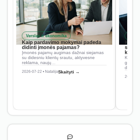
Verslas ir ekonomika
Skait
Kaip pardavimo mokymai padeda
Kaip 
didinti įmonės pajamas?
siste
konkur
Įmonės pajamų augimas dažnai siejamas
su didesniu klientų srautu, aktyvesne
Konkure
reklama, naujų…
geresnė
didesn
2026-07-22 • Natalija
Skaityti →
2026-07-