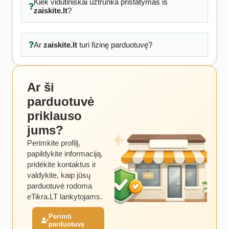
Kiek vidutiniškai užtrunka pristatymas iš
zaiskite.lt
?
Ar
zaiskite.lt
turi fizinę parduotuvę?
Ar ši
parduotuvė
priklauso
jums?
Perimkite profilį,
papildykite informaciją,
pridėkite kontaktus ir
valdykite, kaip jūsų
parduotuvė rodoma
eTikra.LT lankytojams.
Perimti
parduotuvę