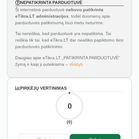
NEPATIKRINTA PARDUOTUVĖ
Ši internetinė parduotuvė
nebuvo patikrinta
eTikra.LT administracijos
, todėl duomenų apie
parduotuvės patikimumą šiuo metu neturime.
Tai nereiškia, kad parduotuvė yra nepatikima. Tai
reiškia tik tai, kad eTikra.LT dar neatliko papildomo šios
parduotuvės patikrinimo.
Daugiau apie eTikra.LT „PATIKRINTA PARDUOTUVĖ“
žymą ir kaip ji suteikiama –
skaityti
.
PIRKĖJŲ VERTINIMAS
0
(0)