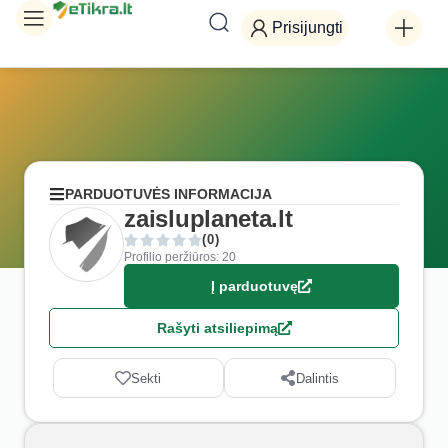
Prisijungti
PARDUOTUVĖS INFORMACIJA
zaisluplaneta.lt
(0)
Profilio peržiūros: 20
Į parduotuvę
Rašyti atsiliepimą
Sekti
Dalintis