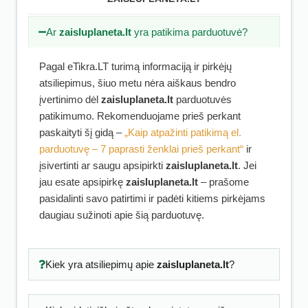
Ar
zaisluplaneta.lt
yra patikima parduotuvė?
Pagal eTikra.LT turimą informaciją ir pirkėjų
atsiliepimus, šiuo metu nėra aiškaus bendro
įvertinimo dėl
zaisluplaneta.lt
parduotuvės
patikimumo. Rekomenduojame prieš perkant
paskaityti šį gidą –
„Kaip atpažinti patikimą el.
parduotuvę – 7 paprasti ženklai prieš perkant“
ir
įsivertinti ar saugu apsipirkti
zaisluplaneta.lt
. Jei
jau esate apsipirkę
zaisluplaneta.lt
– prašome
pasidalinti savo patirtimi ir padėti kitiems pirkėjams
daugiau sužinoti apie šią parduotuvę.
Kiek yra atsiliepimų apie
zaisluplaneta.lt
?