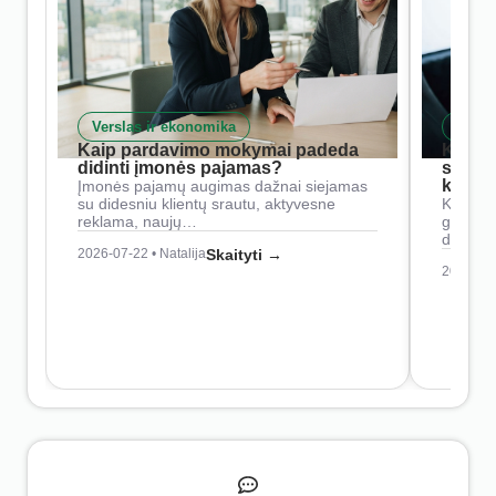
Verslas ir ekonomika
Skait
Kaip pardavimo mokymai padeda
Kaip 
didinti įmonės pajamas?
siste
konkur
Įmonės pajamų augimas dažnai siejamas
su didesniu klientų srautu, aktyvesne
Konkure
reklama, naujų…
geresnė
didesn
2026-07-22 • Natalija
Skaityti →
2026-07-