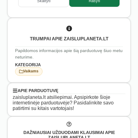
Skaityti
Rašyti
TRUMPAI APIE ZAISLUPLANETA.LT
Papildomos informacijos apie šią parduotuvę šiuo metu
neturime.
KATEGORIJA
Vaikams
APIE PARDUOTUVĘ
zaisluplaneta.lt atsiliepimai. Apsipirkote šioje
internetinėje parduotuvėje? Pasidalinkite savo
patirtimi su kitais vartotojais!
DAŽNIAUSIAI UŽDUODAMI KLAUSIMAI APIE
ZAISLUPLANETA.LT