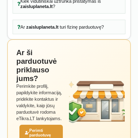
Kiek vidutiniškai užtrunka pristatymas iš
zaisluplaneta.lt
?
Ar
zaisluplaneta.lt
turi fizinę parduotuvę?
Ar ši
parduotuvė
priklauso
jums?
Perimkite profilį,
papildykite informaciją,
pridėkite kontaktus ir
valdykite, kaip jūsų
parduotuvė rodoma
eTikra.LT lankytojams.
Perimti
parduotuvę