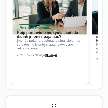
Verslas ir ekonomika
Skait
Kaip pardavimo mokymai padeda
Kaip 
didinti įmonės pajamas?
siste
konkur
Įmonės pajamų augimas dažnai siejamas
su didesniu klientų srautu, aktyvesne
Konkure
reklama, naujų…
geresnė
didesn
2026-07-22 • Natalija
Skaityti →
2026-07-