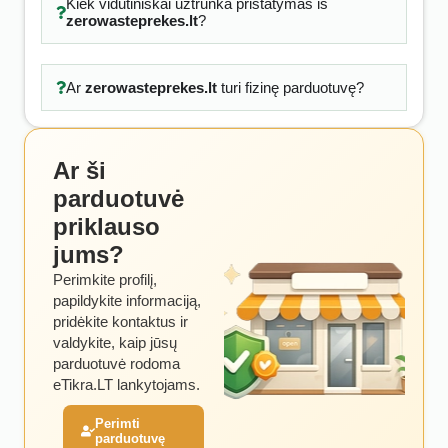
Kiek vidutiniškai užtrunka pristatymas iš
zerowasteprekes.lt
?
Ar
zerowasteprekes.lt
turi fizinę parduotuvę?
Ar ši
parduotuvė
priklauso
jums?
Perimkite profilį,
papildykite informaciją,
pridėkite kontaktus ir
valdykite, kaip jūsų
parduotuvė rodoma
eTikra.LT lankytojams.
Perimti
parduotuvę