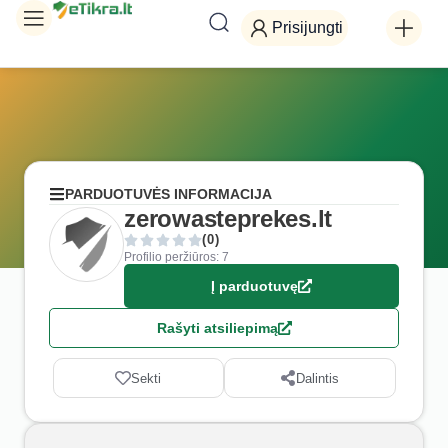
Prisijungti
PARDUOTUVĖS INFORMACIJA
zerowasteprekes.lt
(0)
Profilio peržiūros: 7
Į parduotuvę
Rašyti atsiliepimą
Sekti
Dalintis