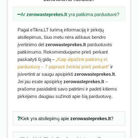
Ar
zerowasteprekes.lt
yra patikima parduotuvė?
Pagal eTikra.LT turimą informaciją ir pirkėjų
atsiliepimus, šiuo metu nėra aiškaus bendro
įvertinimo dėl
zerowasteprekes.lt
parduotuvės
patikimumo. Rekomenduojame prieš perkant
paskaityti šį gidą –
„Kaip atpažinti patikimą el.
parduotuvę – 7 paprasti ženklai prieš perkant“
ir
įsivertinti ar saugu apsipirkti
zerowasteprekes.lt
.
Jei jau esate apsipirkę
zerowasteprekes.lt
–
prašome pasidalinti savo patirtimi ir padėti kitiems
pirkėjams daugiau sužinoti apie šią parduotuvę.
Kiek yra atsiliepimų apie
zerowasteprekes.lt
?