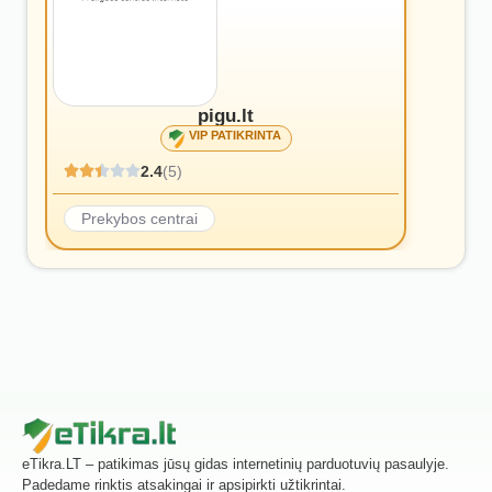
pigu.lt
VIP PATIKRINTA
2.4
(5)
Prekybos centrai
eTikra.LT – patikimas jūsų gidas internetinių parduotuvių pasaulyje.
Padedame rinktis atsakingai ir apsipirkti užtikrintai.