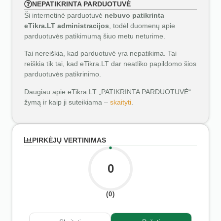
NEPATIKRINTA PARDUOTUVĖ
Ši internetinė parduotuvė
nebuvo patikrinta
eTikra.LT administracijos
, todėl duomenų apie
parduotuvės patikimumą šiuo metu neturime.
Tai nereiškia, kad parduotuvė yra nepatikima. Tai
reiškia tik tai, kad eTikra.LT dar neatliko papildomo šios
parduotuvės patikrinimo.
Daugiau apie eTikra.LT „PATIKRINTA PARDUOTUVĖ“
žymą ir kaip ji suteikiama –
skaityti
.
PIRKĖJŲ VERTINIMAS
0
(0)