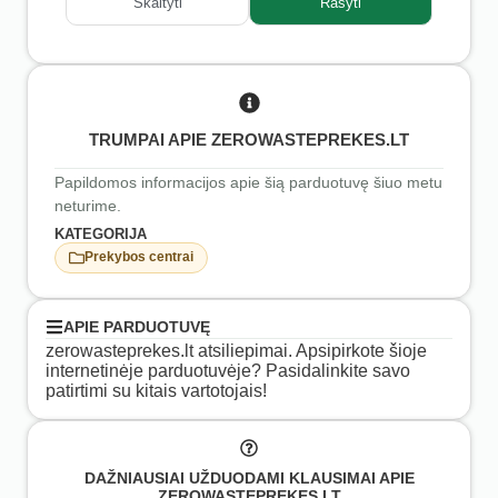
Skaityti
Rašyti
TRUMPAI APIE ZEROWASTEPREKES.LT
Papildomos informacijos apie šią parduotuvę šiuo metu
neturime.
KATEGORIJA
Prekybos centrai
APIE PARDUOTUVĘ
zerowasteprekes.lt atsiliepimai. Apsipirkote šioje
internetinėje parduotuvėje? Pasidalinkite savo
patirtimi su kitais vartotojais!
DAŽNIAUSIAI UŽDUODAMI KLAUSIMAI APIE
ZEROWASTEPREKES.LT