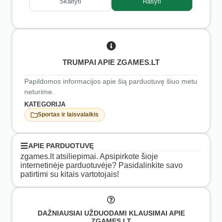
Skaityti
Rašyti
TRUMPAI APIE ZGAMES.LT
Papildomos informacijos apie šią parduotuvę šiuo metu
neturime.
KATEGORIJA
Sportas ir laisvalaikis
APIE PARDUOTUVĘ
zgames.lt atsiliepimai. Apsipirkote šioje
internetinėje parduotuvėje? Pasidalinkite savo
patirtimi su kitais vartotojais!
DAŽNIAUSIAI UŽDUODAMI KLAUSIMAI APIE
ZGAMES.LT