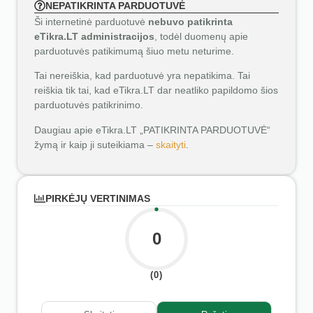
NEPATIKRINTA PARDUOTUVĖ
Ši internetinė parduotuvė
nebuvo patikrinta
eTikra.LT administracijos
, todėl duomenų apie
parduotuvės patikimumą šiuo metu neturime.
Tai nereiškia, kad parduotuvė yra nepatikima. Tai
reiškia tik tai, kad eTikra.LT dar neatliko papildomo šios
parduotuvės patikrinimo.
Daugiau apie eTikra.LT „PATIKRINTA PARDUOTUVĖ“
žymą ir kaip ji suteikiama –
skaityti
.
PIRKĖJŲ VERTINIMAS
0
(0)