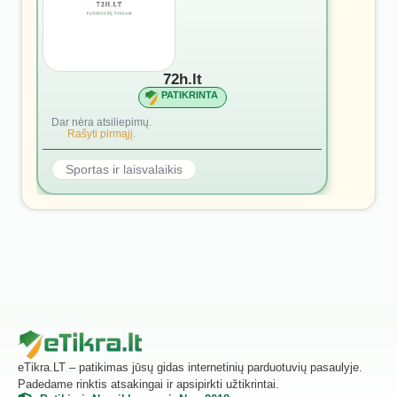
72h.lt
PATIKRINTA
Dar nėra atsiliepimų.
Rašyti pirmąjį.
Sportas ir laisvalaikis
eTikra.LT – patikimas jūsų gidas internetinių parduotuvių pasaulyje.
Padedame rinktis atsakingai ir apsipirkti užtikrintai.