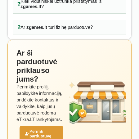
Kiek vidutiniškai užtrunka pristatymas iš
zgames.lt
?
Ar
zgames.lt
turi fizinę parduotuvę?
Ar ši
parduotuvė
priklauso
jums?
Perimkite profilį,
papildykite informaciją,
pridėkite kontaktus ir
valdykite, kaip jūsų
parduotuvė rodoma
eTikra.LT lankytojams.
Perimti
parduotuvę