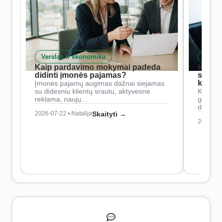
Verslas ir ekonomika
Skait
Kaip pardavimo mokymai padeda
Kaip 
didinti įmonės pajamas?
siste
konkur
Įmonės pajamų augimas dažnai siejamas
su didesniu klientų srautu, aktyvesne
Konkure
reklama, naujų…
geresnė
didesn
2026-07-22 • Natalija
Skaityti →
2026-07-