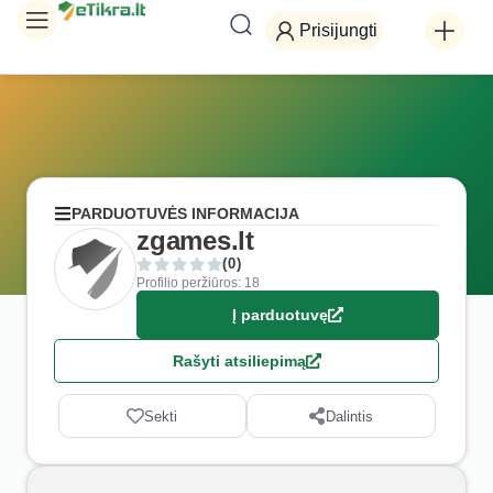
Prisijungti
PARDUOTUVĖS INFORMACIJA
zgames.lt
(0)
Profilio peržiūros: 18
Į parduotuvę
Rašyti atsiliepimą
Sekti
Dalintis