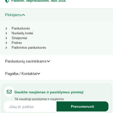
Patikimi. Nepriklausomi. Nuo 2018.
Pirkėjams
Parduotuvės
Nuolaidų kodai
Straipsniai
Prekės
Patikrintos parduotuvės
Parduotuvių savininkams
Pagalba / Kontaktai
Gaukite naujienas ir pasiūlymus pirmieji
Tik naudingi pasiūlymai ir naujienos.
Prenumeruoti