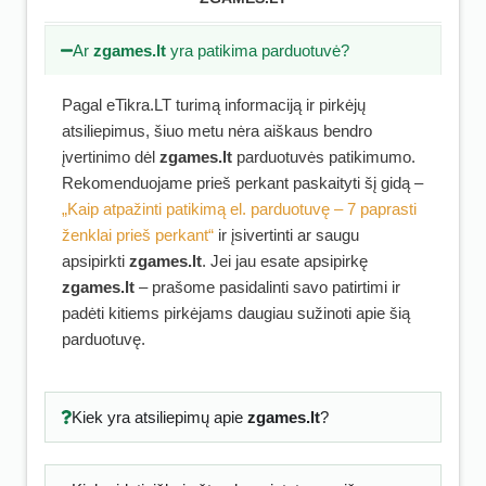
Ar
zgames.lt
yra patikima parduotuvė?
Pagal eTikra.LT turimą informaciją ir pirkėjų
atsiliepimus, šiuo metu nėra aiškaus bendro
įvertinimo dėl
zgames.lt
parduotuvės patikimumo.
Rekomenduojame prieš perkant paskaityti šį gidą –
„Kaip atpažinti patikimą el. parduotuvę – 7 paprasti
ženklai prieš perkant“
ir įsivertinti ar saugu
apsipirkti
zgames.lt
. Jei jau esate apsipirkę
zgames.lt
– prašome pasidalinti savo patirtimi ir
padėti kitiems pirkėjams daugiau sužinoti apie šią
parduotuvę.
Kiek yra atsiliepimų apie
zgames.lt
?