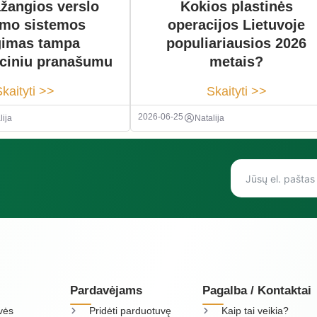
Kokios plastinės
žangios verslo
operacijos Lietuvoje
ymo sistemos
populiariausios 2026
gimas tampa
metais?
ciniu pranašumu
Skaityti >>
kaityti >>
2026-06-25
Natalija
lija
Pardavėjams
Pagalba / Kontaktai
vės
Pridėti parduotuvę
Kaip tai veikia?