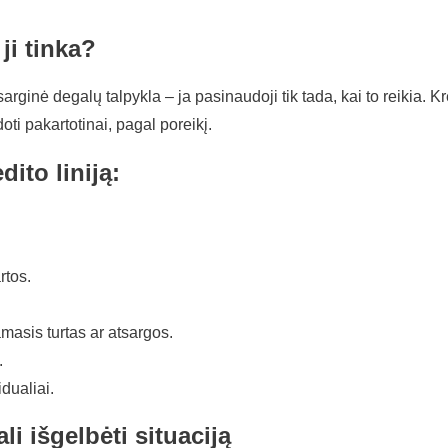
ji tinka?
ginė degalų talpykla – ja pasinaudoji tik tada, kai to reikia. Kredi
i pakartotinai, pagal poreikį.
dito liniją:
rtos.
amasis turtas ar atsargos.
.
dualiai.
i išgelbėti situaciją