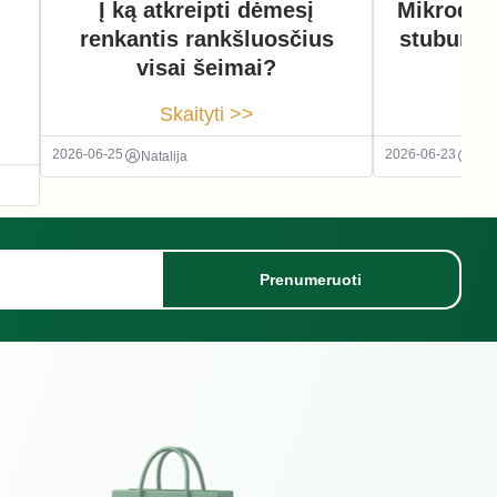
Į ką atkreipti dėmesį
Mikrodisk
renkantis rankšluosčius
stuburo o
visai šeimai?
r
Skaityti >>
2026-06-25
2026-06-23
Natalija
Nata
Prenumeruoti