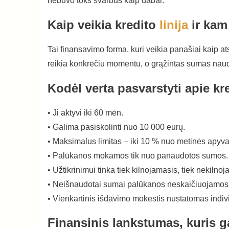
nebuvo toks svarbus kaip dabar.
Kaip veikia kredito
linija
ir kam 
Tai finansavimo forma, kuri veikia panašiai kaip atsar
reikia konkrečiu momentu, o grąžintas sumas naudot
Kodėl verta pasvarstyti apie kre
• Ji aktyvi iki 60 mėn.
• Galima pasiskolinti nuo 10 000 eurų.
• Maksimalus limitas – iki 10 % nuo metinės apyva
• Palūkanos mokamos tik nuo panaudotos sumos.
• Užtikrinimui tinka tiek kilnojamasis, tiek nekilnoj
• Neišnaudotai sumai palūkanos neskaičiuojamos
• Vienkartinis išdavimo mokestis nustatomas indivi
Finansinis lankstumas, kuris gal