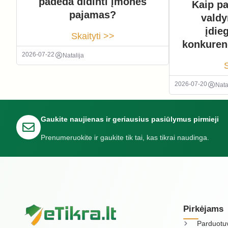
padeda didinti įmonės
Kaip pa
pajamas?
vald
įdie
Skaityti >>
konkuren
2026-07-22
Natalija
S
2026-07-20
Nata
Gaukite naujienas ir geriausius pasiūlymus pirmieji
Prenumeruokite ir gaukite tik tai, kas tikrai naudinga.
Pirkėjams
Parduotu