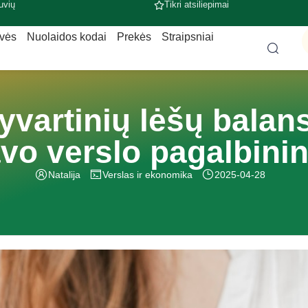
uvių
Tikri atsiliepimai
uvės
Nuolaidos kodai
Prekės
Straipsniai
pyvartinių lėšų balans
avo verslo pagalbini
Natalija
Verslas ir ekonomika
2025-04-28