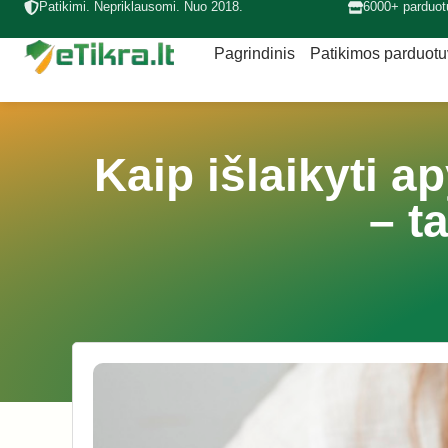
Patikimi. Nepriklausomi. Nuo 2018.
6000+ parduot
Pagrindinis
Patikimos parduot
Kaip išlaikyti a
– t