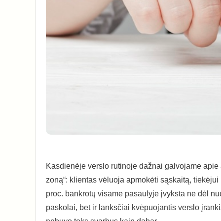
Kasdienėje verslo rutinoje dažnai galvojame apie 
zoną“: klientas vėluoja apmokėti sąskaitą, tiekėjui r
proc. bankrotų visame pasaulyje įvyksta ne dėl nuost
paskolai, bet ir lanksčiai kvėpuojantis verslo įrank