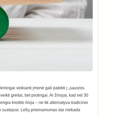
mingai veikianti įmonė gali patekti į „sausros
eikti greitai, bet protingai. Ar žinojai, kad net 30
gia kredito linija – ne tik alternatyva tradicinei
trodo sustojusi. Lėšų prieinamumas dar niekada