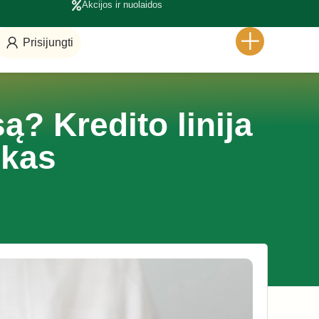
Akcijos ir nuolaidos
Prisijungti
ą? Kredito linija
nkas