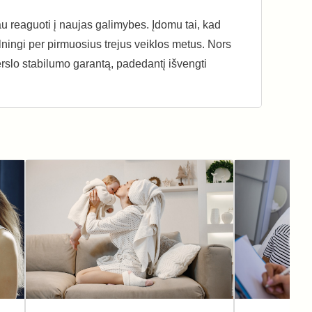
au reaguoti į naujas galimybes. Įdomu tai, kad
elningi per pirmuosius trejus veiklos metus. Nors
erslo stabilumo garantą, padedantį išvengti