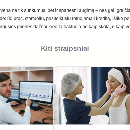
gyvena ne tik sunkumus, bet ir spartesnį augimą – nes gali greiči
ė: 80 proc. startuolių, pasitelkusių rotuojamąjį kreditą, išliko p
ngusios įmonės dažnai kreditą traktuoja ne kaip skolą, o kaip v
Kiti straipsniai