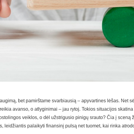
augimą, bet pamirštame svarbiausią – apyvartines lėšas. Net sėk
eikia avanso, o atlyginimai – jau rytoj. Tokios situacijos skatina v
olingos veiklos, o dėl užstrigusio pinigų srauto? Čia į sceną žen
is, leidžiantis palaikyti finansinį pulsą net tuomet, kai rinka a