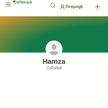
Prisijungti
Hamza
Rašyti