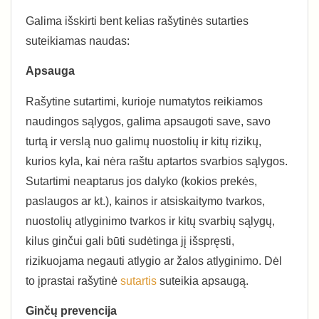
Galima išskirti bent kelias rašytinės sutarties
suteikiamas naudas:
Apsauga
Rašytine sutartimi, kurioje numatytos reikiamos
naudingos sąlygos, galima apsaugoti save, savo
turtą ir verslą nuo galimų nuostolių ir kitų rizikų,
kurios kyla, kai nėra raštu aptartos svarbios sąlygos.
Sutartimi neaptarus jos dalyko (kokios prekės,
paslaugos ar kt.), kainos ir atsiskaitymo tvarkos,
nuostolių atlyginimo tvarkos ir kitų svarbių sąlygų,
kilus ginčui gali būti sudėtinga jį išspręsti,
rizikuojama negauti atlygio ar žalos atlyginimo. Dėl
to įprastai rašytinė
sutartis
suteikia apsaugą.
Ginčų prevencija