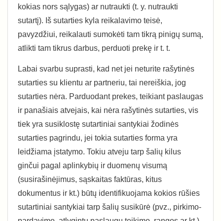
kokias nors sąlygas) ar nutraukti (t. y. nutraukti
sutartį). Iš sutarties kyla reikalavimo teisė,
pavyzdžiui, reikalauti sumokėti tam tikrą pinigų sumą,
atlikti tam tikrus darbus, perduoti prekę ir t. t.
Labai svarbu suprasti, kad net jei neturite rašytinės
sutarties su klientu ar partneriu, tai nereiškia, jog
sutarties nėra. Parduodant prekes, teikiant paslaugas
ir panašiais atvejais, kai nėra rašytinės sutarties, vis
tiek yra susiklostę sutartiniai santykiai žodinės
sutarties pagrindu, jei tokia sutarties forma yra
leidžiama įstatymo. Tokiu atveju tarp šalių kilus
ginčui pagal aplinkybių ir duomenų visumą
(susirašinėjimus, sąskaitas faktūras, kitus
dokumentus ir kt.) būtų identifikuojama kokios rūšies
sutartiniai santykiai tarp šalių susikūrė (pvz., pirkimo-
pardavimo, atlygintų paslaugų teikimo, rangos ar kt.).