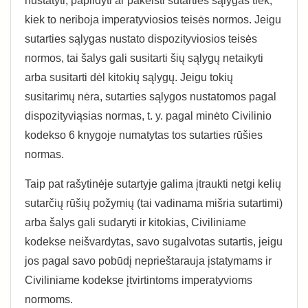
nustatyti, papildyti ar pakeisti sutarties sąlygas tiek,
kiek to neriboja imperatyviosios teisės normos. Jeigu
sutarties sąlygas nustato dispozityviosios teisės
normos, tai šalys gali susitarti šių sąlygų netaikyti
arba susitarti dėl kitokių sąlygų. Jeigu tokių
susitarimų nėra, sutarties sąlygos nustatomos pagal
dispozityviąsias normas, t. y. pagal minėto Civilinio
kodekso 6 knygoje numatytas tos sutarties rūšies
normas.
Taip pat rašytinėje sutartyje galima įtraukti netgi kelių
sutarčių rūšių požymių (tai vadinama mišria sutartimi)
arba šalys gali sudaryti ir kitokias, Civiliniame
kodekse neišvardytas, savo sugalvotas sutartis, jeigu
jos pagal savo pobūdį neprieštarauja įstatymams ir
Civiliniame kodekse įtvirtintoms imperatyvioms
normoms.