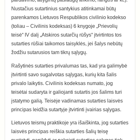
Nustačius sutartinius santykius atitinkamai būtų
parenkamos Lietuvos Respublikos civilinio kodekso
(toliau – Civilinis kodeksas) 6 knygoje „Prievolių
teisė“ IV dalį „Atskiros sutarčių rūšys“ įtvirtintos tos
sutarties rūšiai taikomos taisyklės, jei šalys nebūtų
žodžiu sutarusios tam tikrų sąlygų.
Rašytinės sutarties privalumas tas, kad yra galimybė
įtvirtinti savo sugalvotas sąlygas, kurių kita šalis
privalo laikytis. Civilinis kodeksas numato, jog
teisėtai sudaryta ir galiojanti sutartis jos šalims turi
įstatymo galią. Teisėje vadinamas sutarties laisvės
principas leidžia sutartyje įtvirtinti įvairias sąlygas.
Lietuvos teismų praktikoje yra išaiškinta, jog sutarties
laisvės principas reiškia sutarties šalių teisę