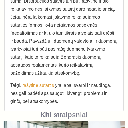
sumą. Distribucijos sutartis turi būti rašytinė ir šio
reikalavimo nesilaikymas sutartį daro negaliojančią.
Jeigu nėra laikomasi įstatymo reikalaujamos
sutarties formos, kyla neigiamos pasekmės
(negaliojimas ar kt.), o tam tikrais atvejais gali grėsti
ir bauda. Pavyzdžiui, duomenų valdytojai ir duomenų
tvarkytojai turi būti pasirašę duomenų tvarkymo
sutartį, kaip to reikalauja Bendrasis duomenų
apsaugos reglamentas, kurio reikalavimų
pažeidimas užtraukia atsakomybę.
Taigi,
rašytinė sutartis
yra labai svarbi ir naudinga,
nes gali padėti apsisaugoti, išvengti problemų ir
ginčų bei atsakomybės.
Kiti straipsniai