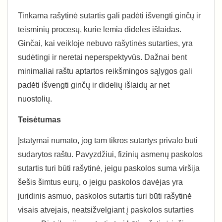
Tinkama rašytinė sutartis gali padėti išvengti ginčų ir
teisminių procesų, kurie lemia dideles išlaidas.
Ginčai, kai veikloje nebuvo rašytinės sutarties, yra
sudėtingi ir neretai neperspektyvūs. Dažnai bent
minimaliai raštu aptartos reikšmingos sąlygos gali
padėti išvengti ginčų ir didelių išlaidų ar net
nuostolių.
Teisėtumas
Įstatymai numato, jog tam tikros sutartys privalo būti
sudarytos raštu. Pavyzdžiui, fizinių asmenų paskolos
sutartis turi būti rašytinė, jeigu paskolos suma viršija
šešis šimtus eurų, o jeigu paskolos davėjas yra
juridinis asmuo, paskolos sutartis turi būti rašytinė
visais atvejais, neatsižvelgiant į paskolos sutarties