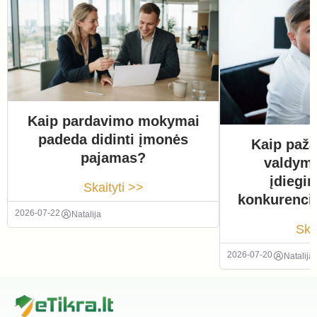
Kaip pardavimo mokymai
padeda didinti įmonės
Kaip paža
pajamas?
valdym
įdiegi
Skaityti >>
konkurenci
2026-07-22
Natalija
Ska
2026-07-20
Natalija