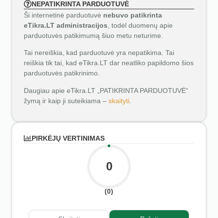
NEPATIKRINTA PARDUOTUVĖ
Ši internetinė parduotuvė
nebuvo patikrinta
eTikra.LT administracijos
, todėl duomenų apie
parduotuvės patikimumą šiuo metu neturime.
Tai nereiškia, kad parduotuvė yra nepatikima. Tai
reiškia tik tai, kad eTikra.LT dar neatliko papildomo šios
parduotuvės patikrinimo.
Daugiau apie eTikra.LT „PATIKRINTA PARDUOTUVĖ“
žymą ir kaip ji suteikiama –
skaityti
.
PIRKĖJŲ VERTINIMAS
0
(0)