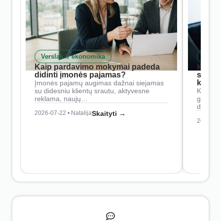
Verslas ir ekonomika
Skait
Kaip pardavimo mokymai padeda
Kaip 
didinti įmonės pajamas?
siste
konkur
Įmonės pajamų augimas dažnai siejamas
su didesniu klientų srautu, aktyvesne
Konkure
reklama, naujų…
geresnė
didesn
2026-07-22 • Natalija
Skaityti →
2026-07-