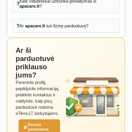
Kiek vidutiniškai užtrunka pristatymas iš
apacare.lt
?
Ar
apacare.lt
turi fizinę parduotuvę?
Ar ši
parduotuvė
priklauso
jums?
Perimkite profilį,
papildykite informaciją,
pridėkite kontaktus ir
valdykite, kaip jūsų
parduotuvė rodoma
eTikra.LT lankytojams.
Perimti
parduotuvę