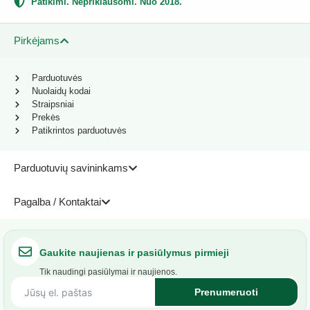
Patikimi. Nepriklausomi. Nuo 2018.
Pirkėjams
Parduotuvės
Nuolaidų kodai
Straipsniai
Prekės
Patikrintos parduotuvės
Parduotuvių savininkams
Pagalba / Kontaktai
Gaukite naujienas ir pasiūlymus pirmieji
Tik naudingi pasiūlymai ir naujienos.
Prenumeruoti