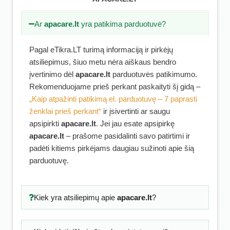
Ar
apacare.lt
yra patikima parduotuvė?
Pagal eTikra.LT turimą informaciją ir pirkėjų
atsiliepimus, šiuo metu nėra aiškaus bendro
įvertinimo dėl
apacare.lt
parduotuvės patikimumo.
Rekomenduojame prieš perkant paskaityti šį gidą –
„Kaip atpažinti patikimą el. parduotuvę – 7 paprasti
ženklai prieš perkant“
ir įsivertinti ar saugu
apsipirkti
apacare.lt
. Jei jau esate apsipirkę
apacare.lt
– prašome pasidalinti savo patirtimi ir
padėti kitiems pirkėjams daugiau sužinoti apie šią
parduotuvę.
Kiek yra atsiliepimų apie
apacare.lt
?