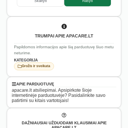
Skaityti
Rašyti
TRUMPAI APIE APACARE.LT
Papildomos informacijos apie šią parduotuvę šiuo metu
neturime.
KATEGORIJA
Grožis ir sveikata
APIE PARDUOTUVĘ
apacare.lt atsiliepimai. Apsipirkote šioje
internetinėje parduotuvėje? Pasidalinkite savo
patirtimi su kitais vartotojais!
DAŽNIAUSIAI UŽDUODAMI KLAUSIMAI APIE
APACARE.LT