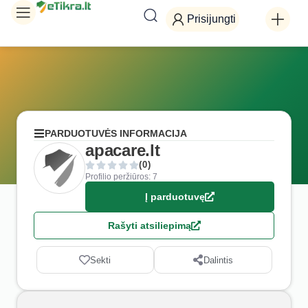
Prisijungti
PARDUOTUVĖS INFORMACIJA
apacare.lt
(0)
Profilio peržiūros: 7
Į parduotuvę
Rašyti atsiliepimą
Sekti
Dalintis