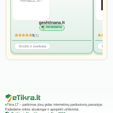
geshtinana.lt
PATIKRINTA
5
(1)
Grožis ir sveikata
Grožis 
eTikra.LT – patikimas jūsų gidas internetinių parduotuvių pasaulyje.
Padedame rinktis atsakingai ir apsipirkti užtikrintai.