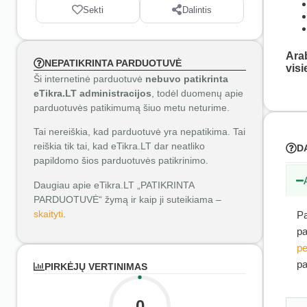
Sekti
Dalintis
Arab
NEPATIKRINTA PARDUOTUVĖ
visi
Ši internetinė parduotuvė
nebuvo patikrinta
eTikra.LT administracijos
, todėl duomenų apie
parduotuvės patikimumą šiuo metu neturime.
Tai nereiškia, kad parduotuvė yra nepatikima. Tai
reiškia tik tai, kad eTikra.LT dar neatliko
D
papildomo šios parduotuvės patikrinimo.
Daugiau apie eTikra.LT „PATIKRINTA
PARDUOTUVĖ“ žymą ir kaip ji suteikiama –
skaityti
.
Pa
pa
pe
pa
PIRKĖJŲ VERTINIMAS
0