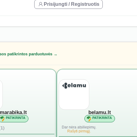
Prisijungti / Registruotis
sos patikrintos parduotuvės →
marabika.lt
belamu.lt
PATIKRINTA
PATIKRINTA
Dar nėra atsiliepimų.
(1)
Rašyti pirmąjį.