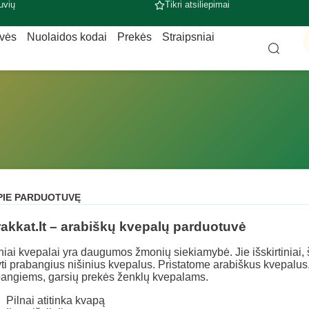
uvių
Tikri atsiliepimai
uvės
Nuolaidos kodai
Prekės
Straipsniai
PIE PARDUOTUVĘ
akkat.lt – arabiškų kvepalų parduotuvė
niai kvepalai yra daugumos žmonių siekiamybė. Jie išskirtiniai, š
yti prabangius nišinius kvepalus. Pristatome arabiškus kvepalus,
angiems, garsių prekės ženklų kvepalams.
Pilnai atitinka kvapą