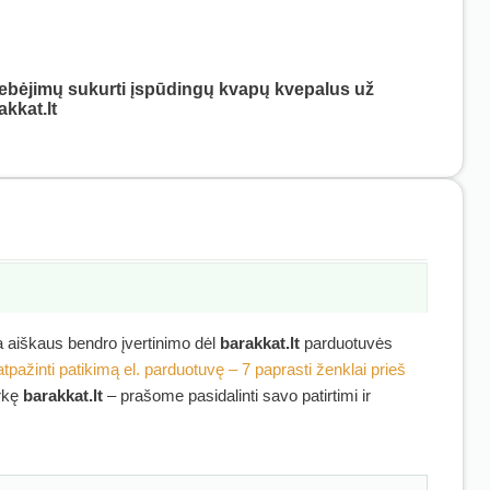
ugebėjimų sukurti įspūdingų kvapų kvepalus už
akkat.lt
ra aiškaus bendro įvertinimo dėl
barakkat.lt
parduotuvės
atpažinti patikimą el. parduotuvę – 7 paprasti ženklai prieš
irkę
barakkat.lt
– prašome pasidalinti savo patirtimi ir