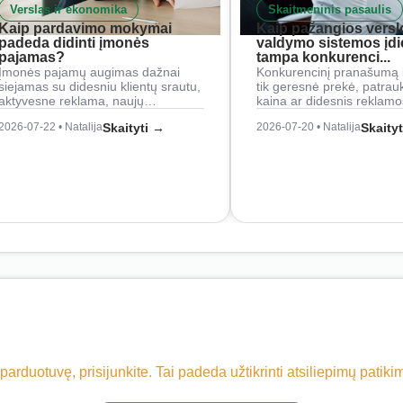
Verslas ir ekonomika
Skaitmeninis pasaulis
Kaip pardavimo mokymai
Kaip pažangios versl
padeda didinti įmonės
valdymo sistemos įd
pajamas?
tampa konkurenci...
Įmonės pajamų augimas dažnai
Konkurencinį pranašumą 
siejamas su didesniu klientų srautu,
tik geresnė prekė, patrau
aktyvesne reklama, naujų…
kaina ar didesnis reklam
2026-07-22 • Natalija
Skaityti →
2026-07-20 • Natalija
Skaity
 parduotuvę, prisijunkite. Tai padeda užtikrinti atsiliepimų patik