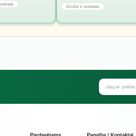
sveikata
Grožis ir sveikata
Pardavėjams
Pagalba / Kontaktai