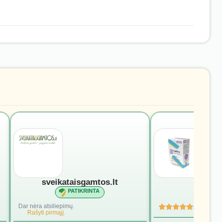
sveikataisgamtos.lt
vivomi
PATIKRINTA
PATI
Dar nėra atsiliepimų.
5
(4)
Rašyti pirmąjį.