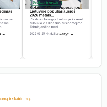
Sveikata ir grožis
Nam
o
Kokios plastinės operacijos
Į ką 
iegimas
Lietuvoje populiariausios
rank
2026 metais...
Rankš
lemia ne
Plastinė chirurgija Lietuvoje kasmet
naudo
klesnė
sulaukia vis didesnio susidomėjimo.
Juos
os…
Tobulėjančios med…
2026-0
ti →
2026-06-25 • Natalija
Skaityti →
imumą ir skaidrumą.