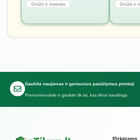
Grožis ir sveikata
Grožis ir 
Gaukite naujienas ir geriausius pasiūlymus pirmieji
Prenumeruokite ir gaukite tik tai, kas tikrai naudinga.
Pirkėjams