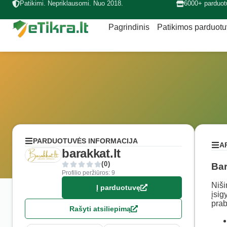
Patikimi. Nepriklausomi. Nuo 2018.
6000+ parduot
Pagrindinis
Patikimos parduot
PARDUOTUVĖS INFORMACIJA
A
barakkat.lt
(0)
Bar
Profilio peržiūros: 9
Niši
Į parduotuvę
įsig
prab
Rašyti atsiliepimą