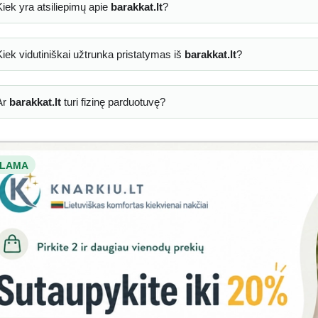
Kiek yra atsiliepimų apie
barakkat.lt
?
Kiek vidutiniškai užtrunka pristatymas iš
barakkat.lt
?
Ar
barakkat.lt
turi fizinę parduotuvę?
LAMA