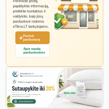
Perimkite profilį,
papildykite informaciją,
pridėkite kontaktus ir
valdykite, kaip jūsų
parduotuvė rodoma
eTikra.LT lankytojams.
Perimti
parduotuvę
Apie naudą
parduotuvėms
REKLAMA