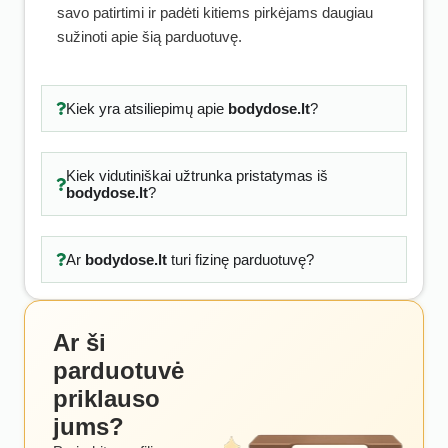
savo patirtimi ir padėti kitiems pirkėjams daugiau
sužinoti apie šią parduotuvę.
Kiek yra atsiliepimų apie
bodydose.lt
?
Kiek vidutiniškai užtrunka pristatymas iš
bodydose.lt
?
Ar
bodydose.lt
turi fizinę parduotuvę?
Ar ši
parduotuvė
priklauso
jums?