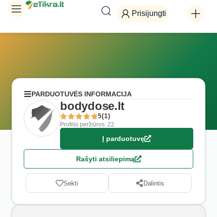
Prisijungti
PARDUOTUVĖS INFORMACIJA
bodydose.lt
5(1)
Profilio peržiūros: 22
Į parduotuvę
Rašyti atsiliepimą
Sekti
Dalintis