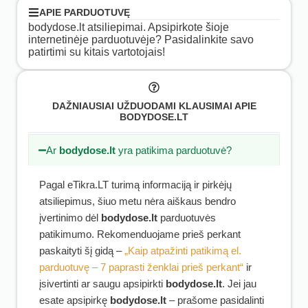
APIE PARDUOTUVĘ
bodydose.lt atsiliepimai. Apsipirkote šioje
internetinėje parduotuvėje? Pasidalinkite savo
patirtimi su kitais vartotojais!
DAŽNIAUSIAI UŽDUODAMI KLAUSIMAI APIE
BODYDOSE.LT
Ar
bodydose.lt
yra patikima parduotuvė?
Pagal eTikra.LT turimą informaciją ir pirkėjų
atsiliepimus, šiuo metu nėra aiškaus bendro
įvertinimo dėl
bodydose.lt
parduotuvės
patikimumo. Rekomenduojame prieš perkant
paskaityti šį gidą –
„Kaip atpažinti patikimą el.
parduotuvę – 7 paprasti ženklai prieš perkant“
ir
įsivertinti ar saugu apsipirkti
bodydose.lt
. Jei jau
esate apsipirkę
bodydose.lt
– prašome pasidalinti