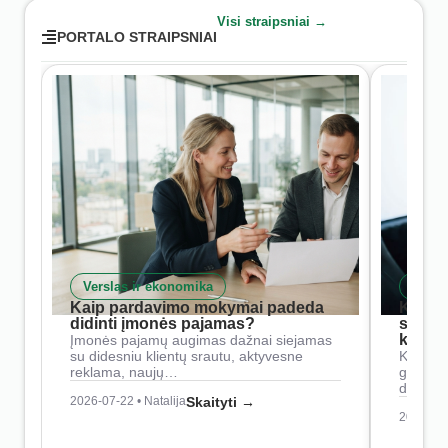
Visi straipsniai →
PORTALO STRAIPSNIAI
Verslas ir ekonomika
Skait
Kaip pardavimo mokymai padeda
Kaip 
didinti įmonės pajamas?
siste
konkur
Įmonės pajamų augimas dažnai siejamas
su didesniu klientų srautu, aktyvesne
Konkure
reklama, naujų…
geresnė
didesn
2026-07-22 • Natalija
Skaityti →
2026-07-