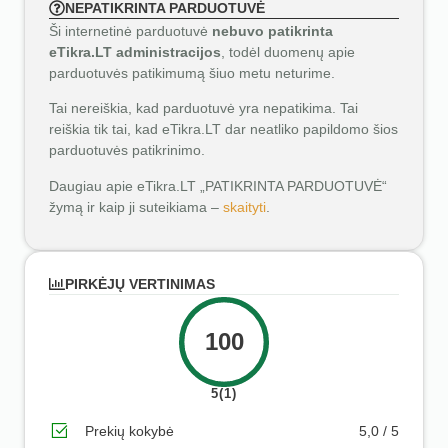
NEPATIKRINTA PARDUOTUVĖ
Ši internetinė parduotuvė
nebuvo patikrinta
eTikra.LT administracijos
, todėl duomenų apie
parduotuvės patikimumą šiuo metu neturime.
Tai nereiškia, kad parduotuvė yra nepatikima. Tai
reiškia tik tai, kad eTikra.LT dar neatliko papildomo šios
parduotuvės patikrinimo.
Daugiau apie eTikra.LT „PATIKRINTA PARDUOTUVĖ“
žymą ir kaip ji suteikiama –
skaityti
.
PIRKĖJŲ VERTINIMAS
100
5(1)
Prekių kokybė
5,0 / 5