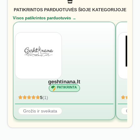
PATIKRINTOS PARDUOTUVĖS ŠIOJE KATEGORIJOJE
Visos patikrintos parduotuvės →
geshtinana.lt
PATIKRINTA
5
(1)
Grožis ir sveikata
Grožis 