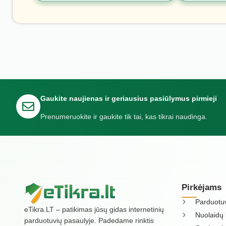
Gaukite naujienas ir geriausius pasiūlymus pirmieji
Prenumeruokite ir gaukite tik tai, kas tikrai naudinga.
Pirkėjams
Parduotu
eTikra.LT – patikimas jūsų gidas internetinių
Nuolaidų 
parduotuvių pasaulyje. Padedame rinktis