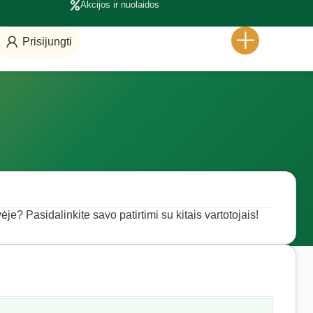
Akcijos ir nuolaidos
Prisijungti
je? Pasidalinkite savo patirtimi su kitais vartotojais!