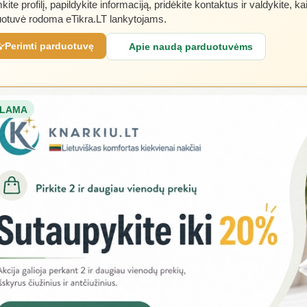
kite profilį, papildykite informaciją, pridėkite kontaktus ir valdykite, ka
otuvė rodoma eTikra.LT lankytojams.
Perimti parduotuvę
Apie naudą parduotuvėms
LAMA