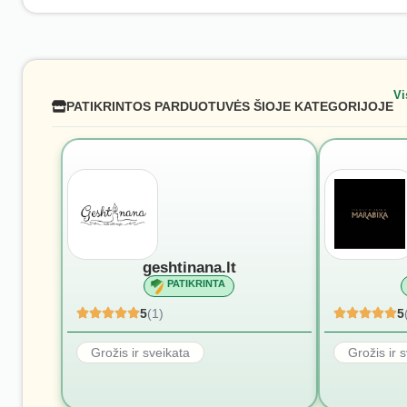
Vi
PATIKRINTOS PARDUOTUVĖS ŠIOJE KATEGORIJOJE
geshtinana.lt
PATIKRINTA
5
(1)
5
Grožis ir sveikata
Grožis ir 