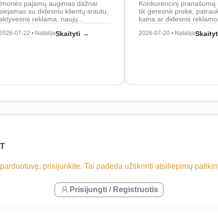
Įmonės pajamų augimas dažnai
Konkurencinį pranašumą 
siejamas su didesniu klientų srautu,
tik geresnė prekė, patrau
aktyvesne reklama, naujų…
kaina ar didesnis reklam
2026-07-22 • Natalija
Skaityti →
2026-07-20 • Natalija
Skaity
LT
 parduotuvę, prisijunkite. Tai padeda užtikrinti atsiliepimų patik
Prisijungti / Registruotis