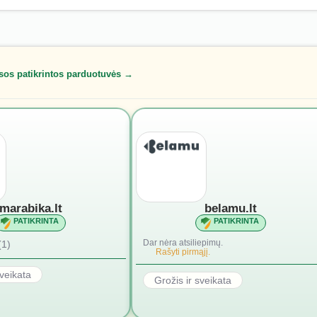
sos patikrintos parduotuvės →
marabika.lt
belamu.lt
PATIKRINTA
PATIKRINTA
Dar nėra atsiliepimų.
(1)
Rašyti pirmąjį.
sveikata
Grožis ir sveikata