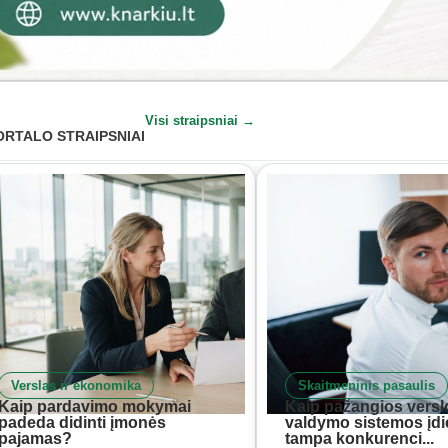
Visi straipsniai →
ORTALO STRAIPSNIAI
Verslas ir ekonomika
Skaitmeninis pasaulis
Kaip pardavimo mokymai
Kaip pažangios versl
padeda didinti įmonės
valdymo sistemos įd
pajamas?
tampa konkurenci...