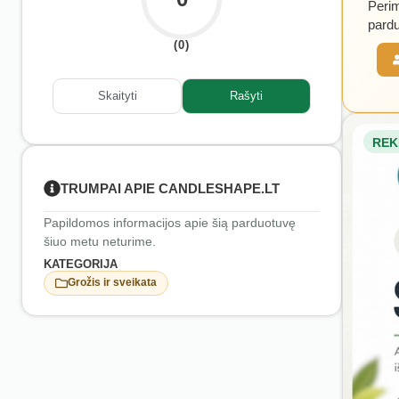
Perim
pardu
(0)
Skaityti
Rašyti
REK
TRUMPAI APIE CANDLESHAPE.LT
Papildomos informacijos apie šią parduotuvę
šiuo metu neturime.
KATEGORIJA
Grožis ir sveikata