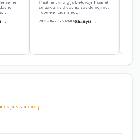
lemia ne
Plastinė chirurgija Lietuvoje kasmet
naudo
klesnė
sulaukia vis didesnio susidomėjimo.
Juos
os…
Tobulėjančios med…
2026-0
ti →
2026-06-25 • Natalija
Skaityti →
imumą ir skaidrumą.