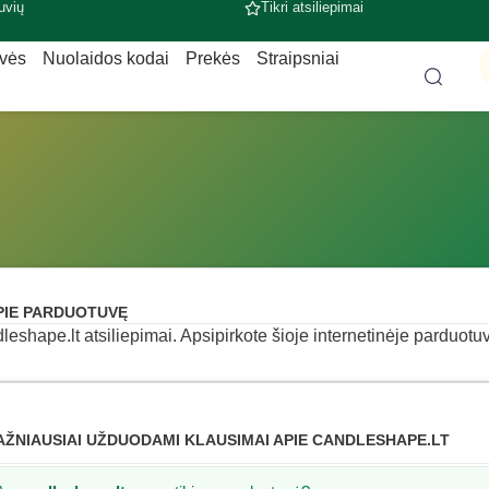
uvių
Tikri atsiliepimai
uvės
Nuolaidos kodai
Prekės
Straipsniai
PIE PARDUOTUVĘ
leshape.lt atsiliepimai. Apsipirkote šioje internetinėje parduotuvė
AŽNIAUSIAI UŽDUODAMI KLAUSIMAI APIE CANDLESHAPE.LT