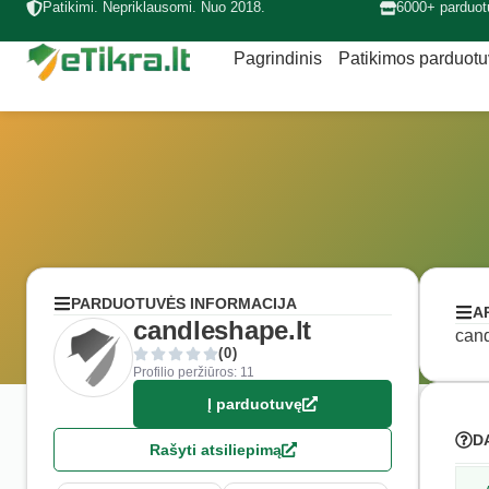
Patikimi. Nepriklausomi. Nuo 2018.
6000+ parduot
Pagrindinis
Patikimos parduot
PARDUOTUVĖS INFORMACIJA
A
candleshape.lt
cand
(0)
Profilio peržiūros: 11
Į parduotuvę
D
Rašyti atsiliepimą