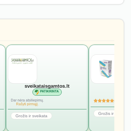
sveikataisgamtos.lt
vivomi
PATIKRINTA
PATI
Dar nėra atsiliepimų.
5
(4)
Rašyti pirmąjį.
Grožis ir sveikata
Grožis ir sveikata