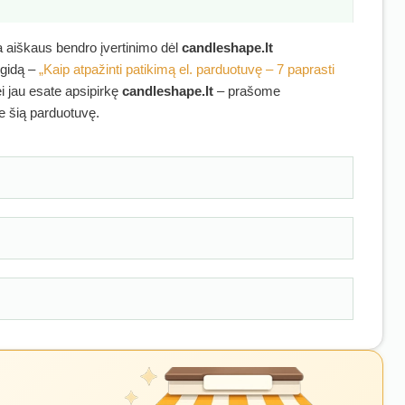
ra aiškaus bendro įvertinimo dėl
candleshape.lt
 gidą –
„Kaip atpažinti patikimą el. parduotuvę – 7 paprasti
ei jau esate apsipirkę
candleshape.lt
– prašome
ie šią parduotuvę.