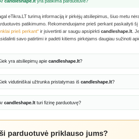
Ar
candleshape.lt
yra patikima parduotuvė?
gal eTikra.LT turimą informaciją ir pirkėjų atsiliepimus, šiuo metu nė
rduotuvės patikimumo. Rekomenduojame prieš perkant paskaityti šį
nklai prieš perkant“
ir įsivertinti ar saugu apsipirkti
candleshape.lt
. J
sidalinti savo patirtimi ir padėti kitiems pirkėjams daugiau sužinoti ap
Kiek yra atsiliepimų apie
candleshape.lt
?
Kiek vidutiniškai užtrunka pristatymas iš
candleshape.lt
?
Ar
candleshape.lt
turi fizinę parduotuvę?
 ši parduotuvė priklauso jums?