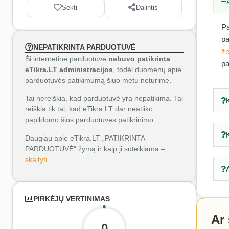
Sekti
Dalintis
Pa
pa
NEPATIKRINTA PARDUOTUVĖ
že
Ši internetinė parduotuvė
nebuvo patikrinta
pa
eTikra.LT administracijos
, todėl duomenų apie
parduotuvės patikimumą šiuo metu neturime.
Tai nereiškia, kad parduotuvė yra nepatikima. Tai
reiškia tik tai, kad eTikra.LT dar neatliko
papildomo šios parduotuvės patikrinimo.
Daugiau apie eTikra.LT „PATIKRINTA
PARDUOTUVĖ“ žymą ir kaip ji suteikiama –
skaityti
.
PIRKĖJŲ VERTINIMAS
Ar
0