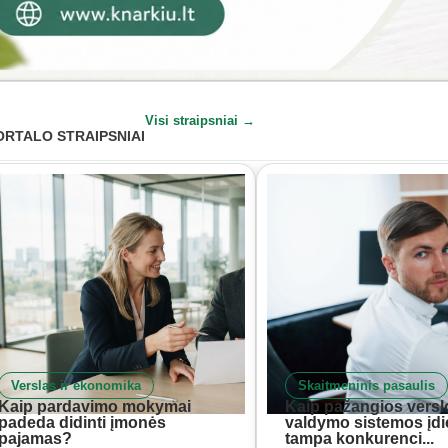
Visi straipsniai →
ORTALO STRAIPSNIAI
Verslas ir ekonomika
Skaitmeninis pasaulis
Kaip pardavimo mokymai
Kaip pažangios versl
padeda didinti įmonės
valdymo sistemos įd
pajamas?
tampa konkurenci...