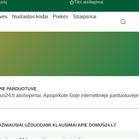
uvių
Tikri atsiliepimai
uvės
Nuolaidos kodai
Prekės
Straipsniai
PIE PARDUOTUVĘ
s24.lt atsiliepimai. Apsipirkote šioje internetinėje parduotuvėje? 
AŽNIAUSIAI UŽDUODAMI KLAUSIMAI APIE DOMUS24.LT