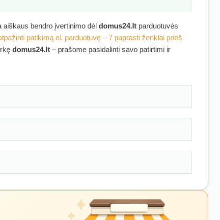
ra aiškaus bendro įvertinimo dėl
domus24.lt
parduotuvės
atpažinti patikimą el. parduotuvę – 7 paprasti ženklai prieš
irkę
domus24.lt
– prašome pasidalinti savo patirtimi ir