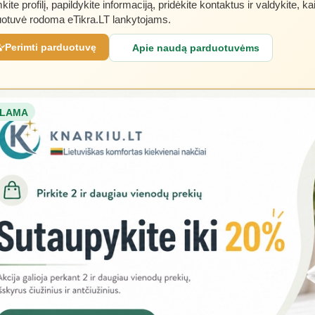
kite profilį, papildykite informaciją, pridėkite kontaktus ir valdykite, ka
otuvė rodoma eTikra.LT lankytojams.
Perimti parduotuvę
Apie naudą parduotuvėms
LAMA