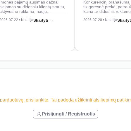
Įmonės pajamų augimas dažnai
Konkurencinį pranašumą 
siejamas su didesniu klientų srautu,
tik geresnė prekė, patrau
aktyvesne reklama, naujų…
kaina ar didesnis reklam
2026-07-22 • Natalija
Skaityti →
2026-07-20 • Natalija
Skaity
 parduotuvę, prisijunkite. Tai padeda užtikrinti atsiliepimų patik
Prisijungti / Registruotis