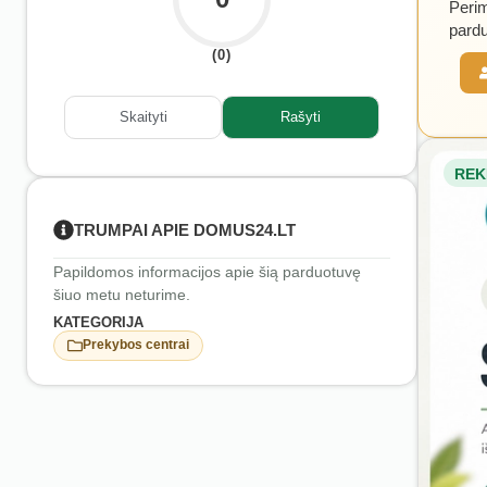
Perim
pardu
(0)
Skaityti
Rašyti
REK
TRUMPAI APIE DOMUS24.LT
Papildomos informacijos apie šią parduotuvę
šiuo metu neturime.
KATEGORIJA
Prekybos centrai