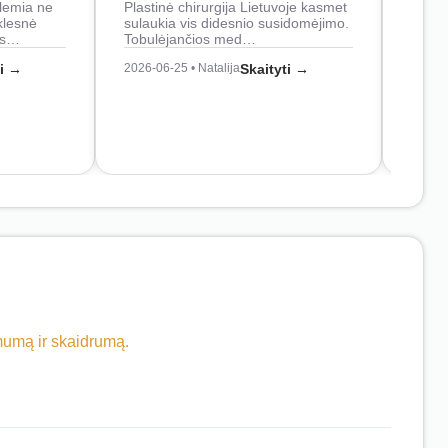
lemia ne
Plastinė chirurgija Lietuvoje kasmet
naudo
klesnė
sulaukia vis didesnio susidomėjimo.
Juos
os…
Tobulėjančios med…
2026-0
ti →
2026-06-25 • Natalija
Skaityti →
imumą ir skaidrumą.