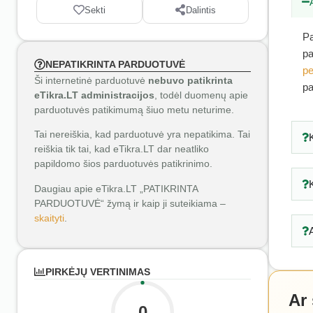
Sekti
Dalintis
Pa
pa
NEPATIKRINTA PARDUOTUVĖ
pe
Ši internetinė parduotuvė
nebuvo patikrinta
pa
eTikra.LT administracijos
, todėl duomenų apie
parduotuvės patikimumą šiuo metu neturime.
Tai nereiškia, kad parduotuvė yra nepatikima. Tai
reiškia tik tai, kad eTikra.LT dar neatliko
papildomo šios parduotuvės patikrinimo.
Daugiau apie eTikra.LT „PATIKRINTA
PARDUOTUVĖ“ žymą ir kaip ji suteikiama –
skaityti
.
PIRKĖJŲ VERTINIMAS
Ar
0