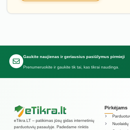
Gaukite naujienas ir geriausius pasiūlymus pirmieji
Prenumeruokite ir gaukite tik tai, kas tikrai naudinga.
Pirkėjams
Parduotu
eTikra.LT – patikimas jūsų gidas internetinių
Nuolaidų 
parduotuvių pasaulyje. Padedame rinktis