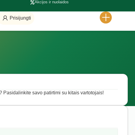
Akcijos ir nuolaidos
Prisijungti
Pasidalinkite savo patirtimi su kitais vartotojais!