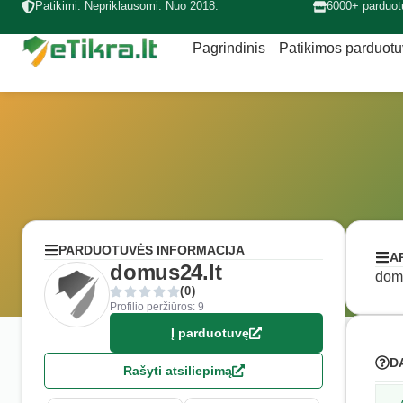
Patikimi. Nepriklausomi. Nuo 2018.
6000+ parduot
Pagrindinis
Patikimos parduot
PARDUOTUVĖS INFORMACIJA
A
domus24.lt
domu
(0)
Profilio peržiūros: 9
Į parduotuvę
D
Rašyti atsiliepimą