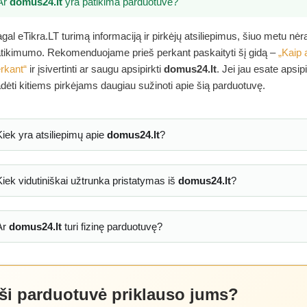
Ar
domus24.lt
yra patikima parduotuvė?
gal eTikra.LT turimą informaciją ir pirkėjų atsiliepimus, šiuo metu nė
tikimumo. Rekomenduojame prieš perkant paskaityti šį gidą –
„Kaip 
rkant“
ir įsivertinti ar saugu apsipirkti
domus24.lt
. Jei jau esate apsip
dėti kitiems pirkėjams daugiau sužinoti apie šią parduotuvę.
Kiek yra atsiliepimų apie
domus24.lt
?
Kiek vidutiniškai užtrunka pristatymas iš
domus24.lt
?
Ar
domus24.lt
turi fizinę parduotuvę?
 ši parduotuvė priklauso jums?