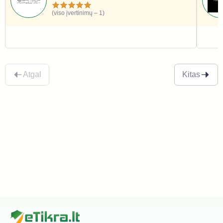
(viso įvertinimų – 1)
Grožis ir sveikata
Gro
Atgal
Kitas