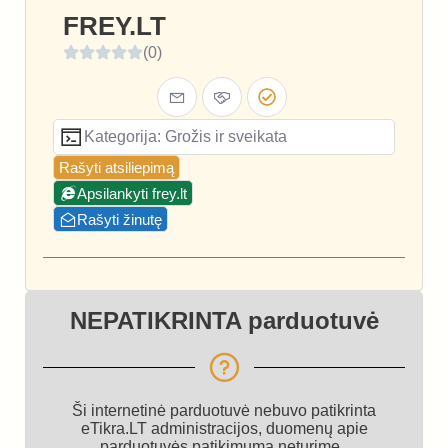
FREY.LT
(0)
Kategorija: Grožis ir sveikata
Rašyti atsiliepimą
Apsilankyti frey.lt
Rašyti žinutę
NEPATIKRINTA parduotuvė
Ši internetinė parduotuvė nebuvo patikrinta
eTikra.LT administracijos, duomenų apie
parduotuvės patikimumą neturime.