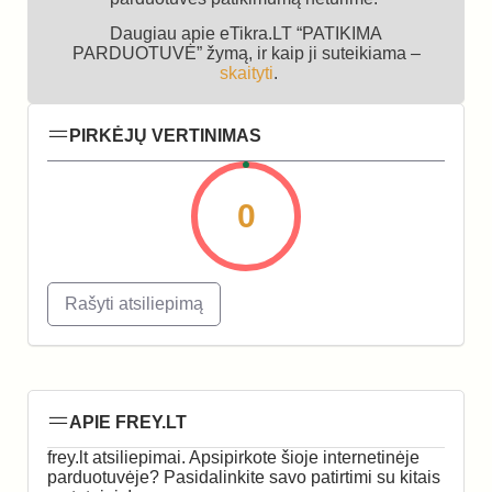
Daugiau apie eTikra.LT “PATIKIMA
PARDUOTUVĖ” žymą, ir kaip ji suteikiama –
skaityti
.
PIRKĖJŲ VERTINIMAS
0
Rašyti atsiliepimą
APIE FREY.LT
frey.lt atsiliepimai. Apsipirkote šioje internetinėje
parduotuvėje? Pasidalinkite savo patirtimi su kitais