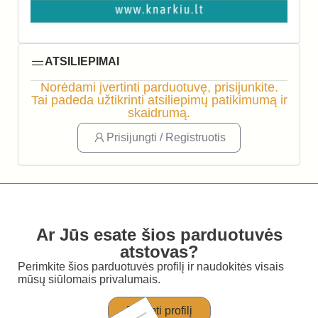
ATSILIEPIMAI
Norėdami įvertinti parduotuvę, prisijunkite.
Tai padeda užtikrinti atsiliepimų patikimumą ir
skaidrumą.
Prisijungti / Registruotis
Ar Jūs esate šios parduotuvės
atstovas?
Perimkite šios parduotuvės profilį ir naudokitės visais
mūsų siūlomais privalumais.
Perimti profilį