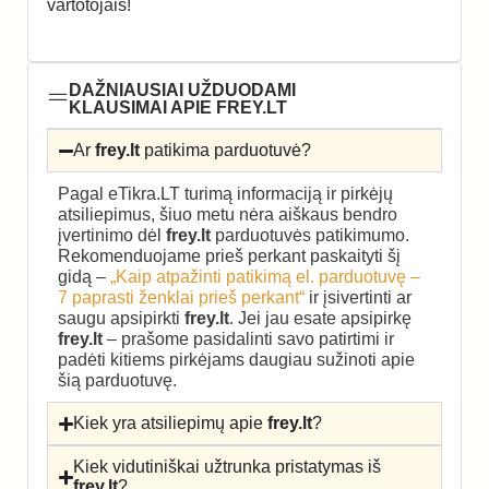
vartotojais!
DAŽNIAUSIAI UŽDUODAMI
KLAUSIMAI APIE FREY.LT
Ar
frey.lt
patikima parduotuvė?
Pagal eTikra.LT turimą informaciją ir pirkėjų
atsiliepimus, šiuo metu nėra aiškaus bendro
įvertinimo dėl
frey.lt
parduotuvės patikimumo.
Rekomenduojame prieš perkant paskaityti šį
gidą –
„Kaip atpažinti patikimą el. parduotuvę –
7 paprasti ženklai prieš perkant“
ir įsivertinti ar
saugu apsipirkti
frey.lt
. Jei jau esate apsipirkę
frey.lt
– prašome pasidalinti savo patirtimi ir
padėti kitiems pirkėjams daugiau sužinoti apie
šią parduotuvę.
Kiek yra atsiliepimų apie
frey.lt
?
Kiek vidutiniškai užtrunka pristatymas iš
frey.lt
?