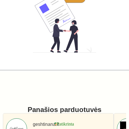
Panašios parduotuvės
geshtinana.lt