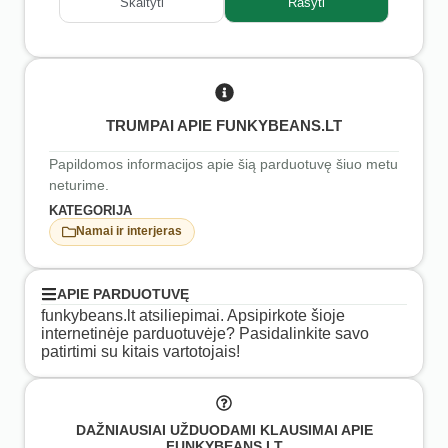
Skaityti
Rašyti
TRUMPAI APIE FUNKYBEANS.LT
Papildomos informacijos apie šią parduotuvę šiuo metu
neturime.
KATEGORIJA
Namai ir interjeras
APIE PARDUOTUVĘ
funkybeans.lt atsiliepimai. Apsipirkote šioje
internetinėje parduotuvėje? Pasidalinkite savo
patirtimi su kitais vartotojais!
DAŽNIAUSIAI UŽDUODAMI KLAUSIMAI APIE
FUNKYBEANS.LT