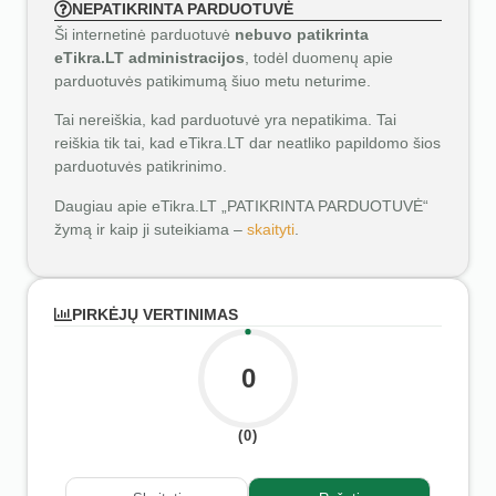
NEPATIKRINTA PARDUOTUVĖ
Ši internetinė parduotuvė
nebuvo patikrinta
eTikra.LT administracijos
, todėl duomenų apie
parduotuvės patikimumą šiuo metu neturime.
Tai nereiškia, kad parduotuvė yra nepatikima. Tai
reiškia tik tai, kad eTikra.LT dar neatliko papildomo šios
parduotuvės patikrinimo.
Daugiau apie eTikra.LT „PATIKRINTA PARDUOTUVĖ“
žymą ir kaip ji suteikiama –
skaityti
.
PIRKĖJŲ VERTINIMAS
0
(0)