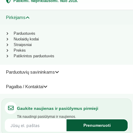
Patikimi. Nepriklausomi. Nuo 2018.
Pirkėjams
Parduotuvės
Nuolaidų kodai
Straipsniai
Prekės
Patikrintos parduotuvės
Parduotuvių savininkams
Pagalba / Kontaktai
Gaukite naujienas ir pasiūlymus pirmieji
Tik naudingi pasiūlymai ir naujienos.
Prenumeruoti