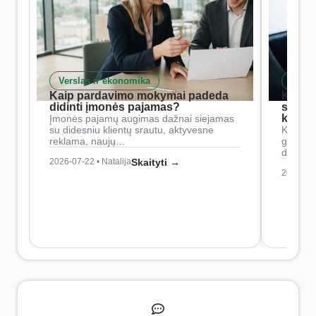
Verslas ir ekonomika
Skait
Kaip pardavimo mokymai padeda
Kaip 
didinti įmonės pajamas?
siste
konkur
Įmonės pajamų augimas dažnai siejamas
su didesniu klientų srautu, aktyvesne
Konkure
reklama, naujų…
geresnė
didesn
2026-07-22 • Natalija
Skaityti →
2026-07-