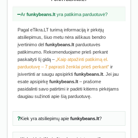
Ar
funkybeans.lt
yra patikima parduotuvė?
Pagal eTikra.LT turimą informaciją ir pirkėjų
atsiliepimus, šiuo metu nėra aiškaus bendro
įvertinimo dėl
funkybeans.lt
parduotuvės
patikimumo. Rekomenduojame prieš perkant
paskaityti šį gidą –
„Kaip atpažinti patikimą el.
parduotuvę – 7 paprasti ženklai prieš perkant“
ir
įsivertinti ar saugu apsipirkti
funkybeans.lt
. Jei jau
esate apsipirkę
funkybeans.lt
– prašome
pasidalinti savo patirtimi ir padėti kitiems pirkėjams
daugiau sužinoti apie šią parduotuvę.
Kiek yra atsiliepimų apie
funkybeans.lt
?