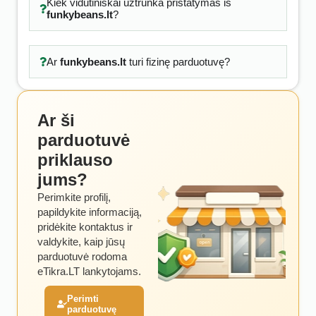
Kiek vidutiniškai užtrunka pristatymas iš
funkybeans.lt
?
Ar
funkybeans.lt
turi fizinę parduotuvę?
Ar ši
parduotuvė
priklauso
jums?
Perimkite profilį,
papildykite informaciją,
pridėkite kontaktus ir
valdykite, kaip jūsų
parduotuvė rodoma
eTikra.LT lankytojams.
Perimti
parduotuvę