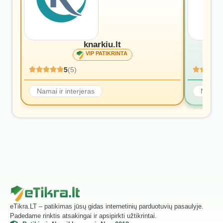
knarkiu.lt
VIP PATIKRINTA
5
(5)
Namai ir interjeras
Namai i
eTikra.LT – patikimas jūsų gidas internetinių parduotuvių pasaulyje.
Padedame rinktis atsakingai ir apsipirkti užtikrintai.