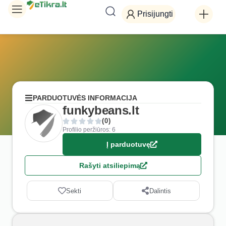
Prisijungti
PARDUOTUVĖS INFORMACIJA
funkybeans.lt
(0)
Profilio peržiūros: 6
Į parduotuvę
Rašyti atsiliepimą
Sekti
Dalintis