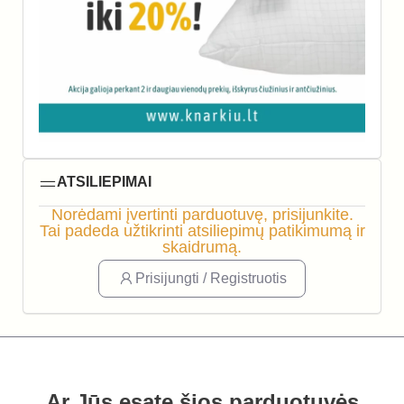
ATSILIEPIMAI
Norėdami įvertinti parduotuvę, prisijunkite.
Tai padeda užtikrinti atsiliepimų patikimumą ir
skaidrumą.
Prisijungti / Registruotis
Ar Jūs esate šios parduotuvės