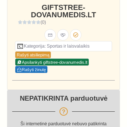
GIFTSTREE-
DOVANUMEDIS.LT
(0)
Kategorija: Sportas ir laisvalaikis
Rašyti atsiliepimą
Apsilankyti giftstree-dovanumedis.lt
Rašyti žinutę
NEPATIKRINTA parduotuvė
Ši internetinė parduotuvė nebuvo patikrinta