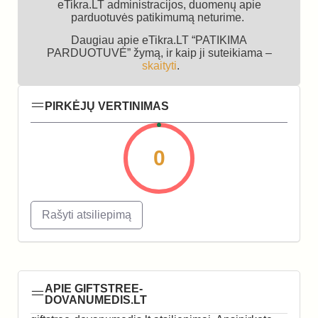
eTikra.LT administracijos, duomenų apie
parduotuvės patikimumą neturime.
Daugiau apie eTikra.LT “PATIKIMA
PARDUOTUVĖ” žymą, ir kaip ji suteikiama –
skaityti
.
PIRKĖJŲ VERTINIMAS
0
Rašyti atsiliepimą
APIE GIFTSTREE-
DOVANUMEDIS.LT