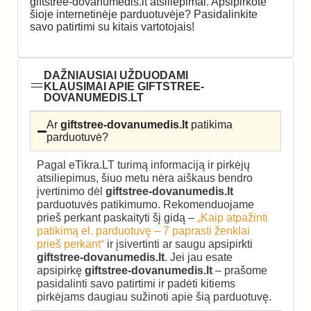
giftstree-dovanumedis.lt atsiliepimai. Apsipirkote
šioje internetinėje parduotuvėje? Pasidalinkite
savo patirtimi su kitais vartotojais!
DAŽNIAUSIAI UŽDUODAMI
KLAUSIMAI APIE GIFTSTREE-
DOVANUMEDIS.LT
Ar
giftstree-dovanumedis.lt
patikima
parduotuvė?
Pagal eTikra.LT turimą informaciją ir pirkėjų
atsiliepimus, šiuo metu nėra aiškaus bendro
įvertinimo dėl
giftstree-dovanumedis.lt
parduotuvės patikimumo. Rekomenduojame
prieš perkant paskaityti šį gidą –
„Kaip atpažinti
patikimą el. parduotuvę – 7 paprasti ženklai
prieš perkant“
ir įsivertinti ar saugu apsipirkti
giftstree-dovanumedis.lt
. Jei jau esate
apsipirkę
giftstree-dovanumedis.lt
– prašome
pasidalinti savo patirtimi ir padėti kitiems
pirkėjams daugiau sužinoti apie šią parduotuvę.