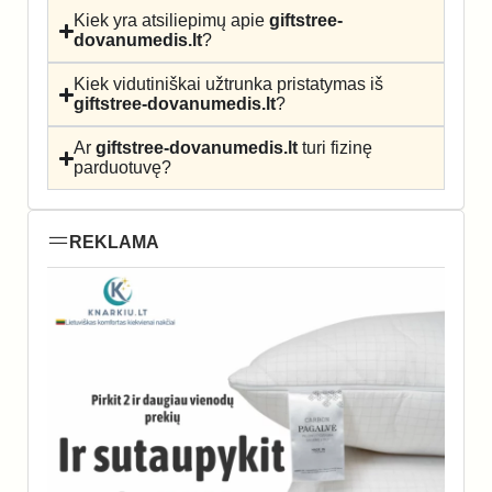
Kiek yra atsiliepimų apie
giftstree-
dovanumedis.lt
?
Kiek vidutiniškai užtrunka pristatymas iš
giftstree-dovanumedis.lt
?
Ar
giftstree-dovanumedis.lt
turi fizinę
parduotuvę?
REKLAMA