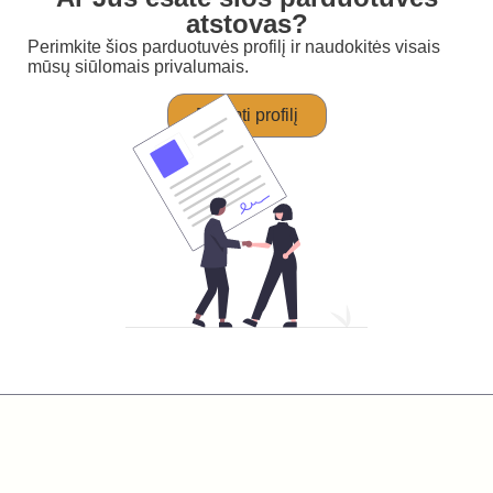
atstovas?
Perimkite šios parduotuvės profilį ir naudokitės visais
mūsų siūlomais privalumais.
Perimti profilį