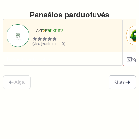
Panašios parduotuvės
72h.lt
(viso įvertinimų – 0)
Sportas ir laisvalaikis
Spo
Atgal
Kitas