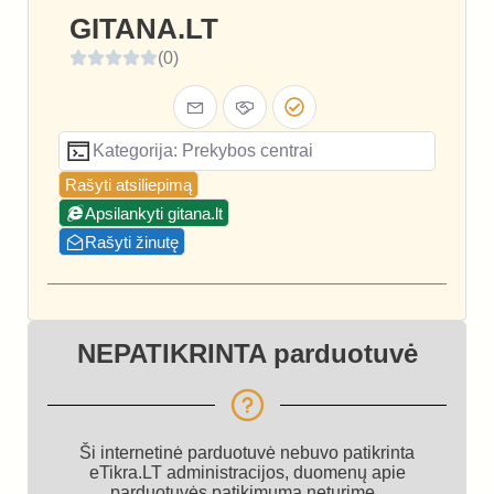
GITANA.LT
(0)
Kategorija: Prekybos centrai
Rašyti atsiliepimą
Apsilankyti gitana.lt
Rašyti žinutę
NEPATIKRINTA parduotuvė
Ši internetinė parduotuvė nebuvo patikrinta
eTikra.LT administracijos, duomenų apie
parduotuvės patikimumą neturime.