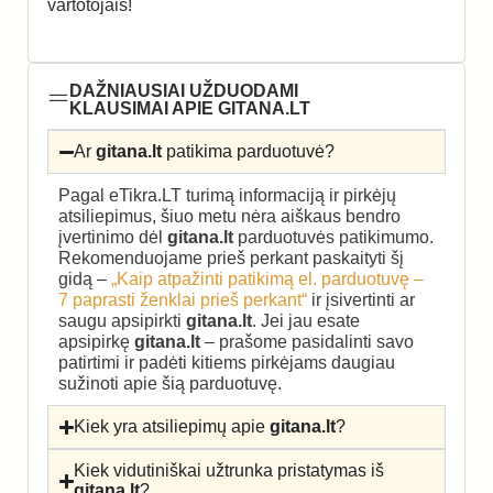
vartotojais!
DAŽNIAUSIAI UŽDUODAMI
KLAUSIMAI APIE GITANA.LT
Ar
gitana.lt
patikima parduotuvė?
Pagal eTikra.LT turimą informaciją ir pirkėjų
atsiliepimus, šiuo metu nėra aiškaus bendro
įvertinimo dėl
gitana.lt
parduotuvės patikimumo.
Rekomenduojame prieš perkant paskaityti šį
gidą –
„Kaip atpažinti patikimą el. parduotuvę –
7 paprasti ženklai prieš perkant“
ir įsivertinti ar
saugu apsipirkti
gitana.lt
. Jei jau esate
apsipirkę
gitana.lt
– prašome pasidalinti savo
patirtimi ir padėti kitiems pirkėjams daugiau
sužinoti apie šią parduotuvę.
Kiek yra atsiliepimų apie
gitana.lt
?
Kiek vidutiniškai užtrunka pristatymas iš
gitana.lt
?