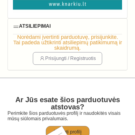
ATSILIEPIMAI
Norėdami įvertinti parduotuvę, prisijunkite.
Tai padeda užtikrinti atsiliepimų patikimumą ir
skaidrumą.
Prisijungti / Registruotis
Ar Jūs esate šios parduotuvės
atstovas?
Perimkite šios parduotuvės profilį ir naudokitės visais
mūsų siūlomais privalumais.
Perimti profilį