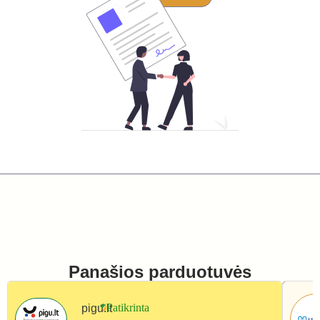
Panašios parduotuvės
pigu.lt