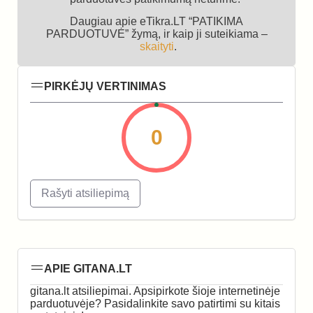
Daugiau apie eTikra.LT “PATIKIMA
PARDUOTUVĖ” žymą, ir kaip ji suteikiama –
skaityti
.
PIRKĖJŲ VERTINIMAS
0
Rašyti atsiliepimą
APIE GITANA.LT
gitana.lt atsiliepimai. Apsipirkote šioje internetinėje
parduotuvėje? Pasidalinkite savo patirtimi su kitais