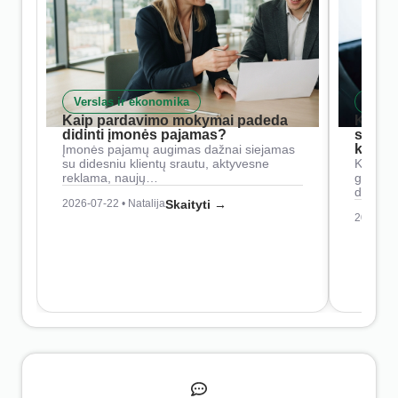
Verslas ir ekonomika
Skait
Kaip pardavimo mokymai padeda
Kaip 
didinti įmonės pajamas?
siste
konkur
Įmonės pajamų augimas dažnai siejamas
su didesniu klientų srautu, aktyvesne
Konkure
reklama, naujų…
geresnė
didesn
2026-07-22 • Natalija
Skaityti →
2026-07-