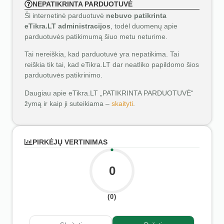
NEPATIKRINTA PARDUOTUVĖ
Ši internetinė parduotuvė
nebuvo patikrinta
eTikra.LT administracijos
, todėl duomenų apie
parduotuvės patikimumą šiuo metu neturime.
Tai nereiškia, kad parduotuvė yra nepatikima. Tai
reiškia tik tai, kad eTikra.LT dar neatliko papildomo šios
parduotuvės patikrinimo.
Daugiau apie eTikra.LT „PATIKRINTA PARDUOTUVĖ“
žymą ir kaip ji suteikiama –
skaityti
.
PIRKĖJŲ VERTINIMAS
0
(0)