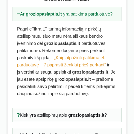
Ar
groziopaslaptis.lt
yra patikima parduotuvė?
Pagal eTikra.LT turimą informaciją ir pirkėjų
atsiliepimus, šiuo metu nėra aiškaus bendro
įvertinimo dėl
groziopaslaptis.lt
parduotuvės
patikimumo. Rekomenduojame prieš perkant
paskaityti šį gidą –
„Kaip atpažinti patikimą el.
parduotuvę – 7 paprasti ženklai prieš perkant“
ir
įsivertinti ar saugu apsipirkti
groziopaslaptis.lt
. Jei
jau esate apsipirkę
groziopaslaptis.lt
– prašome
pasidalinti savo patirtimi ir padėti kitiems pirkėjams
daugiau sužinoti apie šią parduotuvę.
Kiek yra atsiliepimų apie
groziopaslaptis.lt
?