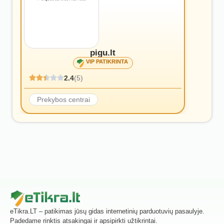
pigu.lt
VIP PATIKRINTA
2.4
(5)
Prekybos centrai
eTikra.LT – patikimas jūsų gidas internetinių parduotuvių pasaulyje.
Padedame rinktis atsakingai ir apsipirkti užtikrintai.