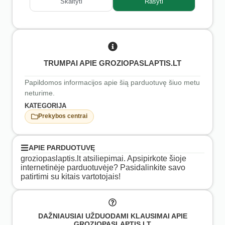
Skaityti
Rašyti
TRUMPAI APIE GROZIOPASLAPTIS.LT
Papildomos informacijos apie šią parduotuvę šiuo metu
neturime.
KATEGORIJA
Prekybos centrai
APIE PARDUOTUVĘ
groziopaslaptis.lt atsiliepimai. Apsipirkote šioje
internetinėje parduotuvėje? Pasidalinkite savo
patirtimi su kitais vartotojais!
DAŽNIAUSIAI UŽDUODAMI KLAUSIMAI APIE
GROZIOPASLAPTIS.LT