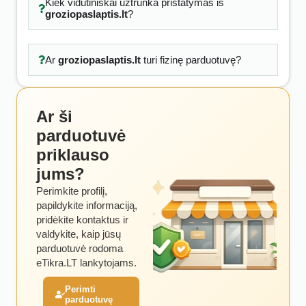
Kiek vidutiniškai užtrunka pristatymas iš
groziopaslaptis.lt
?
Ar
groziopaslaptis.lt
turi fizinę parduotuvę?
Ar ši
parduotuvė
priklauso
jums?
Perimkite profilį,
papildykite informaciją,
pridėkite kontaktus ir
valdykite, kaip jūsų
parduotuvė rodoma
eTikra.LT lankytojams.
Perimti
parduotuvę