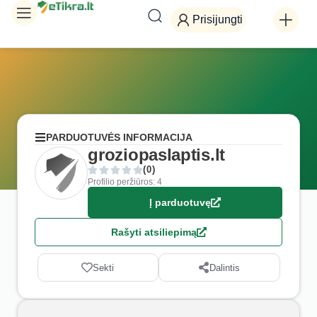
Prisijungti
PARDUOTUVĖS INFORMACIJA
groziopaslaptis.lt
(0)
Profilio peržiūros: 4
Į parduotuvę
Rašyti atsiliepimą
Sekti
Dalintis