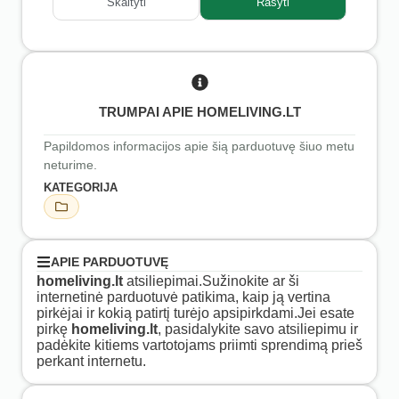
Skaityti
Rašyti
TRUMPAI APIE HOMELIVING.LT
Papildomos informacijos apie šią parduotuvę šiuo metu
neturime.
KATEGORIJA
APIE PARDUOTUVĘ
homeliving.lt
atsiliepimai.Sužinokite ar ši
internetinė parduotuvė patikima, kaip ją vertina
pirkėjai ir kokią patirtį turėjo apsipirkdami.Jei esate
pirkę
homeliving.lt
, pasidalykite savo atsiliepimu ir
padėkite kitiems vartotojams priimti sprendimą prieš
perkant internetu.