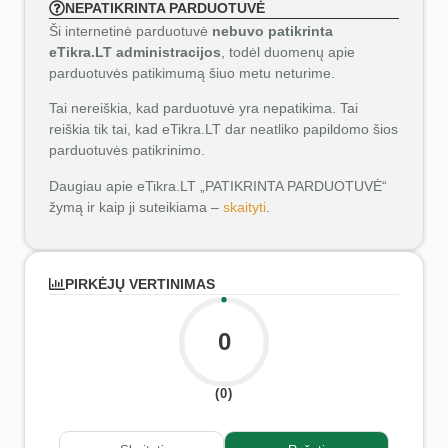
NEPATIKRINTA PARDUOTUVĖ
Ši internetinė parduotuvė
nebuvo patikrinta
eTikra.LT administracijos
, todėl duomenų apie
parduotuvės patikimumą šiuo metu neturime.
Tai nereiškia, kad parduotuvė yra nepatikima. Tai
reiškia tik tai, kad eTikra.LT dar neatliko papildomo šios
parduotuvės patikrinimo.
Daugiau apie eTikra.LT „PATIKRINTA PARDUOTUVĖ“
žymą ir kaip ji suteikiama –
skaityti
.
PIRKĖJŲ VERTINIMAS
0
(0)