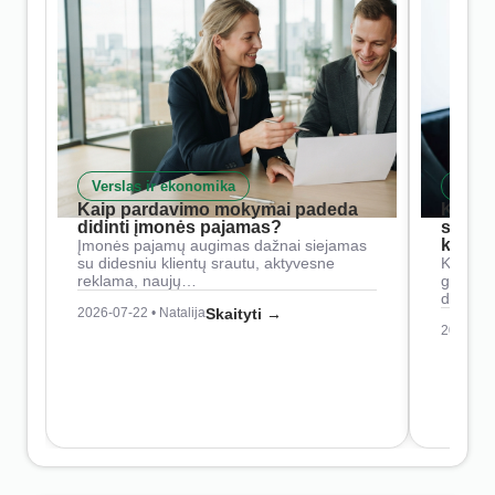
Verslas ir ekonomika
Skait
Kaip pardavimo mokymai padeda
Kaip 
didinti įmonės pajamas?
siste
konkur
Įmonės pajamų augimas dažnai siejamas
su didesniu klientų srautu, aktyvesne
Konkure
reklama, naujų…
geresnė
didesn
2026-07-22 • Natalija
Skaityti →
2026-07-