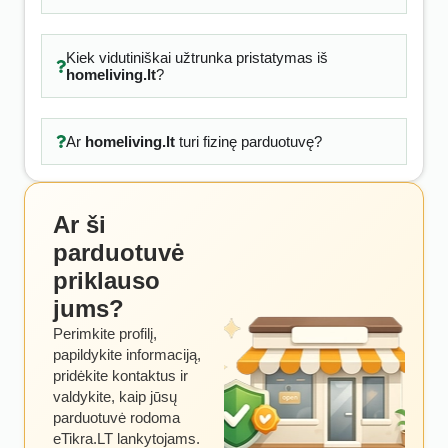
Kiek vidutiniškai užtrunka pristatymas iš
homeliving.lt
?
Ar
homeliving.lt
turi fizinę parduotuvę?
Ar ši
parduotuvė
priklauso
jums?
Perimkite profilį,
papildykite informaciją,
pridėkite kontaktus ir
valdykite, kaip jūsų
parduotuvė rodoma
eTikra.LT lankytojams.