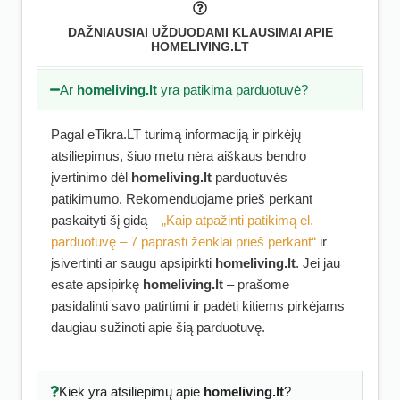
DAŽNIAUSIAI UŽDUODAMI KLAUSIMAI APIE
HOMELIVING.LT
Ar
homeliving.lt
yra patikima parduotuvė?
Pagal eTikra.LT turimą informaciją ir pirkėjų
atsiliepimus, šiuo metu nėra aiškaus bendro
įvertinimo dėl
homeliving.lt
parduotuvės
patikimumo. Rekomenduojame prieš perkant
paskaityti šį gidą –
„Kaip atpažinti patikimą el.
parduotuvę – 7 paprasti ženklai prieš perkant“
ir
įsivertinti ar saugu apsipirkti
homeliving.lt
. Jei jau
esate apsipirkę
homeliving.lt
– prašome
pasidalinti savo patirtimi ir padėti kitiems pirkėjams
daugiau sužinoti apie šią parduotuvę.
Kiek yra atsiliepimų apie
homeliving.lt
?