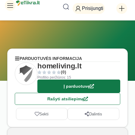
Prisijungti
PARDUOTUVĖS INFORMACIJA
homeliving.lt
(0)
Profilio peržiūros: 15
Į parduotuvę
Rašyti atsiliepimą
Sekti
Dalintis