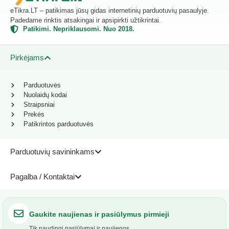
eTikra.LT – patikimas jūsų gidas internetinių parduotuvių pasaulyje.
Padedame rinktis atsakingai ir apsipirkti užtikrintai.
Patikimi. Nepriklausomi. Nuo 2018.
Pirkėjams
Parduotuvės
Nuolaidų kodai
Straipsniai
Prekės
Patikrintos parduotuvės
Parduotuvių savininkams
Pagalba / Kontaktai
Gaukite naujienas ir pasiūlymus pirmieji
Tik naudingi pasiūlymai ir naujienos.