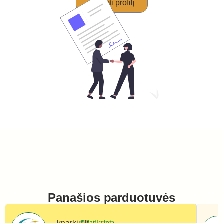
Perimti profilį
Panašios parduotuvės
knarkiu.lt