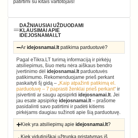
patirtimi su kitais vartotojais!
DAŽNIAUSIAI UŽDUODAMI
KLAUSIMAI APIE
IDEJOSNAMAI.LT
Ar
idejosnamai.lt
patikima parduotuvė?
Pagal eTikra.LT turimą informaciją ir pirkėjų
atsiliepimus, šiuo metu nėra aiškaus bendro
įvertinimo dėl
idejosnamai.lt
parduotuvės
patikimumo. Rekomenduojame prieš perkant
paskaityti šį gidą –
„Kaip atpažinti patikimą el.
parduotuvę – 7 paprasti ženklai prieš perkant“
ir
įsivertinti ar saugu apsipirkti
idejosnamai.lt
. Jei
jau esate apsipirkę
idejosnamai.lt
– prašome
pasidalinti savo patirtimi ir padėti kitiems
pirkėjams daugiau sužinoti apie šią parduotuvę.
Kiek yra atsiliepimų apie
idejosnamai.lt
?
Kiek vidutiniškai užtrunka pristatymas iš