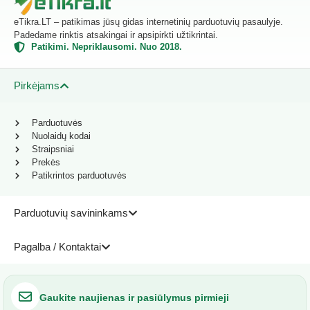
eTikra.LT – patikimas jūsų gidas internetinių parduotuvių pasaulyje.
Padedame rinktis atsakingai ir apsipirkti užtikrintai.
Patikimi. Nepriklausomi. Nuo 2018.
Pirkėjams
Parduotuvės
Nuolaidų kodai
Straipsniai
Prekės
Patikrintos parduotuvės
Parduotuvių savininkams
Pagalba / Kontaktai
Gaukite naujienas ir pasiūlymus pirmieji