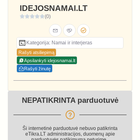
IDEJOSNAMAI.LT
(0)
Kategorija: Namai ir interjeras
Rašyti atsiliepimą
Apsilankyti idejosnamai.lt
Rašyti žinutę
NEPATIKRINTA parduotuvė
Ši internetinė parduotuvė nebuvo patikrinta
eTikra.LT administracijos, duomenų apie
parduotuvės patikimumą neturime.