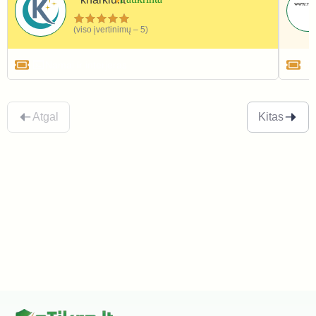
(viso įvertinimų – 5)
Namai ir interjeras
Atgal
Kitas