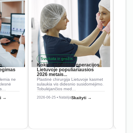
Sveikata ir grožis
Nam
o
Kokios plastinės operacijos
Į ką 
iegimas
Lietuvoje populiariausios
rank
2026 metais...
Rankš
lemia ne
Plastinė chirurgija Lietuvoje kasmet
naudo
klesnė
sulaukia vis didesnio susidomėjimo.
Juos
os…
Tobulėjančios med…
2026-0
ti →
2026-06-25 • Natalija
Skaityti →