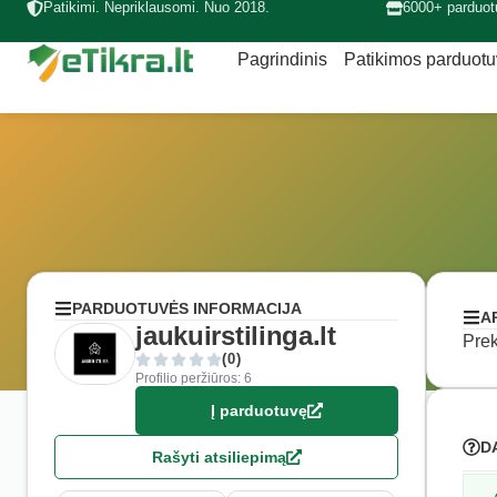
Patikimi. Nepriklausomi. Nuo 2018.
6000+ parduot
Pagrindinis
Patikimos parduot
PARDUOTUVĖS INFORMACIJA
A
jaukuirstilinga.lt
Prek
(0)
Profilio peržiūros: 6
Į parduotuvę
D
Rašyti atsiliepimą