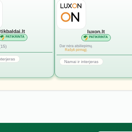
tikbaldai.lt
luxon.lt
PATIKRINTA
PATIKRINTA
(15)
Dar nėra atsiliepimų.
Rašyti pirmąjį.
nterjeras
Namai ir interjeras