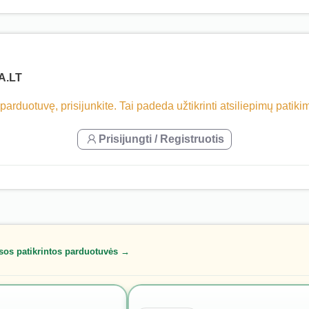
A.LT
 parduotuvę, prisijunkite. Tai padeda užtikrinti atsiliepimų patik
Prisijungti / Registruotis
sos patikrintos parduotuvės →