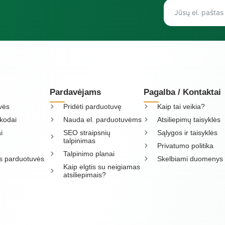
Pardavėjams
Pagalba / Kontaktai
vės
Pridėti parduotuvę
Kaip tai veikia?
kodai
Nauda el. parduotuvėms
Atsiliepimų taisyklės
i
SEO straipsnių
Sąlygos ir taisyklės
talpinimas
Privatumo politika
Talpinimo planai
os parduotuvės
Skelbiami duomenys
Kaip elgtis su neigiamas
atsiliepimais?