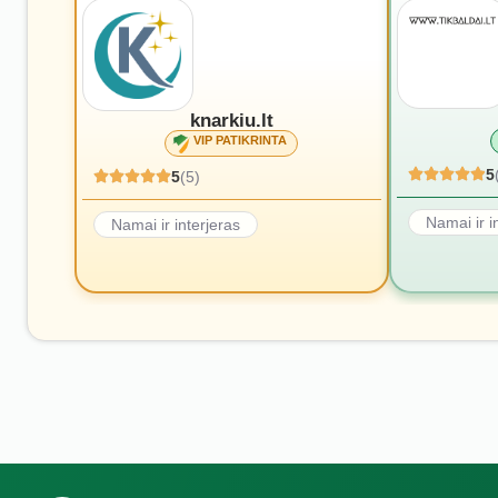
knarkiu.lt
VIP PATIKRINTA
5
5
(5)
Namai ir i
Namai ir interjeras