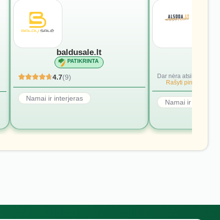
baldusale.lt
alsod
PATIKRINTA
PATI
Dar nėra atsiliepimų.
4.7
(9)
Rašyti pirmąjį.
Namai ir interjeras
Namai ir interjera