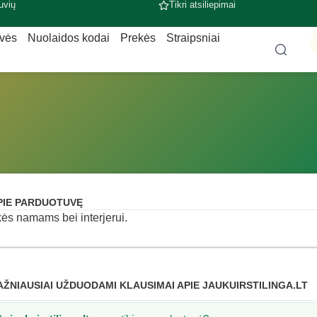
uvių
Tikri atsiliepimai
uvės
Nuolaidos kodai
Prekės
Straipsniai
PIE PARDUOTUVĘ
ės namams bei interjerui.
AŽNIAUSIAI UŽDUODAMI KLAUSIMAI APIE JAUKUIRSTILINGA.LT