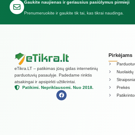
Gaukite naujienas ir geriausius pasiūlymus pirmieji
Prenumeruokite ir gaukite tik tai, kas tikrai naudinga.
Pirkėjams
Parduotu
eTikra.LT – patikimas jūsų gidas internetinių
Nuolaidų 
parduotuvių pasaulyje. Padedame rinktis
Straipsnia
atsakingai ir apsipirkti užtikrintai.
Prekės
Patikimi. Nepriklausomi. Nuo 2018.
Patikrint