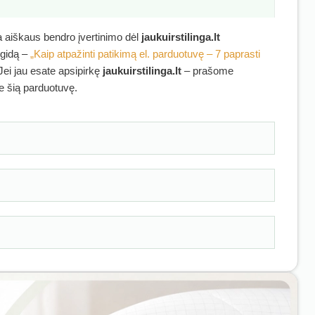
ra aiškaus bendro įvertinimo dėl
jaukuirstilinga.lt
 gidą –
„Kaip atpažinti patikimą el. parduotuvę – 7 paprasti
 Jei jau esate apsipirkę
jaukuirstilinga.lt
– prašome
ie šią parduotuvę.