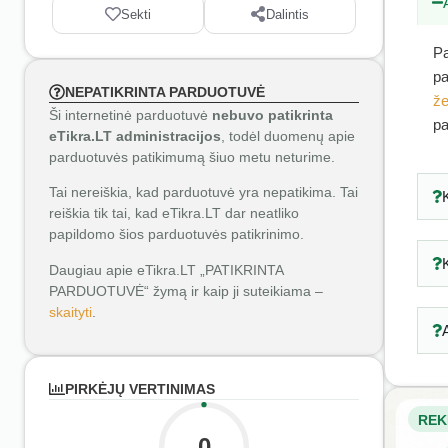
Sekti
Dalintis
Pa
pa
NEPATIKRINTA PARDUOTUVĖ
že
Ši internetinė parduotuvė
nebuvo patikrinta
pa
eTikra.LT administracijos
, todėl duomenų apie
parduotuvės patikimumą šiuo metu neturime.
Tai nereiškia, kad parduotuvė yra nepatikima. Tai
reiškia tik tai, kad eTikra.LT dar neatliko
papildomo šios parduotuvės patikrinimo.
Daugiau apie eTikra.LT „PATIKRINTA
PARDUOTUVĖ“ žymą ir kaip ji suteikiama –
skaityti
.
PIRKĖJŲ VERTINIMAS
REK
0