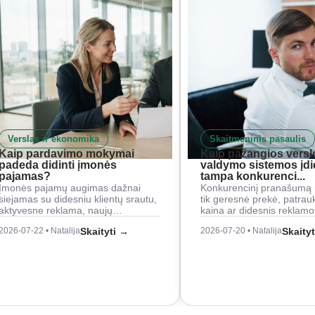
Verslas ir ekonomika
Skaitmeninis pasaulis
Kaip pardavimo mokymai
Kaip pažangios versl
padeda didinti įmonės
valdymo sistemos įd
pajamas?
tampa konkurenci...
Įmonės pajamų augimas dažnai
Konkurencinį pranašumą 
siejamas su didesniu klientų srautu,
tik geresnė prekė, patrau
aktyvesne reklama, naujų…
kaina ar didesnis reklam
2026-07-22 • Natalija
Skaityti →
2026-07-20 • Natalija
Skaity