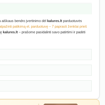
ra aiškaus bendro įvertinimo dėl
kalures.lt
parduotuvės
atpažinti patikimą el. parduotuvę – 7 paprasti ženklai prieš
kę
kalures.lt
– prašome pasidalinti savo patirtimi ir padėti