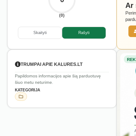
Ar
Perim
(0)
pardu
Skaityti
Rašyti
REK
TRUMPAI APIE KALURES.LT
Papildomos informacijos apie šią parduotuvę
šiuo metu neturime.
KATEGORIJA