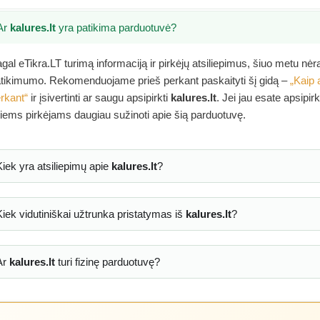
Ar
kalures.lt
yra patikima parduotuvė?
gal eTikra.LT turimą informaciją ir pirkėjų atsiliepimus, šiuo metu nė
tikimumo. Rekomenduojame prieš perkant paskaityti šį gidą –
„Kaip 
rkant“
ir įsivertinti ar saugu apsipirkti
kalures.lt
. Jei jau esate apsipir
tiems pirkėjams daugiau sužinoti apie šią parduotuvę.
Kiek yra atsiliepimų apie
kalures.lt
?
Kiek vidutiniškai užtrunka pristatymas iš
kalures.lt
?
Ar
kalures.lt
turi fizinę parduotuvę?