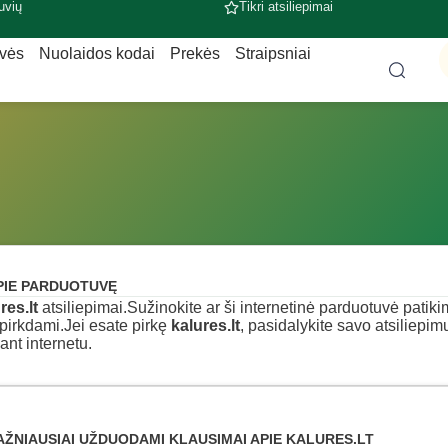
uvių
Tikri atsiliepimai
uvės
Nuolaidos kodai
Prekės
Straipsniai
PIE PARDUOTUVĘ
res.lt
atsiliepimai.Sužinokite ar ši internetinė parduotuvė patikima,
pirkdami.Jei esate pirkę
kalures.lt
, pasidalykite savo atsiliepim
ant internetu.
AŽNIAUSIAI UŽDUODAMI KLAUSIMAI APIE KALURES.LT