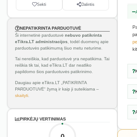
Sekti
Dalintis
Pa
NEPATIKRINTA PARDUOTUVĖ
pa
Ši internetinė parduotuvė
nebuvo patikrinta
eTikra.LT administracijos
, todėl duomenų apie
pe
parduotuvės patikimumą šiuo metu neturime.
ki
Tai nereiškia, kad parduotuvė yra nepatikima. Tai
reiškia tik tai, kad eTikra.LT dar neatliko
papildomo šios parduotuvės patikrinimo.
Daugiau apie eTikra.LT „PATIKRINTA
PARDUOTUVĖ“ žymą ir kaip ji suteikiama –
skaityti
.
PIRKĖJŲ VERTINIMAS
0