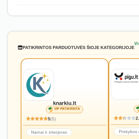
Vi
PATIKRINTOS PARDUOTUVĖS ŠIOJE KATEGORIJOJE
knarkiu.lt
VIP PATIKRINTA
2
5
(5)
Prekybos 
Namai ir interjeras