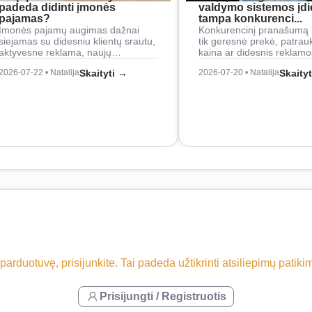
padeda didinti įmonės
valdymo sistemos įd
pajamas?
tampa konkurenci...
Įmonės pajamų augimas dažnai
Konkurencinį pranašumą 
siejamas su didesniu klientų srautu,
tik geresnė prekė, patrau
aktyvesne reklama, naujų…
kaina ar didesnis reklam
2026-07-22 • Natalija
Skaityti →
2026-07-20 • Natalija
Skaity
 parduotuvę, prisijunkite. Tai padeda užtikrinti atsiliepimų patik
Prisijungti / Registruotis