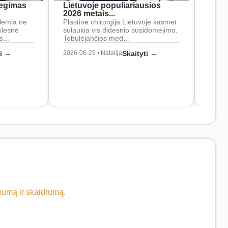
iegimas
Lietuvoje populiariausios
rank
2026 metais...
Rankš
lemia ne
Plastinė chirurgija Lietuvoje kasmet
naudo
klesnė
sulaukia vis didesnio susidomėjimo.
Juos
os…
Tobulėjančios med…
2026-0
ti →
2026-06-25 • Natalija
Skaityti →
imumą ir skaidrumą.