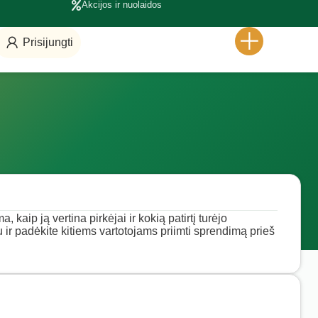
Akcijos ir nuolaidos
Prisijungti
 kaip ją vertina pirkėjai ir kokią patirtį turėjo
u ir padėkite kitiems vartotojams priimti sprendimą prieš