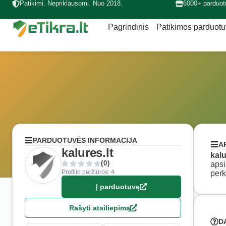
Patikimi. Nepriklausomi. Nuo 2018.
6000+ parduot
Pagrindinis
Patikimos parduot
PARDUOTUVĖS INFORMACIJA
A
kalures.lt
kalu
(0)
apsi
Profilio peržiūros: 4
perk
Į parduotuvę
Rašyti atsiliepimą
D