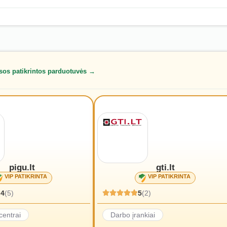
sos patikrintos parduotuvės →
pigu.lt
gti.lt
VIP PATIKRINTA
VIP PATIKRINTA
.4
(5)
5
(2)
centrai
Darbo įrankiai