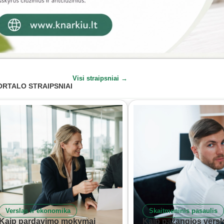
Visi straipsniai →
ORTALO STRAIPSNIAI
Verslas ir ekonomika
Skaitmeninis pasaulis
Kaip pardavimo mokymai
Kaip pažangios versl