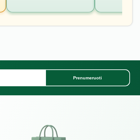
Prenumeruoti