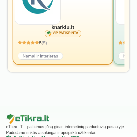
knarkiu.lt
VIP PATIKRINTA
5
(5)
Namai ir interjeras
Namai i
eTikra.LT – patikimas jūsų gidas internetinių parduotuvių pasaulyje.
Padedame rinktis atsakingai ir apsipirkti užtikrintai.