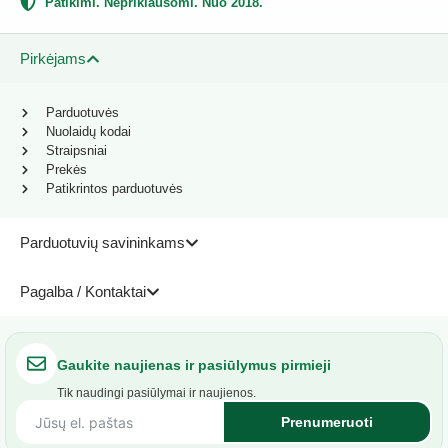
Patikimi. Nepriklausomi. Nuo 2018.
Pirkėjams
Parduotuvės
Nuolaidų kodai
Straipsniai
Prekės
Patikrintos parduotuvės
Parduotuvių savininkams
Pagalba / Kontaktai
Gaukite naujienas ir pasiūlymus pirmieji
Tik naudingi pasiūlymai ir naujienos.
Prenumeruoti