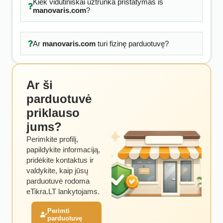
Kiek vidutiniškai užtrunka pristatymas iš
manovaris.com
?
Ar
manovaris.com
turi fizinę parduotuvę?
Ar ši
parduotuvė
priklauso
jums?
Perimkite profilį,
papildykite informaciją,
pridėkite kontaktus ir
valdykite, kaip jūsų
parduotuvė rodoma
eTikra.LT lankytojams.
Perimti
parduotuvę