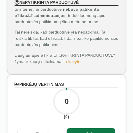
NEPATIKRINTA PARDUOTUVĖ
Ši internetinė parduotuvė
nebuvo patikrinta
eTikra.LT administracijos
, todėl duomenų apie
parduotuvės patikimumą šiuo metu neturime.
Tai nereiškia, kad parduotuvė yra nepatikima. Tai
reiškia tik tai, kad eTikra.LT dar neatliko papildomo šios
parduotuvės patikrinimo.
Daugiau apie eTikra.LT „PATIKRINTA PARDUOTUVĖ“
žymą ir kaip ji suteikiama –
skaityti
.
PIRKĖJŲ VERTINIMAS
0
(0)