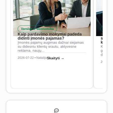
Verslas ir ekonomika
Skait
Kaip pardavimo mokymai padeda
Kaip 
didinti įmonės pajamas?
siste
konkur
Įmonės pajamų augimas dažnai siejamas
su didesniu klientų srautu, aktyvesne
Konkure
reklama, naujų…
geresnė
didesn
2026-07-22 • Natalija
Skaityti →
2026-07-