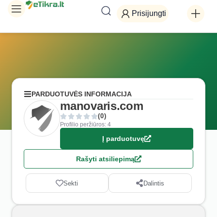
Prisijungti
PARDUOTUVĖS INFORMACIJA
manovaris.com
(0)
Profilio peržiūros: 4
Į parduotuvę
Rašyti atsiliepimą
Sekti
Dalintis