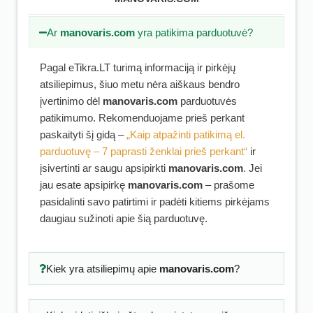
Ar
manovaris.com
yra patikima parduotuvė?
Pagal eTikra.LT turimą informaciją ir pirkėjų
atsiliepimus, šiuo metu nėra aiškaus bendro
įvertinimo dėl
manovaris.com
parduotuvės
patikimumo. Rekomenduojame prieš perkant
paskaityti šį gidą –
„Kaip atpažinti patikimą el.
parduotuvę – 7 paprasti ženklai prieš perkant“
ir
įsivertinti ar saugu apsipirkti
manovaris.com
. Jei
jau esate apsipirkę
manovaris.com
– prašome
pasidalinti savo patirtimi ir padėti kitiems pirkėjams
daugiau sužinoti apie šią parduotuvę.
Kiek yra atsiliepimų apie
manovaris.com
?