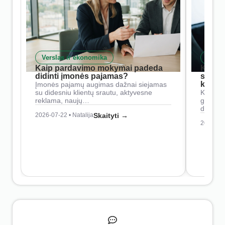
Verslas ir ekonomika
Skait
Kaip pardavimo mokymai padeda
Kaip 
didinti įmonės pajamas?
siste
konkur
Įmonės pajamų augimas dažnai siejamas
su didesniu klientų srautu, aktyvesne
Konkure
reklama, naujų…
geresnė
didesn
2026-07-22 • Natalija
Skaityti →
2026-07-