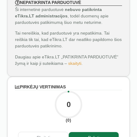
NEPATIKRINTA PARDUOTUVĖ
Ši internetinė parduotuvė
nebuvo patikrinta
eTikra.LT administracijos
, todėl duomenų apie
parduotuvės patikimumą šiuo metu neturime.
Tai nereiškia, kad parduotuvė yra nepatikima. Tai
reiškia tik tai, kad eTikra.LT dar neatliko papildomo šios
parduotuvės patikrinimo.
Daugiau apie eTikra.LT „PATIKRINTA PARDUOTUVĖ“
žymą ir kaip ji suteikiama –
skaityti
.
PIRKĖJŲ VERTINIMAS
0
(0)