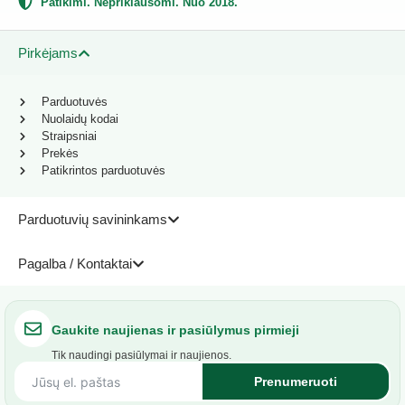
Patikimi. Nepriklausomi. Nuo 2018.
Pirkėjams
Parduotuvės
Nuolaidų kodai
Straipsniai
Prekės
Patikrintos parduotuvės
Parduotuvių savininkams
Pagalba / Kontaktai
Gaukite naujienas ir pasiūlymus pirmieji
Tik naudingi pasiūlymai ir naujienos.
Prenumeruoti