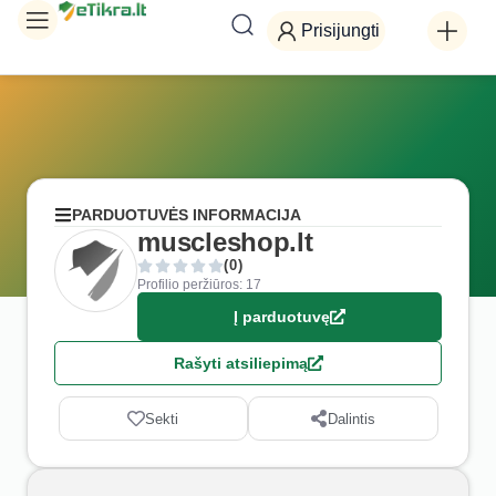
Prisijungti
PARDUOTUVĖS INFORMACIJA
muscleshop.lt
(0)
Profilio peržiūros: 17
Į parduotuvę
Rašyti atsiliepimą
Sekti
Dalintis