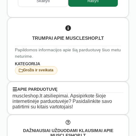
Skaityti
Rašyti
TRUMPAI APIE MUSCLESHOP.LT
Papildomos informacijos apie šią parduotuvę šiuo metu
neturime.
KATEGORIJA
Grožis ir sveikata
APIE PARDUOTUVĘ
muscleshop.lt atsiliepimai. Apsipirkote šioje
internetinėje parduotuvėje? Pasidalinkite savo
patirtimi su kitais vartotojais!
DAŽNIAUSIAI UŽDUODAMI KLAUSIMAI APIE
MUSCLESHOP.LT