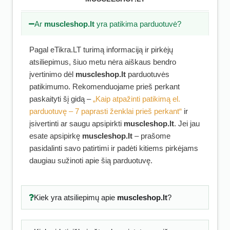
Ar
muscleshop.lt
yra patikima parduotuvė?
Pagal eTikra.LT turimą informaciją ir pirkėjų
atsiliepimus, šiuo metu nėra aiškaus bendro
įvertinimo dėl
muscleshop.lt
parduotuvės
patikimumo. Rekomenduojame prieš perkant
paskaityti šį gidą –
„Kaip atpažinti patikimą el.
parduotuvę – 7 paprasti ženklai prieš perkant“
ir
įsivertinti ar saugu apsipirkti
muscleshop.lt
. Jei jau
esate apsipirkę
muscleshop.lt
– prašome
pasidalinti savo patirtimi ir padėti kitiems pirkėjams
daugiau sužinoti apie šią parduotuvę.
Kiek yra atsiliepimų apie
muscleshop.lt
?