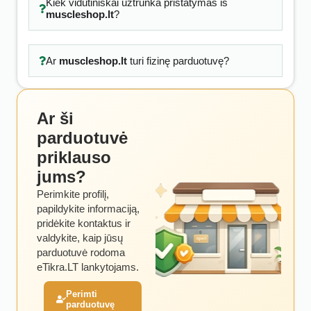
Kiek vidutiniškai užtrunka pristatymas iš
muscleshop.lt
?
Ar
muscleshop.lt
turi fizinę parduotuvę?
Ar ši
parduotuvė
priklauso
jums?
Perimkite profilį,
papildykite informaciją,
pridėkite kontaktus ir
valdykite, kaip jūsų
parduotuvė rodoma
eTikra.LT lankytojams.
Perimti
parduotuvę