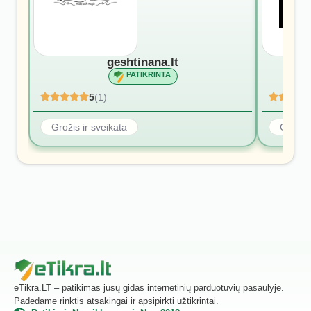
geshtinana.lt
PATIKRINTA
5
(1)
Grožis ir sveikata
Grožis 
eTikra.LT – patikimas jūsų gidas internetinių parduotuvių pasaulyje.
Padedame rinktis atsakingai ir apsipirkti užtikrintai.