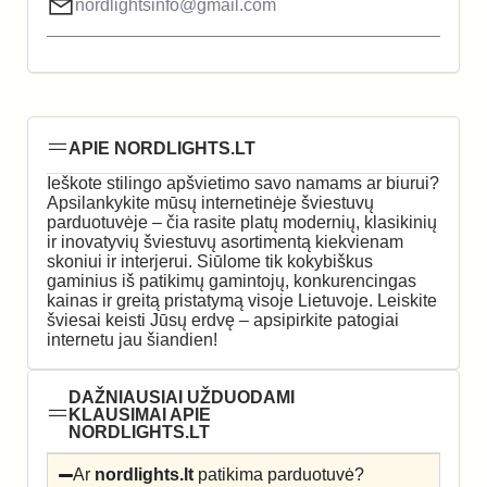
nordlightsinfo@gmail.com
APIE NORDLIGHTS.LT
Ieškote stilingo apšvietimo savo namams ar biurui?
Apsilankykite mūsų internetinėje šviestuvų
parduotuvėje – čia rasite platų modernių, klasikinių
ir inovatyvių šviestuvų asortimentą kiekvienam
skoniui ir interjerui. Siūlome tik kokybiškus
gaminius iš patikimų gamintojų, konkurencingas
kainas ir greitą pristatymą visoje Lietuvoje. Leiskite
šviesai keisti Jūsų erdvę – apsipirkite patogiai
internetu jau šiandien!
DAŽNIAUSIAI UŽDUODAMI
KLAUSIMAI APIE
NORDLIGHTS.LT
Ar
nordlights.lt
patikima parduotuvė?