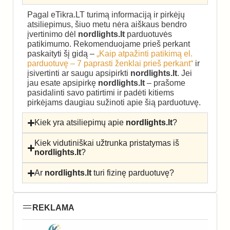
Pagal eTikra.LT turimą informaciją ir pirkėjų
atsiliepimus, šiuo metu nėra aiškaus bendro
įvertinimo dėl
nordlights.lt
parduotuvės
patikimumo. Rekomenduojame prieš perkant
paskaityti šį gidą –
„Kaip atpažinti patikimą el.
parduotuvę – 7 paprasti ženklai prieš perkant“
ir
įsivertinti ar saugu apsipirkti
nordlights.lt
. Jei
jau esate apsipirkę
nordlights.lt
– prašome
pasidalinti savo patirtimi ir padėti kitiems
pirkėjams daugiau sužinoti apie šią parduotuvę.
Kiek yra atsiliepimų apie
nordlights.lt
?
Kiek vidutiniškai užtrunka pristatymas iš
nordlights.lt
?
Ar
nordlights.lt
turi fizinę parduotuvę?
REKLAMA