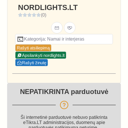
NORDLIGHTS.LT
(0)
Kategorija: Namai ir interjeras
Rašyti atsiliepimą
Apsilankyti nordlights.lt
Rašyti žinutę
NEPATIKRINTA parduotuvė
Ši internetinė parduotuvė nebuvo patikrinta
eTikra.LT administracijos, duomenų apie
parduotuvės patikimumą neturime.