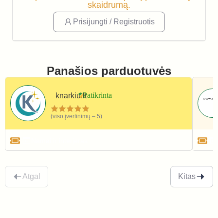
skaidrumą.
Prisijungti / Registruotis
Panašios parduotuvės
knarkiu.lt
(viso įvertinimų – 5)
Namai ir interjeras
Atgal
Kitas