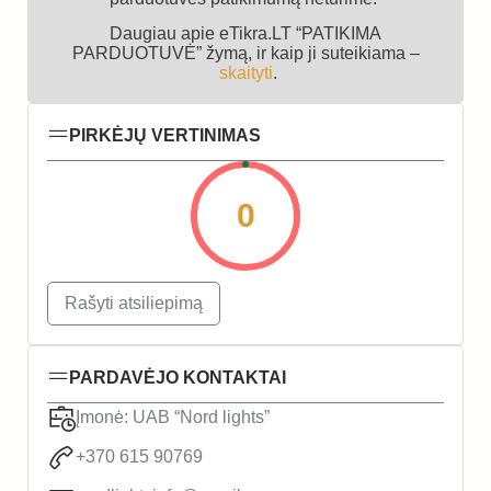
Daugiau apie eTikra.LT “PATIKIMA
PARDUOTUVĖ” žymą, ir kaip ji suteikiama –
skaityti
.
PIRKĖJŲ VERTINIMAS
0
Rašyti atsiliepimą
PARDAVĖJO KONTAKTAI
Įmonė: UAB “Nord lights”
+370 615 90769