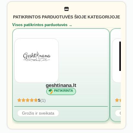
PATIKRINTOS PARDUOTUVĖS ŠIOJE KATEGORIJOJE
Visos patikrintos parduotuvės →
geshtinana.lt
PATIKRINTA
5
(1)
Grožis ir sveikata
Grožis 