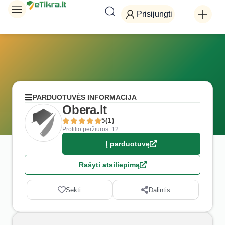
Prisijungti
PARDUOTUVĖS INFORMACIJA
Obera.lt
5(1)
Profilio peržiūros: 12
Į parduotuvę
Rašyti atsiliepimą
Sekti
Dalintis