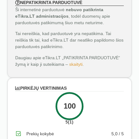
NEPATIKRINTA PARDUOTUVĖ
Ši internetinė parduotuvė
nebuvo patikrinta
eTikra.LT administracijos
, todėl duomenų apie
parduotuvės patikimumą šiuo metu neturime.
Tai nereiškia, kad parduotuvė yra nepatikima. Tai
reiškia tik tai, kad eTikra.LT dar neatliko papildomo šios
parduotuvės patikrinimo.
Daugiau apie eTikra.LT „PATIKRINTA PARDUOTUVĖ“
žymą ir kaip ji suteikiama –
skaityti
.
PIRKĖJŲ VERTINIMAS
100
5(1)
Prekių kokybė
5,0 / 5