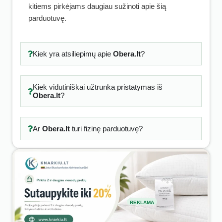
kitiems pirkėjams daugiau sužinoti apie šią
parduotuvę.
Kiek yra atsiliepimų apie
Obera.lt
?
Kiek vidutiniškai užtrunka pristatymas iš
Obera.lt
?
Ar
Obera.lt
turi fizinę parduotuvę?
REKLAMA