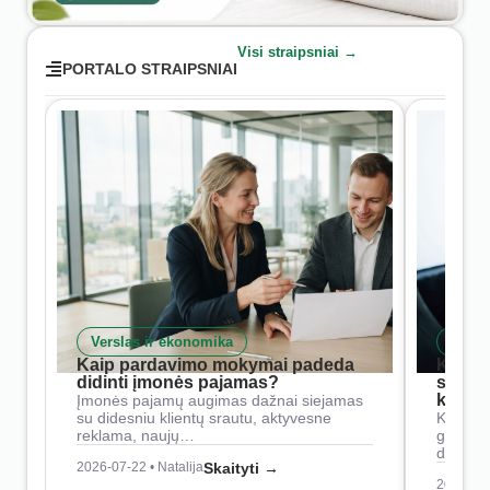
Visi straipsniai →
PORTALO STRAIPSNIAI
Verslas ir ekonomika
Skait
Kaip pardavimo mokymai padeda
Kaip 
didinti įmonės pajamas?
siste
konkur
Įmonės pajamų augimas dažnai siejamas
su didesniu klientų srautu, aktyvesne
Konkure
reklama, naujų…
geresnė
didesn
2026-07-22 • Natalija
Skaityti →
2026-07-