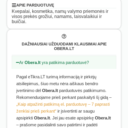
APIE PARDUOTUVĘ
Kvepalai, kosmetika, namų valymo priemonės ir
visos prekės grožiui, namams, laisvalaikiui ir
buičiai.
DAŽNIAUSIAI UŽDUODAMI KLAUSIMAI APIE
OBERA.LT
Ar
Obera.lt
yra patikima parduotuvė?
Pagal eTikra.LT turimą informaciją ir pirkėjų
atsiliepimus, šiuo metu nėra aiškaus bendro
įvertinimo dėl
Obera.lt
parduotuvės patikimumo.
Rekomenduojame prieš perkant paskaityti šį gidą –
„Kaip atpažinti patikimą el. parduotuvę – 7 paprasti
ženklai prieš perkant“
ir įsivertinti ar saugu
apsipirkti
Obera.lt
. Jei jau esate apsipirkę
Obera.lt
– prašome pasidalinti savo patirtimi ir padėti