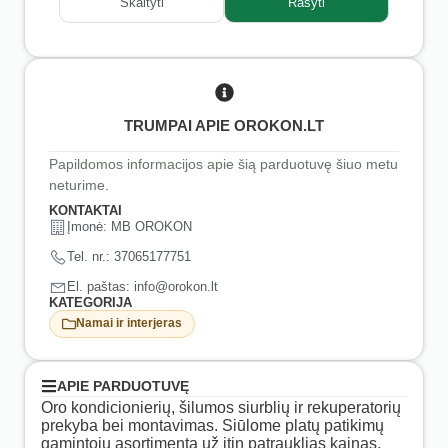
Skaityti
Rašyti
TRUMPAI APIE OROKON.LT
Papildomos informacijos apie šią parduotuvę šiuo metu
neturime.
KONTAKTAI
Įmonė: MB OROKON
Tel. nr.: 37065177751
El. paštas: info@orokon.lt
KATEGORIJA
Namai ir interjeras
APIE PARDUOTUVĘ
Oro kondicionierių, šilumos siurblių ir rekuperatorių
prekyba bei montavimas. Siūlome platų patikimų
gamintojų asortimentą už itin patrauklias kainas.