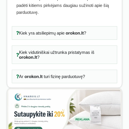
padėti kitiems pirkėjams daugiau sužinoti apie šią
parduotuvę.
Kiek yra atsiliepimų apie
orokon.lt
?
Kiek vidutiniškai užtrunka pristatymas iš
orokon.lt
?
Ar
orokon.lt
turi fizinę parduotuvę?
REKLAMA