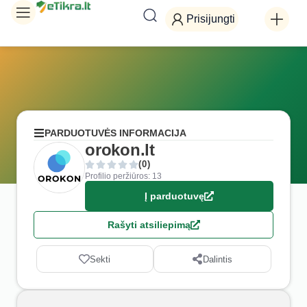
Prisijungti
PARDUOTUVĖS INFORMACIJA
orokon.lt
(0)
Profilio peržiūros: 13
Į parduotuvę
Rašyti atsiliepimą
Sekti
Dalintis