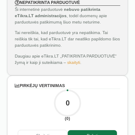
NEPATIKRINTA PARDUOTUVĖ
Ši internetinė parduotuvė
nebuvo patikrinta
eTikra.LT administracijos
, todėl duomenų apie
parduotuvės patikimumą šiuo metu neturime.
Tai nereiškia, kad parduotuvė yra nepatikima. Tai
reiškia tik tai, kad eTikra.LT dar neatliko papildomo šios
parduotuvės patikrinimo.
Daugiau apie eTikra.LT „PATIKRINTA PARDUOTUVĖ“
žymą ir kaip ji suteikiama –
skaityti
.
PIRKĖJŲ VERTINIMAS
0
(0)