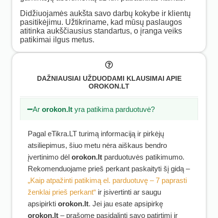
Didžiuojamės aukšta savo darbų kokybe ir klientų
pasitikėjimu. Užtikriname, kad mūsų paslaugos
atitinka aukščiausius standartus, o įranga veiks
patikimai ilgus metus.
DAŽNIAUSIAI UŽDUODAMI KLAUSIMAI APIE
OROKON.LT
Ar
orokon.lt
yra patikima parduotuvė?
Pagal eTikra.LT turimą informaciją ir pirkėjų
atsiliepimus, šiuo metu nėra aiškaus bendro
įvertinimo dėl
orokon.lt
parduotuvės patikimumo.
Rekomenduojame prieš perkant paskaityti šį gidą –
„Kaip atpažinti patikimą el. parduotuvę – 7 paprasti
ženklai prieš perkant“
ir įsivertinti ar saugu
apsipirkti
orokon.lt
. Jei jau esate apsipirkę
orokon.lt
– prašome pasidalinti savo patirtimi ir