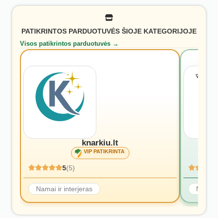
PATIKRINTOS PARDUOTUVĖS ŠIOJE KATEGORIJOJE
Visos patikrintos parduotuvės →
knarkiu.lt
VIP PATIKRINTA
5
(5)
Namai ir interjeras
Namai i