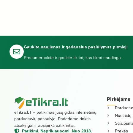
Gaukite naujienas ir geriausius pasiūlymus pirmieji
Prenumeruokite ir gaukite tik tai, kas tikrai naudinga.
Pirkėjams
Parduotu
eTikra.LT – patikimas jūsų gidas internetinių
Nuolaidų 
parduotuvių pasaulyje. Padedame rinktis
Straipsnia
atsakingai ir apsipirkti užtikrintai.
Prekės
Patikimi. Nepriklausomi. Nuo 2018.