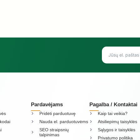
Pardavėjams
Pagalba / Kontaktai
vės
Pridėti parduotuvę
Kaip tai veikia?
kodai
Nauda el. parduotuvėms
Atsiliepimų taisyklės
i
SEO straipsnių
Sąlygos ir taisyklės
talpinimas
Privatumo politika