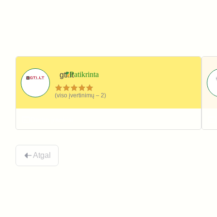
gti.lt
(viso įvertinimų – 2)
Darbo įrankiai
Atgal