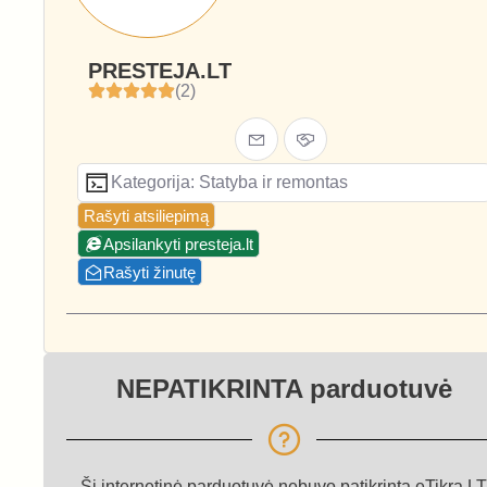
PRESTEJA.LT
(2)
Kategorija: Statyba ir remontas
Rašyti atsiliepimą
Apsilankyti presteja.lt
Rašyti žinutę
NEPATIKRINTA parduotuvė
Ši internetinė parduotuvė nebuvo patikrinta eTikra.LT