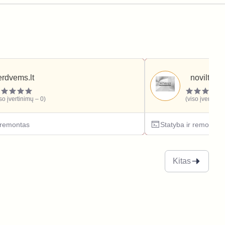
erdvems.lt
novilt.lt
iso įvertinimų – 0)
(viso įvertinim
r remontas
Statyba ir remontas
Kitas