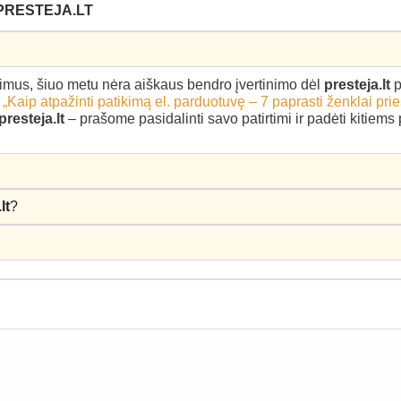
PRESTEJA.LT
epimus, šiuo metu nėra aiškaus bendro įvertinimo dėl
presteja.lt
p
–
„Kaip atpažinti patikimą el. parduotuvę – 7 paprasti ženklai pri
presteja.lt
– prašome pasidalinti savo patirtimi ir padėti kitiem
lt
?