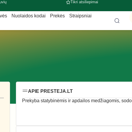
uvių
Tikri atsiliepimai
uvės
Nuolaidos kodai
Prekės
Straipsniai
APIE PRESTEJA.LT
Prekyba statybinėmis ir apdailos medžiagomis, sodo