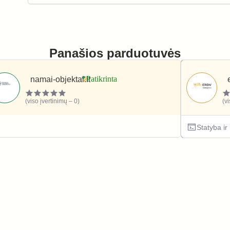
Panašios parduotuvės
namai-objektai.lt
(viso įvertinimų – 0)
(v
Statyba ir remontas
Statyba i