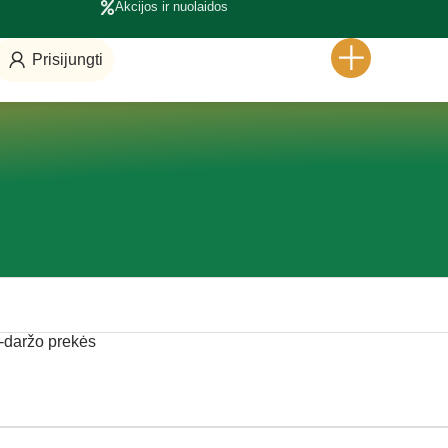
Akcijos ir nuolaidos
Prisijungti
-daržo prekės