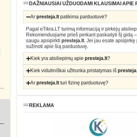
DAŽNIAUSIAI UŽDUODAMI KLAUSIMAI APIE 
Ar
presteja.lt
patikima parduotuvė?
Pagal eTikra.LT turimą informaciją ir pirkėjų atsili
Rekomenduojame prieš perkant paskaityti šį gidą 
saugu apsipirkti
presteja.lt
. Jei jau esate apsipirkę
sužinoti apie šią parduotuvę.
Kiek yra atsiliepimų apie
presteja.lt
?
Kiek vidutiniškai užtrunka pristatymas iš
presteja.
Ar
presteja.lt
turi fizinę parduotuvę?
REKLAMA