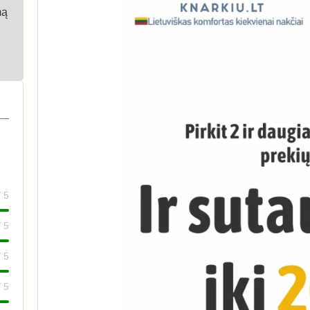
mą
/ 5
/ 5
/ 5
/ 5