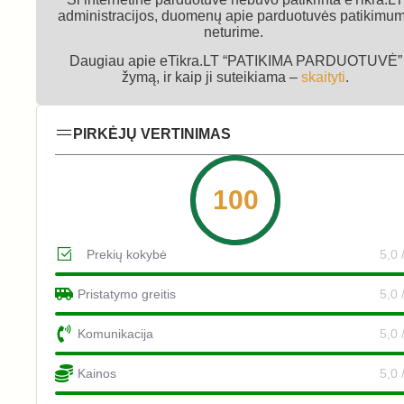
administracijos, duomenų apie parduotuvės patikimu
neturime.
Daugiau apie eTikra.LT “PATIKIMA PARDUOTUVĖ”
žymą, ir kaip ji suteikiama –
skaityti
.
PIRKĖJŲ VERTINIMAS
100
Prekių kokybė
5,0 
Pristatymo greitis
5,0 
Komunikacija
5,0 
Kainos
5,0 