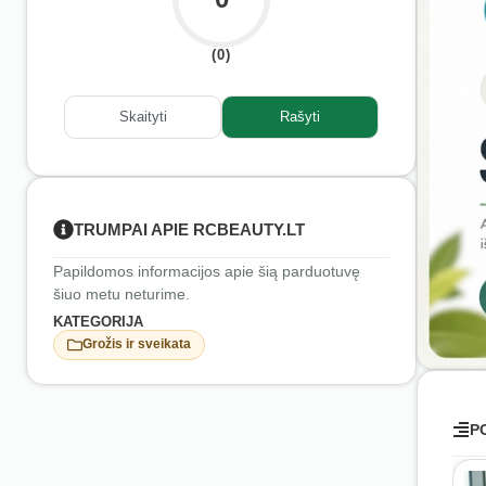
(0)
Skaityti
Rašyti
TRUMPAI APIE RCBEAUTY.LT
Papildomos informacijos apie šią parduotuvę
šiuo metu neturime.
KATEGORIJA
Grožis ir sveikata
P