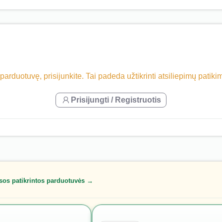
 parduotuvę, prisijunkite. Tai padeda užtikrinti atsiliepimų patik
Prisijungti / Registruotis
sos patikrintos parduotuvės →