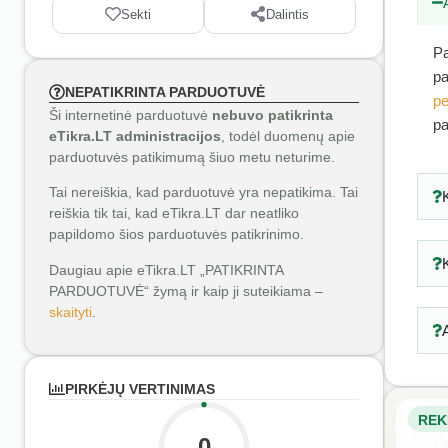
Sekti
Dalintis
Pa
pa
NEPATIKRINTA PARDUOTUVĖ
pe
Ši internetinė parduotuvė
nebuvo patikrinta
pa
eTikra.LT administracijos
, todėl duomenų apie
parduotuvės patikimumą šiuo metu neturime.
Tai nereiškia, kad parduotuvė yra nepatikima. Tai
reiškia tik tai, kad eTikra.LT dar neatliko
papildomo šios parduotuvės patikrinimo.
Daugiau apie eTikra.LT „PATIKRINTA
PARDUOTUVĖ“ žymą ir kaip ji suteikiama –
skaityti
.
PIRKĖJŲ VERTINIMAS
REK
0