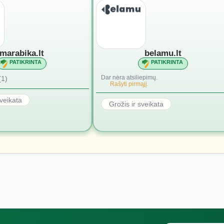
marabika.lt
belamu.lt
PATIKRINTA
PATIKRINTA
Dar nėra atsiliepimų.
(1)
Rašyti pirmąjį.
sveikata
Grožis ir sveikata