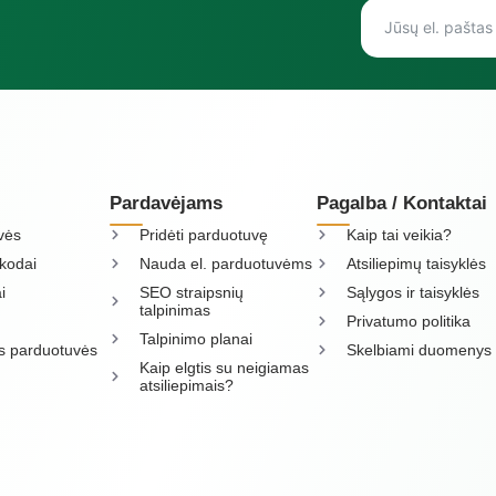
Pardavėjams
Pagalba / Kontaktai
vės
Pridėti parduotuvę
Kaip tai veikia?
kodai
Nauda el. parduotuvėms
Atsiliepimų taisyklės
i
SEO straipsnių
Sąlygos ir taisyklės
talpinimas
Privatumo politika
Talpinimo planai
os parduotuvės
Skelbiami duomenys
Kaip elgtis su neigiamas
atsiliepimais?