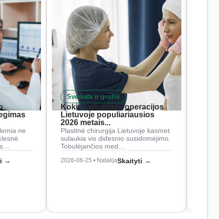
Sveikata ir grožis
Nam
o
Kokios plastinės operacijos
Į ką 
iegimas
Lietuvoje populiariausios
rank
2026 metais...
Rankš
lemia ne
Plastinė chirurgija Lietuvoje kasmet
naudo
klesnė
sulaukia vis didesnio susidomėjimo.
Juos
os…
Tobulėjančios med…
2026-0
ti →
2026-06-25 • Natalija
Skaityti →