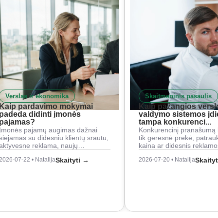
Verslas ir ekonomika
Skaitmeninis pasaulis
Kaip pardavimo mokymai
Kaip pažangios versl
padeda didinti įmonės
valdymo sistemos įd
pajamas?
tampa konkurenci...
Įmonės pajamų augimas dažnai
Konkurencinį pranašumą 
siejamas su didesniu klientų srautu,
tik geresnė prekė, patrau
aktyvesne reklama, naujų…
kaina ar didesnis reklam
2026-07-22 • Natalija
Skaityti →
2026-07-20 • Natalija
Skaity