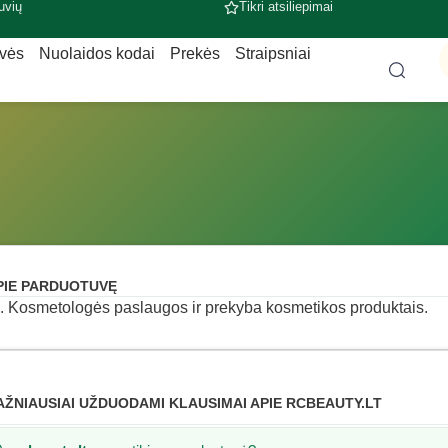
uvių
Tikri atsiliepimai
uvės
Nuolaidos kodai
Prekės
Straipsniai
PIE PARDUOTUVĘ
 Kosmetologės paslaugos ir prekyba kosmetikos produktais.
AŽNIAUSIAI UŽDUODAMI KLAUSIMAI APIE RCBEAUTY.LT