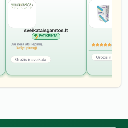
sveikataisgamtos.lt
vivomi
PATIKRINTA
PATI
Dar nėra atsiliepimų.
5
(4)
Rašyti pirmąjį.
Grožis ir sveikata
Grožis ir sveikata