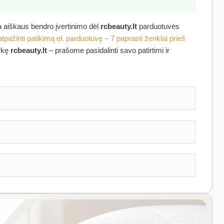
ra aiškaus bendro įvertinimo dėl
rcbeauty.lt
parduotuvės
atpažinti patikimą el. parduotuvę – 7 paprasti ženklai prieš
irkę
rcbeauty.lt
– prašome pasidalinti savo patirtimi ir