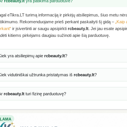
Ar
rcbeauty.lt
yra patikima parduotuvė?
gal eTikra.LT turimą informaciją ir pirkėjų atsiliepimus, šiuo metu nė
tikimumo. Rekomenduojame prieš perkant paskaityti šį gidą –
„Kaip 
rkant“
ir įsivertinti ar saugu apsipirkti
rcbeauty.lt
. Jei jau esate apsip
dėti kitiems pirkėjams daugiau sužinoti apie šią parduotuvę.
Kiek yra atsiliepimų apie
rcbeauty.lt
?
Kiek vidutiniškai užtrunka pristatymas iš
rcbeauty.lt
?
Ar
rcbeauty.lt
turi fizinę parduotuvę?
LAMA