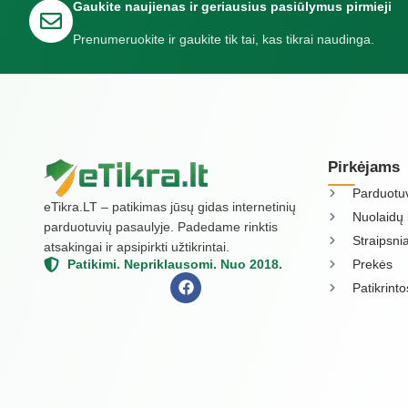
Gaukite naujienas ir geriausius pasiūlymus pirmieji
Prenumeruokite ir gaukite tik tai, kas tikrai naudinga.
Pirkėjams
Parduotu
eTikra.LT – patikimas jūsų gidas internetinių
Nuolaidų 
parduotuvių pasaulyje. Padedame rinktis
Straipsnia
atsakingai ir apsipirkti užtikrintai.
Prekės
Patikimi. Nepriklausomi. Nuo 2018.
Patikrint