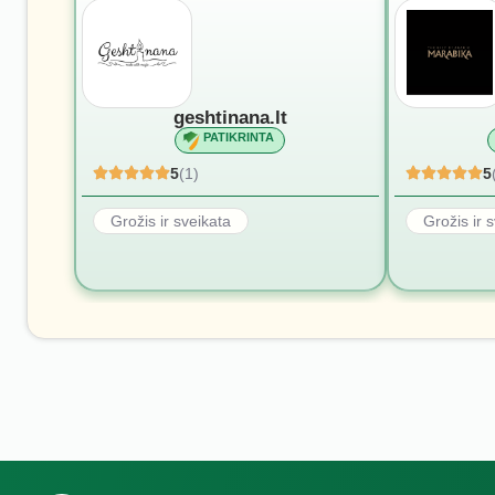
geshtinana.lt
PATIKRINTA
5
(1)
5
Grožis ir sveikata
Grožis ir 