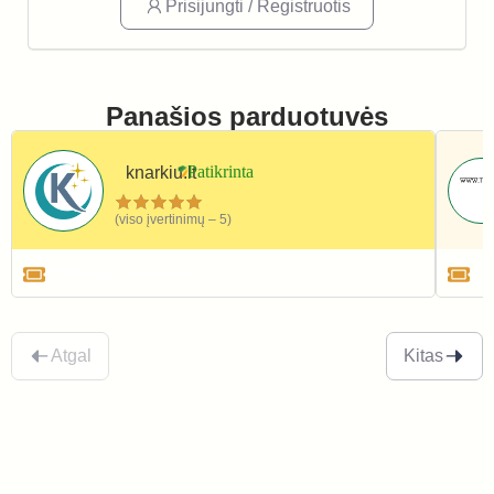
Prisijungti / Registruotis
Panašios parduotuvės
knarkiu.lt
(viso įvertinimų – 5)
Namai ir interjeras
Atgal
Kitas