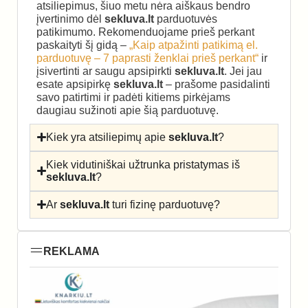
atsiliepimus, šiuo metu nėra aiškaus bendro
įvertinimo dėl
sekluva.lt
parduotuvės
patikimumo. Rekomenduojame prieš perkant
paskaityti šį gidą –
„Kaip atpažinti patikimą el.
parduotuvę – 7 paprasti ženklai prieš perkant“
ir
įsivertinti ar saugu apsipirkti
sekluva.lt
. Jei jau
esate apsipirkę
sekluva.lt
– prašome pasidalinti
savo patirtimi ir padėti kitiems pirkėjams
daugiau sužinoti apie šią parduotuvę.
Kiek yra atsiliepimų apie
sekluva.lt
?
Kiek vidutiniškai užtrunka pristatymas iš
sekluva.lt
?
Ar
sekluva.lt
turi fizinę parduotuvę?
REKLAMA