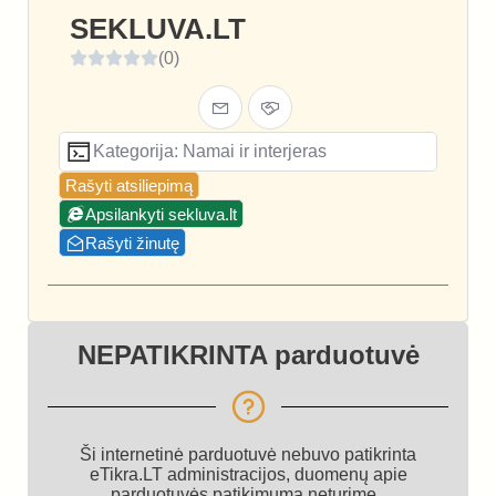
SEKLUVA.LT
(0)
Kategorija: Namai ir interjeras
Rašyti atsiliepimą
Apsilankyti sekluva.lt
Rašyti žinutę
NEPATIKRINTA parduotuvė
Ši internetinė parduotuvė nebuvo patikrinta
eTikra.LT administracijos, duomenų apie
parduotuvės patikimumą neturime.