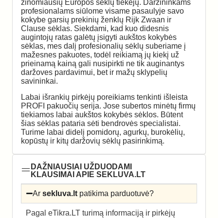
žinomiausių Europos sėklų tiekėjų. Daržininkams
profesionalams siūlome visame pasaulyje savo
kokybe garsių prekinių ženklų Rijk Zwaan ir
Clause sėklas. Siekdami, kad kuo didesnis
augintojų ratas galėtų įsigyti aukštos kokybės
sėklas, mes dalį profesionalių sėklų suberiame į
mažesnes pakuotes, todėl reikiamą jų kiekį už
prieinamą kainą gali nusipirkti ne tik auginantys
daržoves pardavimui, bet ir mažų sklypelių
savininkai.
Labai išrankių pirkėjų poreikiams tenkinti išleista
PROFI pakuočių serija. Jose subertos minėtų firmų
tiekiamos labai aukštos kokybės sėklos. Būtent
šias sėklas pataria sėti bendrovės specialistai.
Turime labai didelį pomidorų, agurkų, burokėlių,
kopūstų ir kitų daržovių sėklų pasirinkimą.
DAŽNIAUSIAI UŽDUODAMI
KLAUSIMAI APIE SEKLUVA.LT
Ar
sekluva.lt
patikima parduotuvė?
Pagal eTikra.LT turimą informaciją ir pirkėjų