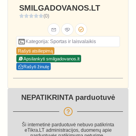
SMILGADOVANOS.LT
(0)
Kategorija: Sportas ir laisvalaikis
Rašyti atsiliepimą
Apsilankyti smilgadovanos.lt
Rašyti žinutę
NEPATIKRINTA parduotuvė
Ši internetinė parduotuvė nebuvo patikrinta
eTikra.LT administracijos, duomenų apie
parduotuvės patikimumą neturime.