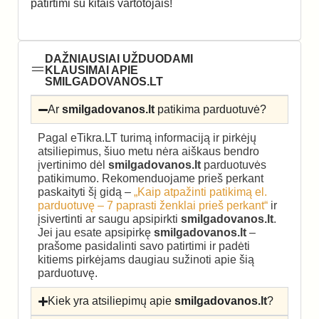
patirtimi su kitais vartotojais!
DAŽNIAUSIAI UŽDUODAMI
KLAUSIMAI APIE
SMILGADOVANOS.LT
Ar
smilgadovanos.lt
patikima parduotuvė?
Pagal eTikra.LT turimą informaciją ir pirkėjų
atsiliepimus, šiuo metu nėra aiškaus bendro
įvertinimo dėl
smilgadovanos.lt
parduotuvės
patikimumo. Rekomenduojame prieš perkant
paskaityti šį gidą –
„Kaip atpažinti patikimą el.
parduotuvę – 7 paprasti ženklai prieš perkant“
ir
įsivertinti ar saugu apsipirkti
smilgadovanos.lt
.
Jei jau esate apsipirkę
smilgadovanos.lt
–
prašome pasidalinti savo patirtimi ir padėti
kitiems pirkėjams daugiau sužinoti apie šią
parduotuvę.
Kiek yra atsiliepimų apie
smilgadovanos.lt
?