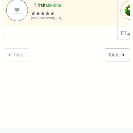
72h.lt
(viso įvertinimų – 0)
Sportas ir laisvalaikis
Spo
Atgal
Kitas