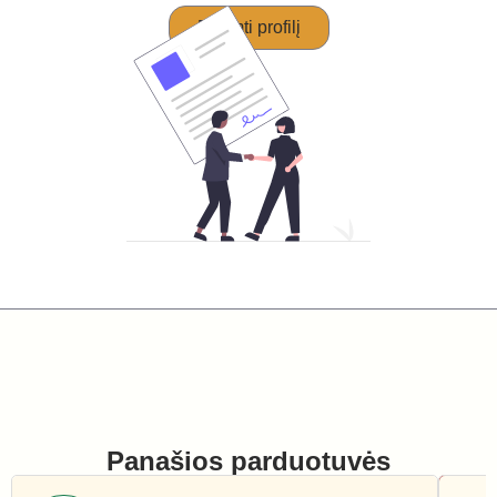
Perimti profilį
Panašios parduotuvės