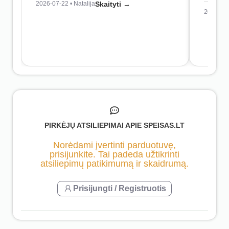
2026-07-22 • Natalija
Skaityti →
2026-07-
PIRKĖJŲ ATSILIEPIMAI APIE SPEISAS.LT
Norėdami įvertinti parduotuvę,
prisijunkite. Tai padeda užtikrinti
atsiliepimų patikimumą ir skaidrumą.
Prisijungti / Registruotis