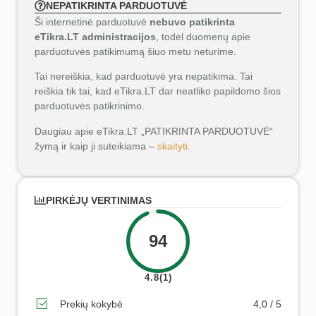
NEPATIKRINTA PARDUOTUVĖ
Ši internetinė parduotuvė
nebuvo patikrinta
eTikra.LT administracijos
, todėl duomenų apie
parduotuvės patikimumą šiuo metu neturime.
Tai nereiškia, kad parduotuvė yra nepatikima. Tai
reiškia tik tai, kad eTikra.LT dar neatliko papildomo šios
parduotuvės patikrinimo.
Daugiau apie eTikra.LT „PATIKRINTA PARDUOTUVĖ“
žymą ir kaip ji suteikiama –
skaityti
.
PIRKĖJŲ VERTINIMAS
94
4.8(1)
Prekių kokybė
4,0 / 5