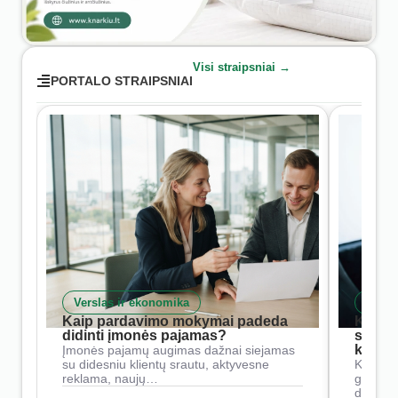
Visi straipsniai →
PORTALO STRAIPSNIAI
Verslas ir ekonomika
Skait
Kaip pardavimo mokymai padeda
Kaip 
didinti įmonės pajamas?
siste
konkur
Įmonės pajamų augimas dažnai siejamas
su didesniu klientų srautu, aktyvesne
Konkure
reklama, naujų…
geresnė
didesn