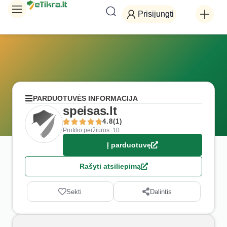
Prisijungti
PARDUOTUVĖS INFORMACIJA
speisas.lt
4.8(1)
Profilio peržiūros: 10
Į parduotuvę
Rašyti atsiliepimą
Sekti
Dalintis