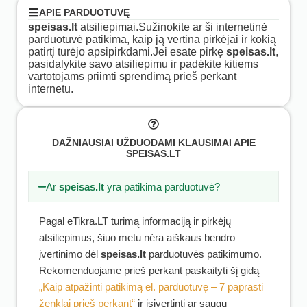
APIE PARDUOTUVĘ
speisas.lt
atsiliepimai.Sužinokite ar ši internetinė
parduotuvė patikima, kaip ją vertina pirkėjai ir kokią
patirtį turėjo apsipirkdami.Jei esate pirkę
speisas.lt
,
pasidalykite savo atsiliepimu ir padėkite kitiems
vartotojams priimti sprendimą prieš perkant
internetu.
DAŽNIAUSIAI UŽDUODAMI KLAUSIMAI APIE
SPEISAS.LT
Ar
speisas.lt
yra patikima parduotuvė?
Pagal eTikra.LT turimą informaciją ir pirkėjų
atsiliepimus, šiuo metu nėra aiškaus bendro
įvertinimo dėl
speisas.lt
parduotuvės patikimumo.
Rekomenduojame prieš perkant paskaityti šį gidą –
„Kaip atpažinti patikimą el. parduotuvę – 7 paprasti
ženklai prieš perkant“
ir įsivertinti ar saugu