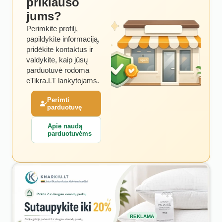
priklauso
jums?
Perimkite profilį,
papildykite informaciją,
pridėkite kontaktus ir
valdykite, kaip jūsų
parduotuvė rodoma
eTikra.LT lankytojams.
Perimti
parduotuvę
Apie naudą
parduotuvėms
REKLAMA