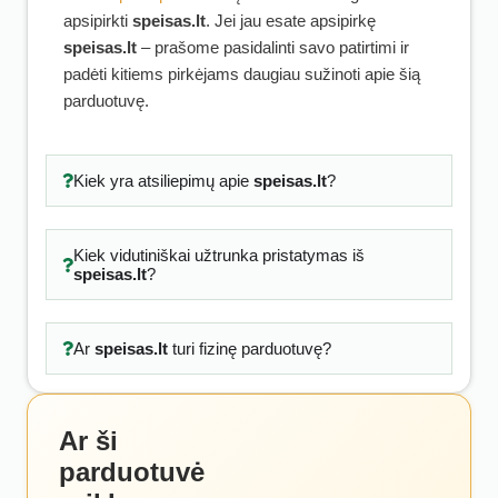
apsipirkti
speisas.lt
. Jei jau esate apsipirkę
speisas.lt
– prašome pasidalinti savo patirtimi ir
padėti kitiems pirkėjams daugiau sužinoti apie šią
parduotuvę.
Kiek yra atsiliepimų apie
speisas.lt
?
Kiek vidutiniškai užtrunka pristatymas iš
speisas.lt
?
Ar
speisas.lt
turi fizinę parduotuvę?
Ar ši
parduotuvė