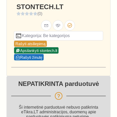
STONTECH.LT
(0)
Kategorija: Be kategorijos
Rašyti atsiliepimą
Apsilankyti stontech.lt
Rašyti žinutę
NEPATIKRINTA parduotuvė
Ši internetinė parduotuvė nebuvo patikrinta
eTikra.LT administracijos, duomenų apie
parduotuvės patikimumą neturime.