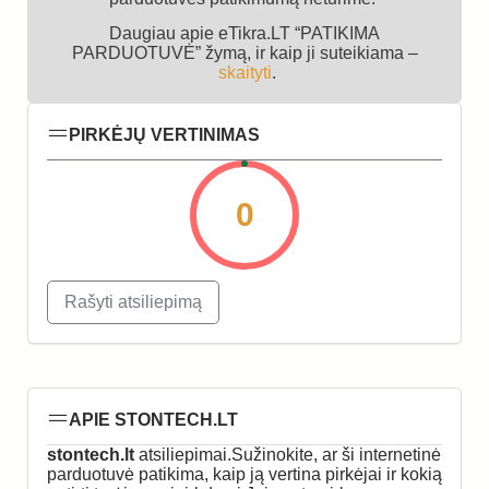
Daugiau apie eTikra.LT “PATIKIMA
PARDUOTUVĖ” žymą, ir kaip ji suteikiama –
skaityti
.
PIRKĖJŲ VERTINIMAS
0
Rašyti atsiliepimą
APIE STONTECH.LT
stontech.lt
atsiliepimai.Sužinokite, ar ši internetinė
parduotuvė patikima, kaip ją vertina pirkėjai ir kokią