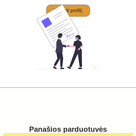
Perimti profilį
Panašios parduotuvės