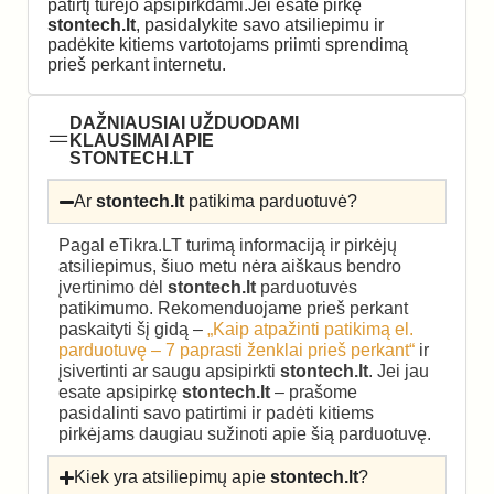
patirtį turėjo apsipirkdami.Jei esate pirkę
stontech.lt
, pasidalykite savo atsiliepimu ir
padėkite kitiems vartotojams priimti sprendimą
prieš perkant internetu.
DAŽNIAUSIAI UŽDUODAMI
KLAUSIMAI APIE
STONTECH.LT
Ar
stontech.lt
patikima parduotuvė?
Pagal eTikra.LT turimą informaciją ir pirkėjų
atsiliepimus, šiuo metu nėra aiškaus bendro
įvertinimo dėl
stontech.lt
parduotuvės
patikimumo. Rekomenduojame prieš perkant
paskaityti šį gidą –
„Kaip atpažinti patikimą el.
parduotuvę – 7 paprasti ženklai prieš perkant“
ir
įsivertinti ar saugu apsipirkti
stontech.lt
. Jei jau
esate apsipirkę
stontech.lt
– prašome
pasidalinti savo patirtimi ir padėti kitiems
pirkėjams daugiau sužinoti apie šią parduotuvę.
Kiek yra atsiliepimų apie
stontech.lt
?