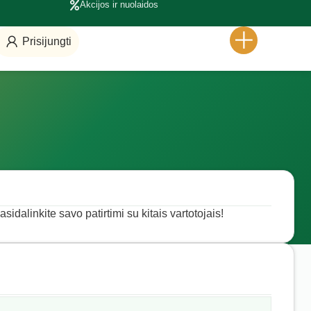
Akcijos ir nuolaidos
Prisijungti
sidalinkite savo patirtimi su kitais vartotojais!