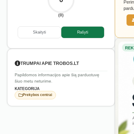
Perim
pardu
(0)
Skaityti
Rašyti
REK
TRUMPAI APIE TROBOS.LT
Papildomos informacijos apie šią parduotuvę
šiuo metu neturime.
KATEGORIJA
Prekybos centrai