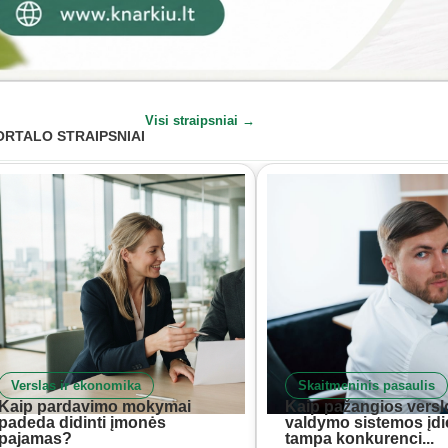
Visi straipsniai →
ORTALO STRAIPSNIAI
Verslas ir ekonomika
Skaitmeninis pasaulis
Kaip pardavimo mokymai
Kaip pažangios versl
padeda didinti įmonės
valdymo sistemos įd
pajamas?
tampa konkurenci...