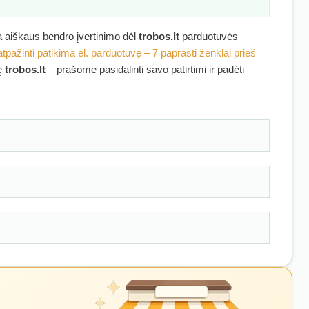
ra aiškaus bendro įvertinimo dėl
trobos.lt
parduotuvės
atpažinti patikimą el. parduotuvę – 7 paprasti ženklai prieš
kę
trobos.lt
– prašome pasidalinti savo patirtimi ir padėti