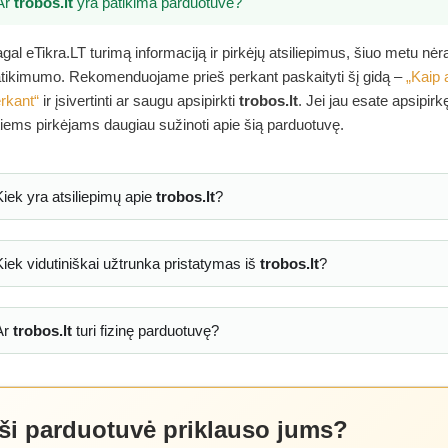
Ar
trobos.lt
yra patikima parduotuvė?
gal eTikra.LT turimą informaciją ir pirkėjų atsiliepimus, šiuo metu nė
tikimumo. Rekomenduojame prieš perkant paskaityti šį gidą –
„Kaip 
rkant“
ir įsivertinti ar saugu apsipirkti
trobos.lt
. Jei jau esate apsipir
tiems pirkėjams daugiau sužinoti apie šią parduotuvę.
Kiek yra atsiliepimų apie
trobos.lt
?
Kiek vidutiniškai užtrunka pristatymas iš
trobos.lt
?
Ar
trobos.lt
turi fizinę parduotuvę?
 ši parduotuvė priklauso jums?