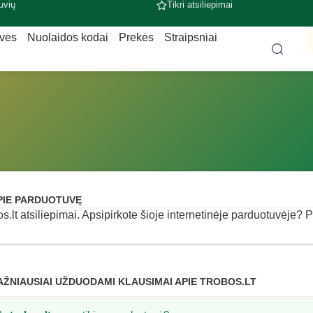
uvių
Tikri atsiliepimai
uvės
Nuolaidos kodai
Prekės
Straipsniai
PIE PARDUOTUVĘ
os.lt atsiliepimai. Apsipirkote šioje internetinėje parduotuvėje? Pa
AŽNIAUSIAI UŽDUODAMI KLAUSIMAI APIE TROBOS.LT