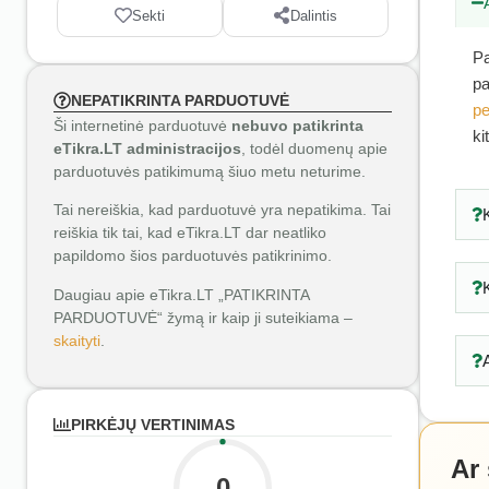
Sekti
Dalintis
Pa
pa
NEPATIKRINTA PARDUOTUVĖ
pe
Ši internetinė parduotuvė
nebuvo patikrinta
ki
eTikra.LT administracijos
, todėl duomenų apie
parduotuvės patikimumą šiuo metu neturime.
Tai nereiškia, kad parduotuvė yra nepatikima. Tai
reiškia tik tai, kad eTikra.LT dar neatliko
papildomo šios parduotuvės patikrinimo.
Daugiau apie eTikra.LT „PATIKRINTA
PARDUOTUVĖ“ žymą ir kaip ji suteikiama –
skaityti
.
PIRKĖJŲ VERTINIMAS
Ar
0