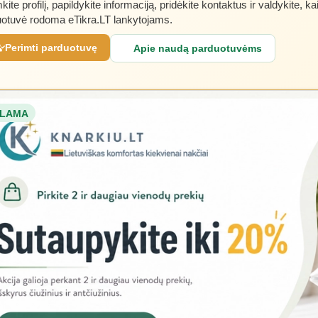
kite profilį, papildykite informaciją, pridėkite kontaktus ir valdykite, ka
otuvė rodoma eTikra.LT lankytojams.
Perimti parduotuvę
Apie naudą parduotuvėms
LAMA