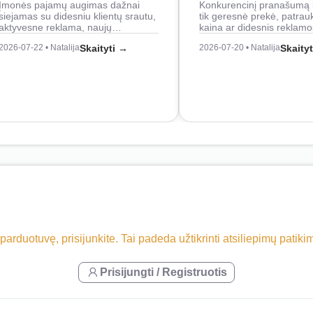
Įmonės pajamų augimas dažnai
Konkurencinį pranašumą 
siejamas su didesniu klientų srautu,
tik geresnė prekė, patrau
aktyvesne reklama, naujų…
kaina ar didesnis reklam
2026-07-22 • Natalija
Skaityti →
2026-07-20 • Natalija
Skaity
 parduotuvę, prisijunkite. Tai padeda užtikrinti atsiliepimų patik
Prisijungti / Registruotis