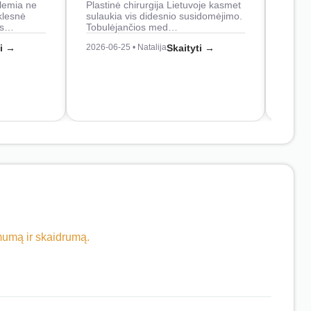
lemia ne
Plastinė chirurgija Lietuvoje kasmet
naudo
klesnė
sulaukia vis didesnio susidomėjimo.
Juos
os…
Tobulėjančios med…
2026-0
ti →
2026-06-25 • Natalija
Skaityti →
imumą ir skaidrumą.