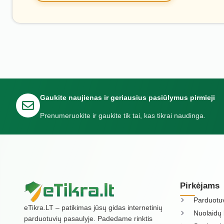
Gaukite naujienas ir geriausius pasiūlymus pirmieji
Prenumeruokite ir gaukite tik tai, kas tikrai naudinga.
Pirkėjams
Parduotu
eTikra.LT – patikimas jūsų gidas internetinių
Nuolaidų 
parduotuvių pasaulyje. Padedame rinktis