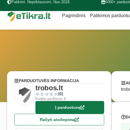
Patikimi. Nepriklausomi. Nuo 2018.
6000+ parduot
Pagrindinis
Patikimos parduot
PARDUOTUVĖS INFORMACIJA
A
trobos.lt
trob
(0)
Profilio peržiūros: 6
Į parduotuvę
D
Rašyti atsiliepimą