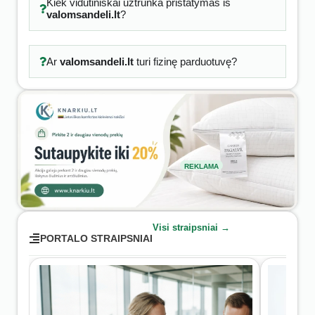
Kiek vidutiniškai užtrunka pristatymas iš
valomsandeli.lt
?
Ar
valomsandeli.lt
turi fizinę parduotuvę?
REKLAMA
Visi straipsniai →
PORTALO STRAIPSNIAI