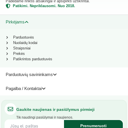
Padedame rinktis atsakingai ir apsipirkti užtikrintai.
Patikimi. Nepriklausomi. Nuo 2018.
Pirkėjams
Parduotuvės
Nuolaidų kodai
Straipsniai
Prekės
Patikrintos parduotuvės
Parduotuvių savininkams
Pagalba / Kontaktai
Gaukite naujienas ir pasiūlymus pirmieji
Tik naudingi pasiūlymai ir naujienos.
Prenumeruoti