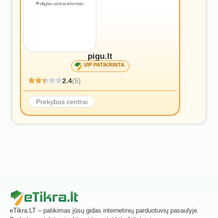
pigu.lt
VIP PATIKRINTA
2.4
(5)
Prekybos centrai
eTikra.LT – patikimas jūsų gidas internetinių parduotuvių pasaulyje.