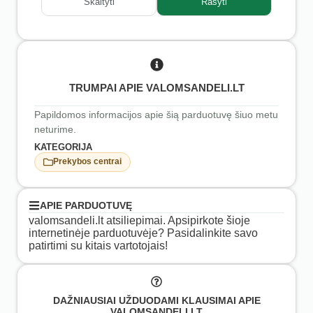
Skaityti
Rašyti
TRUMPAI APIE VALOMSANDELI.LT
Papildomos informacijos apie šią parduotuvę šiuo metu
neturime.
KATEGORIJA
Prekybos centrai
APIE PARDUOTUVĘ
valomsandeli.lt atsiliepimai. Apsipirkote šioje
internetinėje parduotuvėje? Pasidalinkite savo
patirtimi su kitais vartotojais!
DAŽNIAUSIAI UŽDUODAMI KLAUSIMAI APIE
VALOMSANDELI.LT