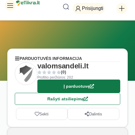
Prisijungti
PARDUOTUVĖS INFORMACIJA
valomsandeli.lt
(0)
Profilio peržiūros: 202
Į parduotuvę
Rašyti atsiliepimą
Sekti
Dalintis