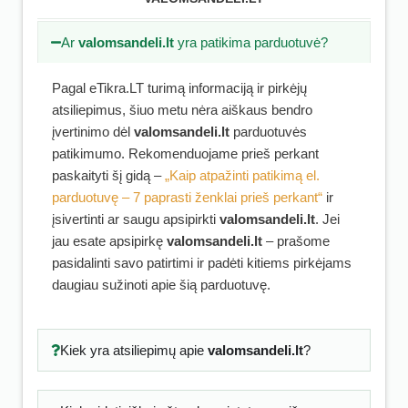
Ar
valomsandeli.lt
yra patikima parduotuvė?
Pagal eTikra.LT turimą informaciją ir pirkėjų
atsiliepimus, šiuo metu nėra aiškaus bendro
įvertinimo dėl
valomsandeli.lt
parduotuvės
patikimumo. Rekomenduojame prieš perkant
paskaityti šį gidą –
„Kaip atpažinti patikimą el.
parduotuvę – 7 paprasti ženklai prieš perkant“
ir
įsivertinti ar saugu apsipirkti
valomsandeli.lt
. Jei
jau esate apsipirkę
valomsandeli.lt
– prašome
pasidalinti savo patirtimi ir padėti kitiems pirkėjams
daugiau sužinoti apie šią parduotuvę.
Kiek yra atsiliepimų apie
valomsandeli.lt
?