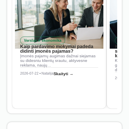
Verslas ir ekonomika
Skait
Kaip pardavimo mokymai padeda
Kaip 
didinti įmonės pajamas?
siste
konkur
Įmonės pajamų augimas dažnai siejamas
su didesniu klientų srautu, aktyvesne
Konkure
reklama, naujų…
geresnė
didesn
2026-07-22 • Natalija
Skaityti →
2026-07-