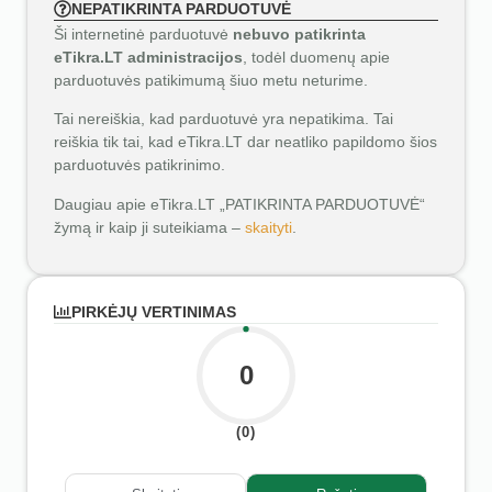
NEPATIKRINTA PARDUOTUVĖ
Ši internetinė parduotuvė
nebuvo patikrinta
eTikra.LT administracijos
, todėl duomenų apie
parduotuvės patikimumą šiuo metu neturime.
Tai nereiškia, kad parduotuvė yra nepatikima. Tai
reiškia tik tai, kad eTikra.LT dar neatliko papildomo šios
parduotuvės patikrinimo.
Daugiau apie eTikra.LT „PATIKRINTA PARDUOTUVĖ“
žymą ir kaip ji suteikiama –
skaityti
.
PIRKĖJŲ VERTINIMAS
0
(0)