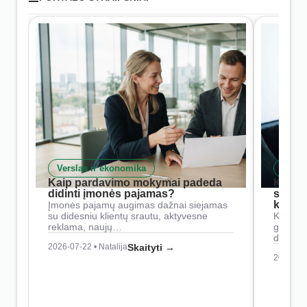
Verslas ir ekonomika
Skait
Kaip pardavimo mokymai padeda
Kaip 
didinti įmonės pajamas?
siste
konkur
Įmonės pajamų augimas dažnai siejamas
su didesniu klientų srautu, aktyvesne
Konkure
reklama, naujų…
geresnė
didesn
2026-07-22 • Natalija
Skaityti →
2026-07-