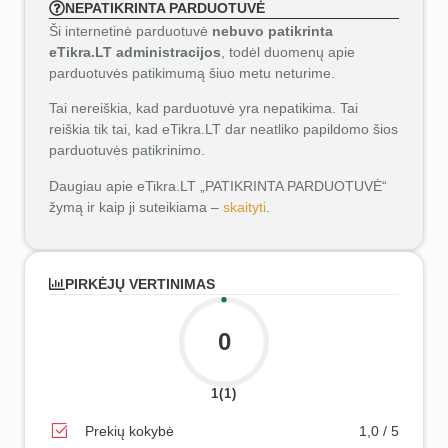
NEPATIKRINTA PARDUOTUVĖ
Ši internetinė parduotuvė
nebuvo patikrinta
eTikra.LT administracijos
, todėl duomenų apie
parduotuvės patikimumą šiuo metu neturime.
Tai nereiškia, kad parduotuvė yra nepatikima. Tai
reiškia tik tai, kad eTikra.LT dar neatliko papildomo šios
parduotuvės patikrinimo.
Daugiau apie eTikra.LT „PATIKRINTA PARDUOTUVĖ“
žymą ir kaip ji suteikiama –
skaityti
.
PIRKĖJŲ VERTINIMAS
0
1(1)
Prekių kokybė
1,0 / 5