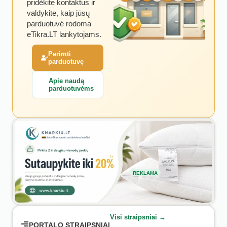
pridėkite kontaktus ir
valdykite, kaip jūsų
parduotuvė rodoma
eTikra.LT lankytojams.
Perimti
parduotuvę
Apie naudą
parduotuvėms
REKLAMA
Visi straipsniai →
PORTALO STRAIPSNIAI