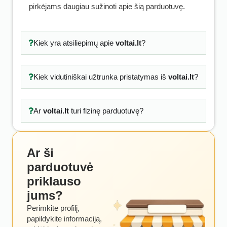
pirkėjams daugiau sužinoti apie šią parduotuvę.
Kiek yra atsiliepimų apie
voltai.lt
?
Kiek vidutiniškai užtrunka pristatymas iš
voltai.lt
?
Ar
voltai.lt
turi fizinę parduotuvę?
Ar ši
parduotuvė
priklauso
jums?
Perimkite profilį,
papildykite informaciją,