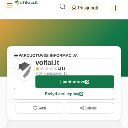
Prisijungti
PARDUOTUVĖS INFORMACIJA
voltai.lt
1(1)
Profilio peržiūros: 13
Į parduotuvę
Rašyti atsiliepimą
Sekti
Dalintis