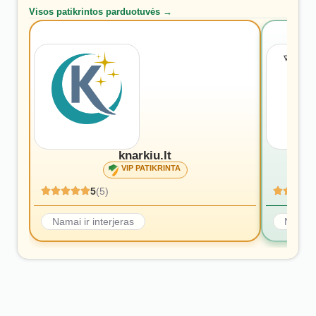
Visos patikrintos parduotuvės →
knarkiu.lt
VIP PATIKRINTA
5
(5)
Namai ir interjeras
Namai i