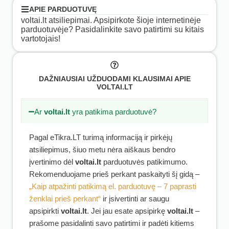
APIE PARDUOTUVĘ
voltai.lt atsiliepimai. Apsipirkote šioje internetinėje
parduotuvėje? Pasidalinkite savo patirtimi su kitais
vartotojais!
DAŽNIAUSIAI UŽDUODAMI KLAUSIMAI APIE
VOLTAI.LT
Ar
voltai.lt
yra patikima parduotuvė?
Pagal eTikra.LT turimą informaciją ir pirkėjų
atsiliepimus, šiuo metu nėra aiškaus bendro
įvertinimo dėl
voltai.lt
parduotuvės patikimumo.
Rekomenduojame prieš perkant paskaityti šį gidą –
„Kaip atpažinti patikimą el. parduotuvę – 7 paprasti
ženklai prieš perkant“
ir įsivertinti ar saugu
apsipirkti
voltai.lt
. Jei jau esate apsipirkę
voltai.lt
–
prašome pasidalinti savo patirtimi ir padėti kitiems