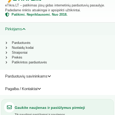
eTikra.LT – patikimas jūsų gidas internetinių parduotuvių pasaulyje.
Padedame rinktis atsakingai ir apsipirkti užtikrintai.
Patikimi. Nepriklausomi. Nuo 2018.
Pirkėjams
Parduotuvės
Nuolaidų kodai
Straipsniai
Prekės
Patikrintos parduotuvės
Parduotuvių savininkams
Pagalba / Kontaktai
Gaukite naujienas ir pasiūlymus pirmieji
Tik naudingi pasiūlymai ir naujienos.