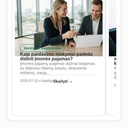
Verslas ir ekonomika
Skait
Kaip pardavimo mokymai padeda
Kaip 
didinti įmonės pajamas?
siste
konkur
Įmonės pajamų augimas dažnai siejamas
su didesniu klientų srautu, aktyvesne
Konkure
reklama, naujų…
geresnė
didesn
2026-07-22 • Natalija
Skaityti →
2026-07-