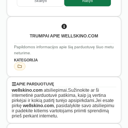
Skaityti
Rašyti
TRUMPAI APIE WELLSKINO.COM
Papildomos informacijos apie šią parduotuvę šiuo metu
neturime.
KATEGORIJA
APIE PARDUOTUVĘ
wellskino.com
atsiliepimai.Sužinokite ar ši
internetinė parduotuvė patikima, kaip ją vertina
pirkėjai ir kokią patirtį turėjo apsipirkdami.Jei esate
pirkę
wellskino.com
, pasidalykite savo atsiliepimu
ir padėkite kitiems vartotojams priimti sprendimą
prieš perkant internetu.