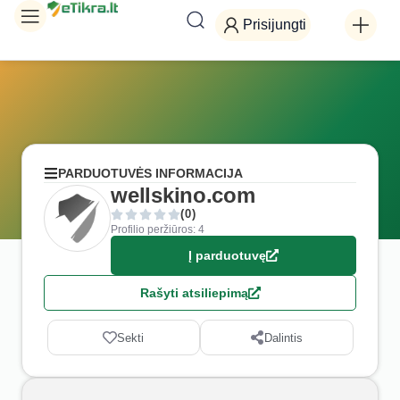
Prisijungti
PARDUOTUVĖS INFORMACIJA
wellskino.com
(0)
Profilio peržiūros: 4
Į parduotuvę
Rašyti atsiliepimą
Sekti
Dalintis