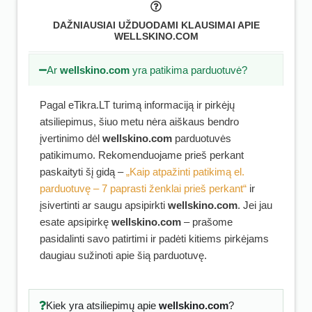
DAŽNIAUSIAI UŽDUODAMI KLAUSIMAI APIE
WELLSKINO.COM
Ar
wellskino.com
yra patikima parduotuvė?
Pagal eTikra.LT turimą informaciją ir pirkėjų
atsiliepimus, šiuo metu nėra aiškaus bendro
įvertinimo dėl
wellskino.com
parduotuvės
patikimumo. Rekomenduojame prieš perkant
paskaityti šį gidą –
„Kaip atpažinti patikimą el.
parduotuvę – 7 paprasti ženklai prieš perkant“
ir
įsivertinti ar saugu apsipirkti
wellskino.com
. Jei jau
esate apsipirkę
wellskino.com
– prašome
pasidalinti savo patirtimi ir padėti kitiems pirkėjams
daugiau sužinoti apie šią parduotuvę.
Kiek yra atsiliepimų apie
wellskino.com
?