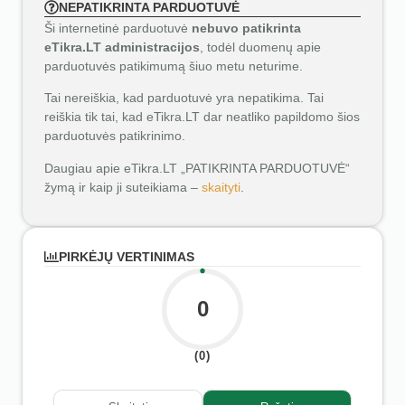
NEPATIKRINTA PARDUOTUVĖ
Ši internetinė parduotuvė
nebuvo patikrinta
eTikra.LT administracijos
, todėl duomenų apie
parduotuvės patikimumą šiuo metu neturime.
Tai nereiškia, kad parduotuvė yra nepatikima. Tai
reiškia tik tai, kad eTikra.LT dar neatliko papildomo šios
parduotuvės patikrinimo.
Daugiau apie eTikra.LT „PATIKRINTA PARDUOTUVĖ“
žymą ir kaip ji suteikiama –
skaityti
.
PIRKĖJŲ VERTINIMAS
0
(0)