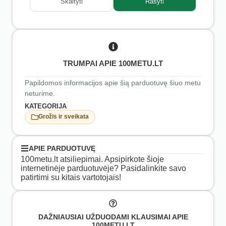
Skaityti
Rašyti
TRUMPAI APIE 100METU.LT
Papildomos informacijos apie šią parduotuvę šiuo metu
neturime.
KATEGORIJA
Grožis ir sveikata
APIE PARDUOTUVĘ
100metu.lt atsiliepimai. Apsipirkote šioje
internetinėje parduotuvėje? Pasidalinkite savo
patirtimi su kitais vartotojais!
DAŽNIAUSIAI UŽDUODAMI KLAUSIMAI APIE
100METU.LT