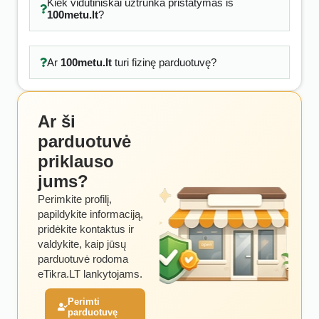
Kiek vidutiniškai užtrunka pristatymas iš
100metu.lt
?
Ar
100metu.lt
turi fizinę parduotuvę?
Ar ši
parduotuvė
priklauso
jums?
Perimkite profilį,
papildykite informaciją,
pridėkite kontaktus ir
valdykite, kaip jūsų
parduotuvė rodoma
eTikra.LT lankytojams.
Perimti
parduotuvę