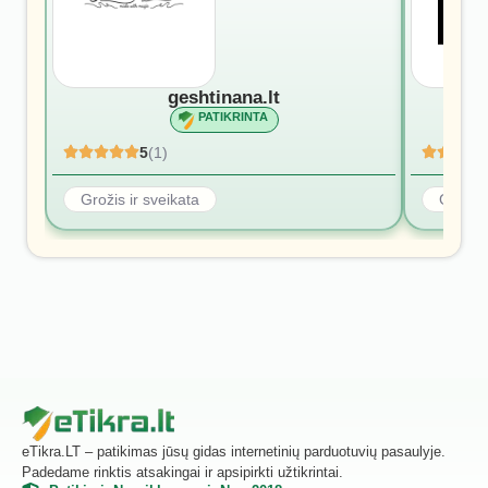
geshtinana.lt
PATIKRINTA
5
(1)
Grožis ir sveikata
Grožis 
eTikra.LT – patikimas jūsų gidas internetinių parduotuvių pasaulyje.
Padedame rinktis atsakingai ir apsipirkti užtikrintai.