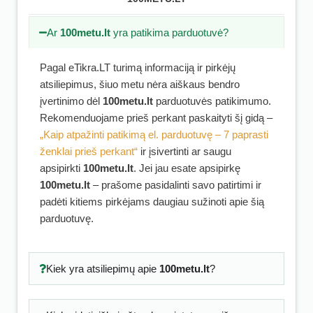
Ar
100metu.lt
yra patikima parduotuvė?
Pagal eTikra.LT turimą informaciją ir pirkėjų
atsiliepimus, šiuo metu nėra aiškaus bendro
įvertinimo dėl
100metu.lt
parduotuvės patikimumo.
Rekomenduojame prieš perkant paskaityti šį gidą –
„Kaip atpažinti patikimą el. parduotuvę – 7 paprasti
ženklai prieš perkant“
ir įsivertinti ar saugu
apsipirkti
100metu.lt
. Jei jau esate apsipirkę
100metu.lt
– prašome pasidalinti savo patirtimi ir
padėti kitiems pirkėjams daugiau sužinoti apie šią
parduotuvę.
Kiek yra atsiliepimų apie
100metu.lt
?