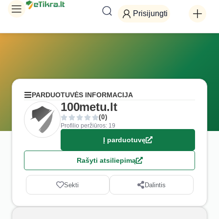
Prisijungti
PARDUOTUVĖS INFORMACIJA
100metu.lt
(0)
Profilio peržiūros: 19
Į parduotuvę
Rašyti atsiliepimą
Sekti
Dalintis