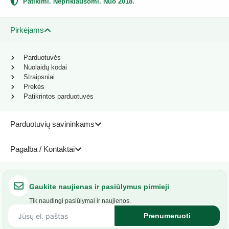
Patikimi. Nepriklausomi. Nuo 2018.
Pirkėjams
Parduotuvės
Nuolaidų kodai
Straipsniai
Prekės
Patikrintos parduotuvės
Parduotuvių savininkams
Pagalba / Kontaktai
Gaukite naujienas ir pasiūlymus pirmieji
Tik naudingi pasiūlymai ir naujienos.
Prenumeruoti