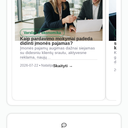
Verslas ir ekonomika
Skait
Kaip pardavimo mokymai padeda
Kaip 
didinti įmonės pajamas?
siste
konkur
Įmonės pajamų augimas dažnai siejamas
su didesniu klientų srautu, aktyvesne
Konkure
reklama, naujų…
geresnė
didesn
2026-07-22 • Natalija
Skaityti →
2026-07-