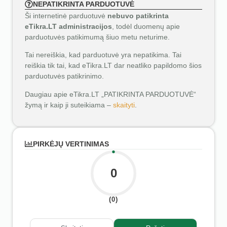
NEPATIKRINTA PARDUOTUVĖ
Ši internetinė parduotuvė
nebuvo patikrinta
eTikra.LT administracijos
, todėl duomenų apie
parduotuvės patikimumą šiuo metu neturime.
Tai nereiškia, kad parduotuvė yra nepatikima. Tai
reiškia tik tai, kad eTikra.LT dar neatliko papildomo šios
parduotuvės patikrinimo.
Daugiau apie eTikra.LT „PATIKRINTA PARDUOTUVĖ“
žymą ir kaip ji suteikiama –
skaityti
.
PIRKĖJŲ VERTINIMAS
0
(0)