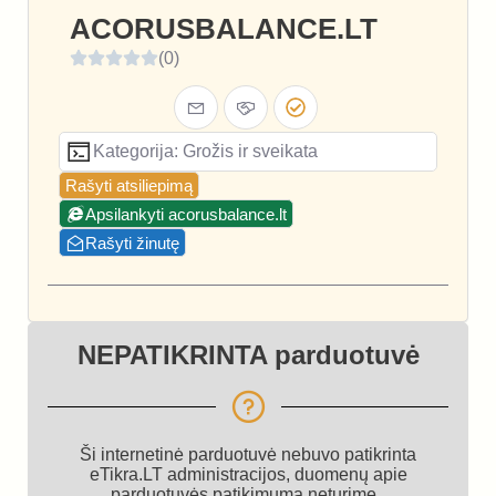
ACORUSBALANCE.LT
(0)
Kategorija: Grožis ir sveikata
Rašyti atsiliepimą
Apsilankyti acorusbalance.lt
Rašyti žinutę
NEPATIKRINTA parduotuvė
Ši internetinė parduotuvė nebuvo patikrinta
eTikra.LT administracijos, duomenų apie
parduotuvės patikimumą neturime.