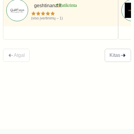
geshtinana.lt
(viso įvertinimų – 1)
Grožis ir sveikata
Gro
Atgal
Kitas