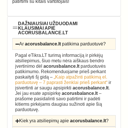
patirtimi su kitais vartotojais!
DAŽNIAUSIAI UŽDUODAMI
KLAUSIMAI APIE
ACORUSBALANCE.LT
Ar
acorusbalance.lt
patikima parduotuvė?
Pagal eTikra.LT turimą informaciją ir pirkėjų
atsiliepimus, šiuo metu nėra aiškaus bendro
įvertinimo dėl
acorusbalance.lt
parduotuvės
patikimumo. Rekomenduojame prieš perkant
paskaityti šį gidą –
„Kaip atpažinti patikimą el.
parduotuvę – 7 paprasti ženklai prieš perkant“
ir
įsivertinti ar saugu apsipirkti
acorusbalance.lt
.
Jei jau esate apsipirkę
acorusbalance.lt
–
prašome pasidalinti savo patirtimi ir padėti
kitiems pirkėjams daugiau sužinoti apie šią
parduotuvę.
Kiek yra atsiliepimų apie
acorusbalance.lt
?