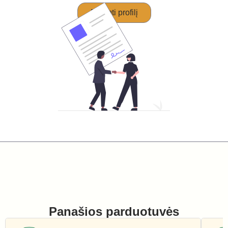
Perimti profilį
Panašios parduotuvės