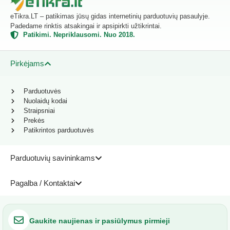
eTikra.LT – patikimas jūsų gidas internetinių parduotuvių pasaulyje.
Padedame rinktis atsakingai ir apsipirkti užtikrintai.
Patikimi. Nepriklausomi. Nuo 2018.
Pirkėjams
Parduotuvės
Nuolaidų kodai
Straipsniai
Prekės
Patikrintos parduotuvės
Parduotuvių savininkams
Pagalba / Kontaktai
Gaukite naujienas ir pasiūlymus pirmieji