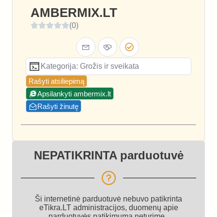
AMBERMIX.LT
(0)
Kategorija: Grožis ir sveikata
Rašyti atsiliepimą
Apsilankyti ambermix.lt
Rašyti žinutę
NEPATIKRINTA parduotuvė
Ši internetinė parduotuvė nebuvo patikrinta
eTikra.LT administracijos, duomenų apie
parduotuvės patikimumą neturime.