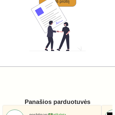
Perimti profilį
Panašios parduotuvės
geshtinana.lt