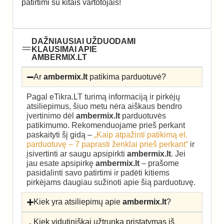
patirtimi su kitais vartotojais!
DAŽNIAUSIAI UŽDUODAMI
KLAUSIMAI APIE
AMBERMIX.LT
Ar
ambermix.lt
patikima parduotuvė?
Pagal eTikra.LT turimą informaciją ir pirkėjų
atsiliepimus, šiuo metu nėra aiškaus bendro
įvertinimo dėl
ambermix.lt
parduotuvės
patikimumo. Rekomenduojame prieš perkant
paskaityti šį gidą –
„Kaip atpažinti patikimą el.
parduotuvę – 7 paprasti ženklai prieš perkant“
ir
įsivertinti ar saugu apsipirkti
ambermix.lt
. Jei
jau esate apsipirkę
ambermix.lt
– prašome
pasidalinti savo patirtimi ir padėti kitiems
pirkėjams daugiau sužinoti apie šią parduotuvę.
Kiek yra atsiliepimų apie
ambermix.lt
?
Kiek vidutiniškai užtrunka pristatymas iš