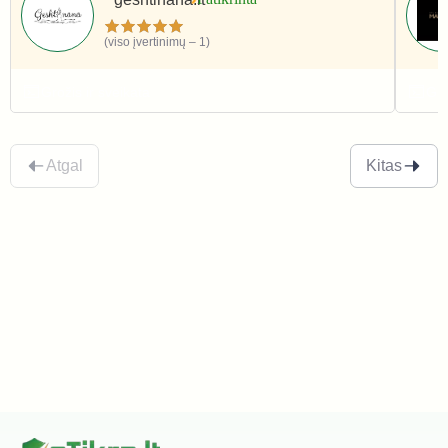
(viso įvertinimų – 1)
Grožis ir sveikata
Gro
Atgal
Kitas