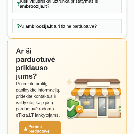
Kiek vidutiniškai užtrunka pristatymas iš
ambroozija.lt
?
Ar
ambroozija.lt
turi fizinę parduotuvę?
Ar ši
parduotuvė
priklauso
jums?
Perimkite profilį,
papildykite informaciją,
pridėkite kontaktus ir
valdykite, kaip jūsų
parduotuvė rodoma
eTikra.LT lankytojams.
Perimti
parduotuvę