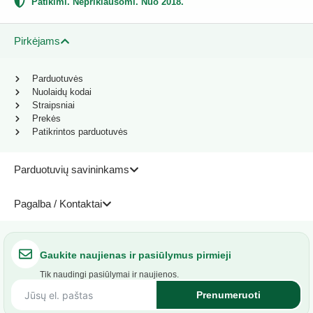
Patikimi. Nepriklausomi. Nuo 2018.
Pirkėjams
Parduotuvės
Nuolaidų kodai
Straipsniai
Prekės
Patikrintos parduotuvės
Parduotuvių savininkams
Pagalba / Kontaktai
Gaukite naujienas ir pasiūlymus pirmieji
Tik naudingi pasiūlymai ir naujienos.
Prenumeruoti