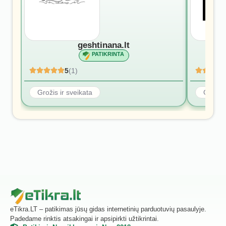
geshtinana.lt
PATIKRINTA
5
(1)
Grožis ir sveikata
Grožis 
eTikra.LT – patikimas jūsų gidas internetinių parduotuvių pasaulyje.
Padedame rinktis atsakingai ir apsipirkti užtikrintai.