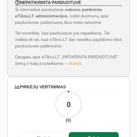
NEPATIKRINTA PARDUOTUVĖ
Ši internetinė parduotuvė
nebuvo patikrinta
eTikra.LT administracijos
, todėl duomenų apie
parduotuvės patikimumą šiuo metu neturime.
Tai nereiškia, kad parduotuvė yra nepatikima. Tai
reiškia tik tai, kad eTikra.LT dar neatliko papildomo šios
parduotuvės patikrinimo.
Daugiau apie eTikra.LT „PATIKRINTA PARDUOTUVĖ“
žymą ir kaip ji suteikiama –
skaityti
.
PIRKĖJŲ VERTINIMAS
0
(0)