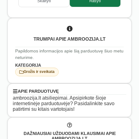
Skaityti
Rašyti
TRUMPAI APIE AMBROOZIJA.LT
Papildomos informacijos apie šią parduotuvę šiuo metu
neturime.
KATEGORIJA
Grožis ir sveikata
APIE PARDUOTUVĘ
ambroozija.lt atsiliepimai. Apsipirkote šioje
internetinėje parduotuvėje? Pasidalinkite savo
patirtimi su kitais vartotojais!
DAŽNIAUSIAI UŽDUODAMI KLAUSIMAI APIE
AMBROOZIJA.LT