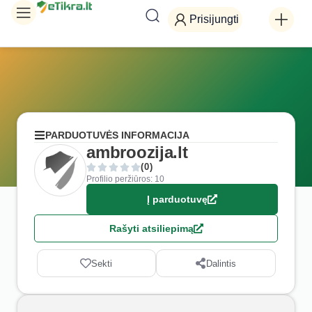
Prisijungti
PARDUOTUVĖS INFORMACIJA
ambroozija.lt
(0)
Profilio peržiūros: 10
Į parduotuvę
Rašyti atsiliepimą
Sekti
Dalintis