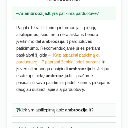
Ar
ambroozija.lt
yra patikima parduotuvė?
Pagal eTikra.LT turimą informaciją ir pirkėjų
atsiliepimus, šiuo metu nėra aiškaus bendro
įvertinimo dėl
ambroozija.lt
parduotuvės
patikimumo. Rekomenduojame prieš perkant
paskaityti šį gidą –
„Kaip atpažinti patikimą el.
parduotuvę – 7 paprasti ženklai prieš perkant“
ir
įsivertinti ar saugu apsipirkti
ambroozija.lt
. Jei jau
esate apsipirkę
ambroozija.lt
– prašome
pasidalinti savo patirtimi ir padėti kitiems pirkėjams
daugiau sužinoti apie šią parduotuvę.
Kiek yra atsiliepimų apie
ambroozija.lt
?