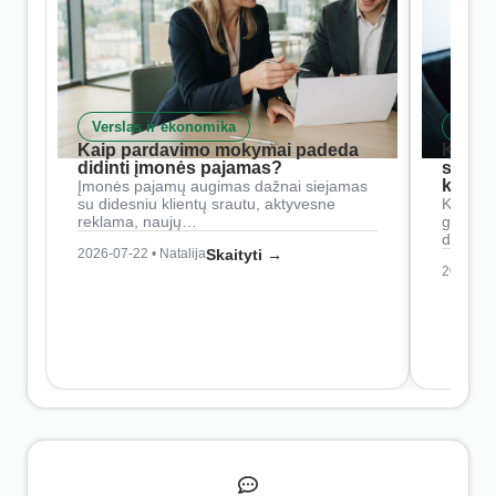
Verslas ir ekonomika
Skait
Kaip pardavimo mokymai padeda
Kaip 
didinti įmonės pajamas?
siste
konkur
Įmonės pajamų augimas dažnai siejamas
su didesniu klientų srautu, aktyvesne
Konkure
reklama, naujų…
geresnė
didesn
2026-07-22 • Natalija
Skaityti →
2026-07-