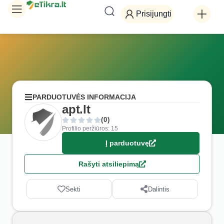
Prisijungti
PARDUOTUVĖS INFORMACIJA
apt.lt
(0)
Profilio peržiūros: 15
Į parduotuvę
Rašyti atsiliepimą
Sekti
Dalintis