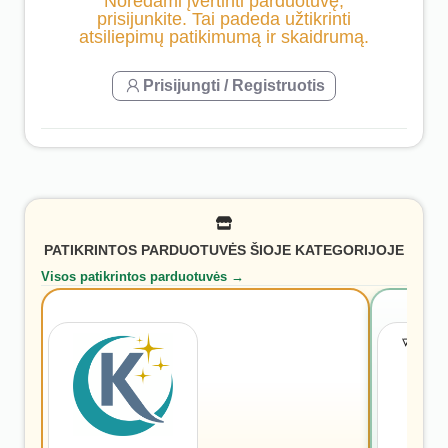
Norėdami įvertinti parduotuvę,
prisijunkite. Tai padeda užtikrinti
atsiliepimų patikimumą ir skaidrumą.
Prisijungti / Registruotis
PATIKRINTOS PARDUOTUVĖS ŠIOJE KATEGORIJOJE
Visos patikrintos parduotuvės →