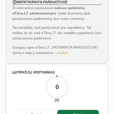
NEPATIKRINTA PARDUOTUVĖ
Ši internetinė parduotuvė
nebuvo patikrinta
eTikra.LT administracijos
, todėl duomenų apie
parduotuvės patikimumą šiuo metu neturime.
Tai nereiškia, kad parduotuvė yra nepatikima. Tai
reiškia tik tai, kad eTikra.LT dar neatliko papildomo šios
parduotuvės patikrinimo.
Daugiau apie eTikra.LT „PATIKRINTA PARDUOTUVĖ“
žymą ir kaip ji suteikiama –
skaityti
.
PIRKĖJŲ VERTINIMAS
0
(0)