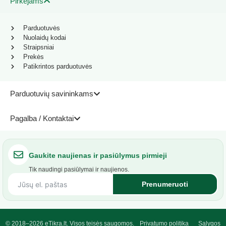
Pirkėjams
Parduotuvės
Nuolaidų kodai
Straipsniai
Prekės
Patikrintos parduotuvės
Parduotuvių savininkams
Pagalba / Kontaktai
Gaukite naujienas ir pasiūlymus pirmieji
Tik naudingi pasiūlymai ir naujienos.
Prenumeruoti
© 2018–2026 eTikra.lt. Visos teisės saugomos.
Privatumo politika
Sąlygos