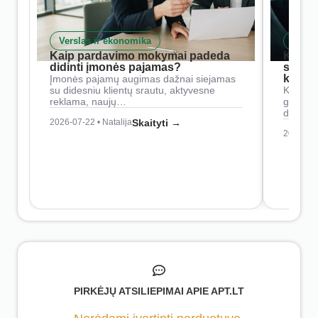
Verslas ir ekonomika
Skait
Kaip pardavimo mokymai padeda
Kaip 
didinti įmonės pajamas?
siste
konkur
Įmonės pajamų augimas dažnai siejamas
su didesniu klientų srautu, aktyvesne
Konkure
reklama, naujų…
geresnė
didesn
2026-07-22 • Natalija
Skaityti →
2026-07-
PIRKĖJŲ ATSILIEPIMAI APIE APT.LT