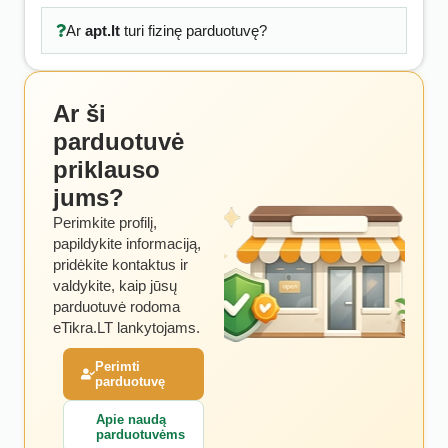
Ar
apt.lt
turi fizinę parduotuvę?
Ar ši
parduotuvė
priklauso
jums?
Perimkite profilį,
papildykite informaciją,
pridėkite kontaktus ir
valdykite, kaip jūsų
parduotuvė rodoma
eTikra.LT lankytojams.
Perimti
parduotuvę
Apie naudą
parduotuvėms