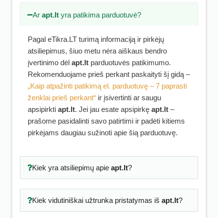
Ar
apt.lt
yra patikima parduotuvė?
Pagal eTikra.LT turimą informaciją ir pirkėjų
atsiliepimus, šiuo metu nėra aiškaus bendro
įvertinimo dėl
apt.lt
parduotuvės patikimumo.
Rekomenduojame prieš perkant paskaityti šį gidą –
„Kaip atpažinti patikimą el. parduotuvę – 7 paprasti
ženklai prieš perkant“
ir įsivertinti ar saugu
apsipirkti
apt.lt
. Jei jau esate apsipirkę
apt.lt
–
prašome pasidalinti savo patirtimi ir padėti kitiems
pirkėjams daugiau sužinoti apie šią parduotuvę.
Kiek yra atsiliepimų apie
apt.lt
?
Kiek vidutiniškai užtrunka pristatymas iš
apt.lt
?