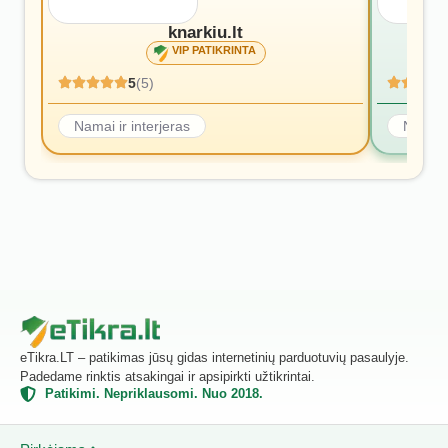
knarkiu.lt
VIP PATIKRINTA
5
(5)
Namai ir interjeras
Namai i
eTikra.LT – patikimas jūsų gidas internetinių parduotuvių pasaulyje.
Padedame rinktis atsakingai ir apsipirkti užtikrintai.
Patikimi. Nepriklausomi. Nuo 2018.