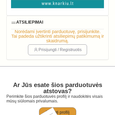
ATSILIEPIMAI
Norėdami įvertinti parduotuvę, prisijunkite.
Tai padeda užtikrinti atsiliepimų patikimumą ir
skaidrumą.
Prisijungti / Registruotis
Ar Jūs esate šios parduotuvės
atstovas?
Perimkite šios parduotuvės profilį ir naudokitės visais
mūsų siūlomais privalumais.
Perimti profilį