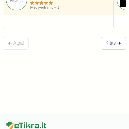
(viso įvertinimų – 1)
Grožis ir sveikata
Gro
Atgal
Kitas