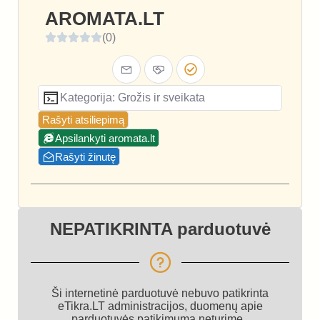
AROMATA.LT
(0)
Kategorija: Grožis ir sveikata
Rašyti atsiliepimą
Apsilankyti aromata.lt
Rašyti žinutę
NEPATIKRINTA parduotuvė
Ši internetinė parduotuvė nebuvo patikrinta
eTikra.LT administracijos, duomenų apie
parduotuvės patikimumą neturime.