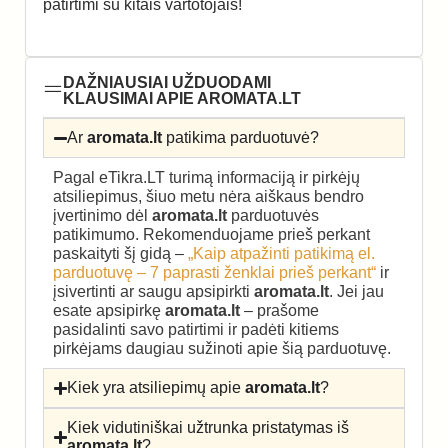
patirtimi su kitais vartotojais!
DAŽNIAUSIAI UŽDUODAMI
KLAUSIMAI APIE AROMATA.LT
Ar
aromata.lt
patikima parduotuvė?
Pagal eTikra.LT turimą informaciją ir pirkėjų
atsiliepimus, šiuo metu nėra aiškaus bendro
įvertinimo dėl
aromata.lt
parduotuvės
patikimumo. Rekomenduojame prieš perkant
paskaityti šį gidą –
„Kaip atpažinti patikimą el.
parduotuvę – 7 paprasti ženklai prieš perkant“
ir
įsivertinti ar saugu apsipirkti
aromata.lt
. Jei jau
esate apsipirkę
aromata.lt
– prašome
pasidalinti savo patirtimi ir padėti kitiems
pirkėjams daugiau sužinoti apie šią parduotuvę.
Kiek yra atsiliepimų apie
aromata.lt
?
Kiek vidutiniškai užtrunka pristatymas iš
aromata.lt
?