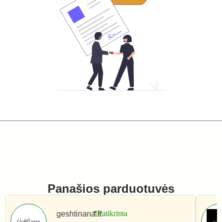
Panašios parduotuvės
geshtinana.lt