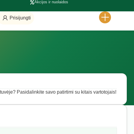
Akcijos ir nuolaidos
Prisijungti
vėje? Pasidalinkite savo patirtimi su kitais vartotojais!