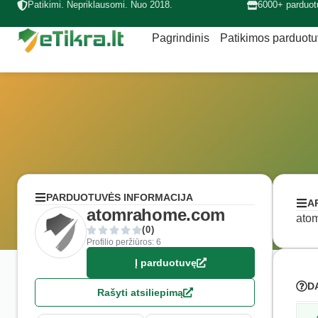
Patikimi. Nepriklausomi. Nuo 2018.
6000+ parduot
Pagrindinis
Patikimos parduot
PARDUOTUVĖS INFORMACIJA
A
atomrahome.com
atom
(0)
Profilio peržiūros: 6
Į parduotuvę
D
Rašyti atsiliepimą