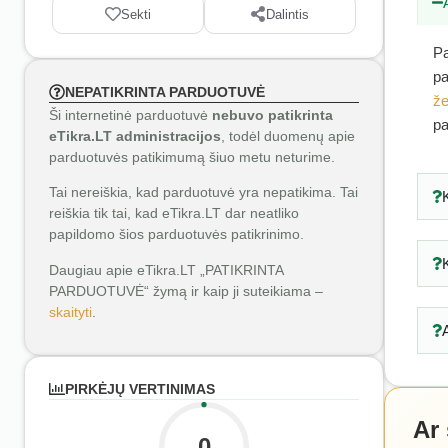
Sekti
Dalintis
Pa
pa
NEPATIKRINTA PARDUOTUVĖ
že
Ši internetinė parduotuvė
nebuvo patikrinta
pa
eTikra.LT administracijos
, todėl duomenų apie
parduotuvės patikimumą šiuo metu neturime.
Tai nereiškia, kad parduotuvė yra nepatikima. Tai
reiškia tik tai, kad eTikra.LT dar neatliko
papildomo šios parduotuvės patikrinimo.
Daugiau apie eTikra.LT „PATIKRINTA
PARDUOTUVĖ“ žymą ir kaip ji suteikiama –
skaityti
.
PIRKĖJŲ VERTINIMAS
Ar
0