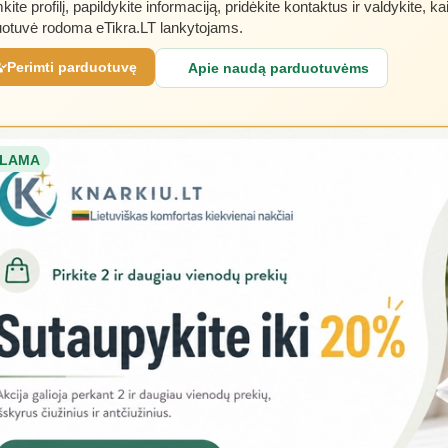
kite profilį, papildykite informaciją, pridėkite kontaktus ir valdykite, ka
otuvė rodoma eTikra.LT lankytojams.
Perimti parduotuvę
Apie naudą parduotuvėms
LAMA