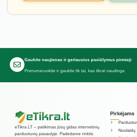
Gaukite naujienas ir geriausius pasiūlymus pirmieji
Prenumeruokite ir gaukite tik tai, kas tikrai naudinga.
Pirkėjams
Parduotu
eTikra.LT – patikimas jūsų gidas internetinių
Nuolaidų 
parduotuvių pasaulyje. Padedame rinktis