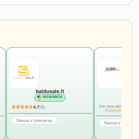
baldusale.lt
alsod
PATIKRINTA
PATI
Dar nėra atsiliepimų.
4.7
(9)
Rašyti pirmąjį.
Namai ir interjeras
Namai ir interjera