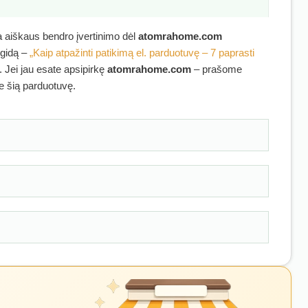
ra aiškaus bendro įvertinimo dėl
atomrahome.com
 gidą –
„Kaip atpažinti patikimą el. parduotuvę – 7 paprasti
. Jei jau esate apsipirkę
atomrahome.com
– prašome
ie šią parduotuvę.