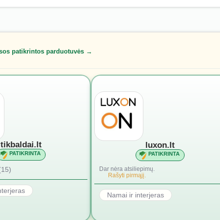
sos patikrintos parduotuvės →
tikbaldai.lt
luxon.lt
PATIKRINTA
PATIKRINTA
(15)
Dar nėra atsiliepimų.
Rašyti pirmąjį.
nterjeras
Namai ir interjeras