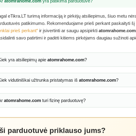
Ar
atomrahome.com
yra patikima parduotuvė?
gal eTikra.LT turimą informaciją ir pirkėjų atsiliepimus, šiuo metu nė
rduotuvės patikimumo. Rekomenduojame prieš perkant paskaityti šį
nklai prieš perkant“
ir įsivertinti ar saugu apsipirkti
atomrahome.com
sidalinti savo patirtimi ir padėti kitiems pirkėjams daugiau sužinoti ap
Kiek yra atsiliepimų apie
atomrahome.com
?
Kiek vidutiniškai užtrunka pristatymas iš
atomrahome.com
?
Ar
atomrahome.com
turi fizinę parduotuvę?
 ši parduotuvė priklauso jums?