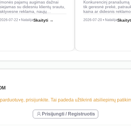
Įmonės pajamų augimas dažnai
Konkurencinį pranašumą 
siejamas su didesniu klientų srautu,
tik geresnė prekė, patrau
aktyvesne reklama, naujų…
kaina ar didesnis reklam
2026-07-22 • Natalija
Skaityti →
2026-07-20 • Natalija
Skaity
OM
 parduotuvę, prisijunkite. Tai padeda užtikrinti atsiliepimų patik
Prisijungti / Registruotis