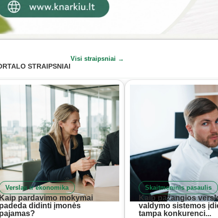
Visi straipsniai →
ORTALO STRAIPSNIAI
Verslas ir ekonomika
Skaitmeninis pasaulis
Kaip pardavimo mokymai
Kaip pažangios versl
padeda didinti įmonės
valdymo sistemos įd
pajamas?
tampa konkurenci...