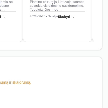
lemia ne
Plastinė chirurgija Lietuvoje kasmet
naudo
klesnė
sulaukia vis didesnio susidomėjimo.
Juos
os…
Tobulėjančios med…
2026-0
ti →
2026-06-25 • Natalija
Skaityti →
imumą ir skaidrumą.