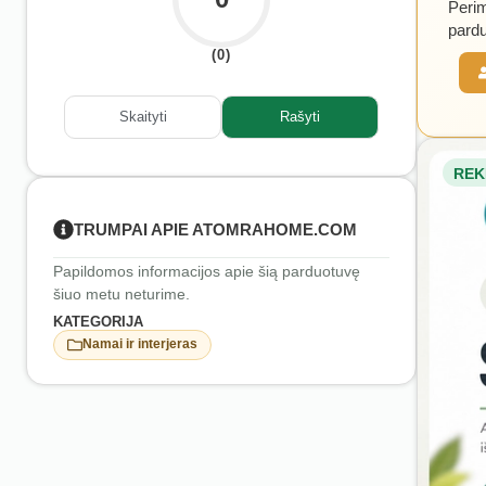
Perim
pardu
(0)
Skaityti
Rašyti
REK
TRUMPAI APIE ATOMRAHOME.COM
Papildomos informacijos apie šią parduotuvę
šiuo metu neturime.
KATEGORIJA
Namai ir interjeras