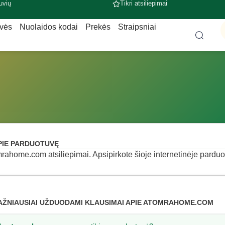
uvių
Tikri atsiliepimai
uvės
Nuolaidos kodai
Prekės
Straipsniai
PIE PARDUOTUVĘ
rahome.com atsiliepimai. Apsipirkote šioje internetinėje parduotu
AŽNIAUSIAI UŽDUODAMI KLAUSIMAI APIE ATOMRAHOME.COM