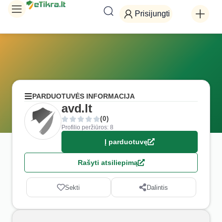
Prisijungti
PARDUOTUVĖS INFORMACIJA
avd.lt
(0)
Profilio peržiūros: 8
Į parduotuvę
Rašyti atsiliepimą
Sekti
Dalintis