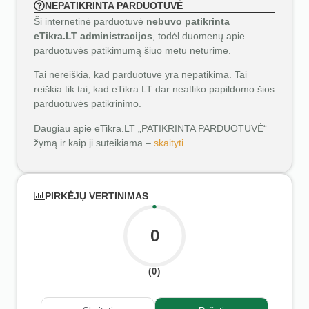
NEPATIKRINTA PARDUOTUVĖ
Ši internetinė parduotuvė
nebuvo patikrinta
eTikra.LT administracijos
, todėl duomenų apie
parduotuvės patikimumą šiuo metu neturime.
Tai nereiškia, kad parduotuvė yra nepatikima. Tai
reiškia tik tai, kad eTikra.LT dar neatliko papildomo šios
parduotuvės patikrinimo.
Daugiau apie eTikra.LT „PATIKRINTA PARDUOTUVĖ“
žymą ir kaip ji suteikiama –
skaityti
.
PIRKĖJŲ VERTINIMAS
0
(0)