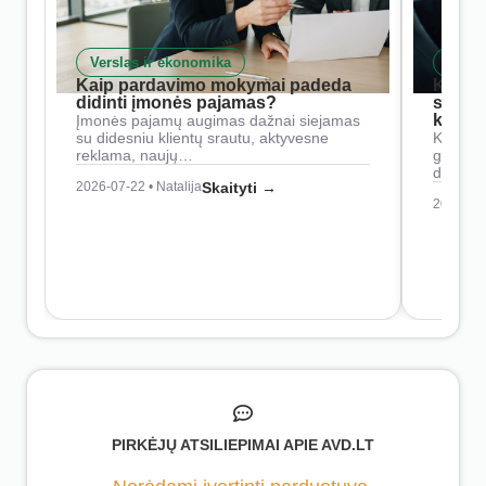
Verslas ir ekonomika
Skait
Kaip pardavimo mokymai padeda
Kaip 
didinti įmonės pajamas?
siste
konkur
Įmonės pajamų augimas dažnai siejamas
su didesniu klientų srautu, aktyvesne
Konkure
reklama, naujų…
geresnė
didesn
2026-07-22 • Natalija
Skaityti →
2026-07-
PIRKĖJŲ ATSILIEPIMAI APIE AVD.LT