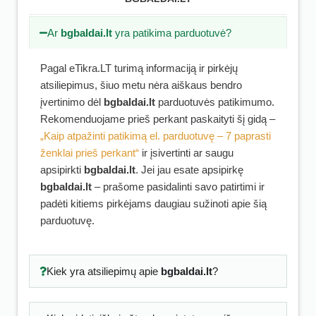
Ar
bgbaldai.lt
yra patikima parduotuvė?
Pagal eTikra.LT turimą informaciją ir pirkėjų
atsiliepimus, šiuo metu nėra aiškaus bendro
įvertinimo dėl
bgbaldai.lt
parduotuvės patikimumo.
Rekomenduojame prieš perkant paskaityti šį gidą –
„Kaip atpažinti patikimą el. parduotuvę – 7 paprasti
ženklai prieš perkant“
ir įsivertinti ar saugu
apsipirkti
bgbaldai.lt
. Jei jau esate apsipirkę
bgbaldai.lt
– prašome pasidalinti savo patirtimi ir
padėti kitiems pirkėjams daugiau sužinoti apie šią
parduotuvę.
Kiek yra atsiliepimų apie
bgbaldai.lt
?