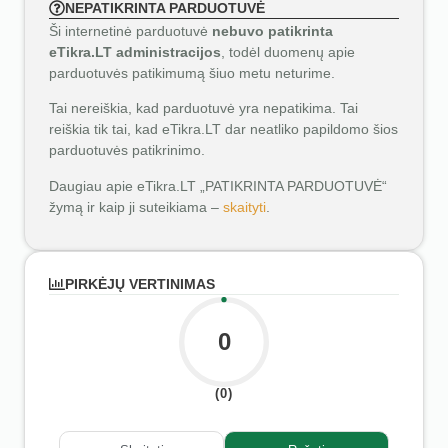
NEPATIKRINTA PARDUOTUVĖ
Ši internetinė parduotuvė
nebuvo patikrinta
eTikra.LT administracijos
, todėl duomenų apie
parduotuvės patikimumą šiuo metu neturime.
Tai nereiškia, kad parduotuvė yra nepatikima. Tai
reiškia tik tai, kad eTikra.LT dar neatliko papildomo šios
parduotuvės patikrinimo.
Daugiau apie eTikra.LT „PATIKRINTA PARDUOTUVĖ“
žymą ir kaip ji suteikiama –
skaityti
.
PIRKĖJŲ VERTINIMAS
0
(0)