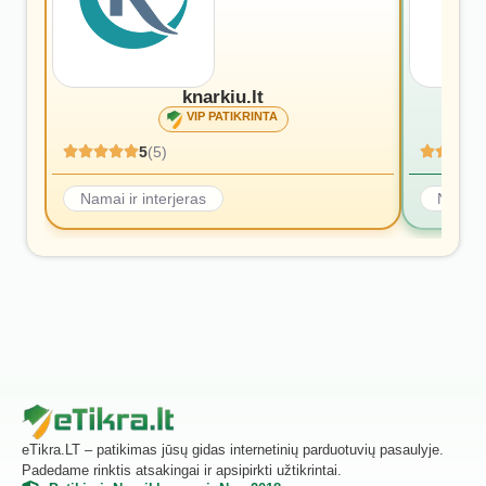
knarkiu.lt
VIP PATIKRINTA
5
(5)
Namai ir interjeras
Namai i
eTikra.LT – patikimas jūsų gidas internetinių parduotuvių pasaulyje.
Padedame rinktis atsakingai ir apsipirkti užtikrintai.