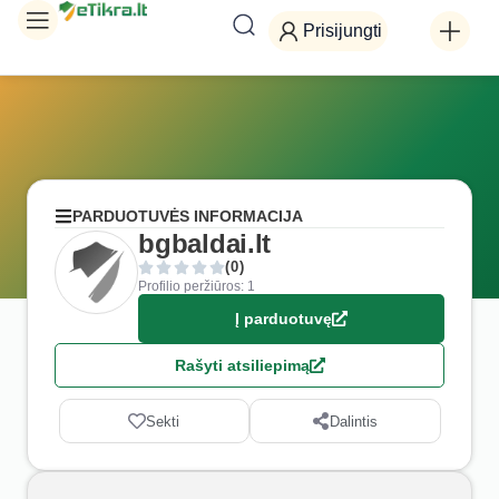
Prisijungti
PARDUOTUVĖS INFORMACIJA
bgbaldai.lt
(0)
Profilio peržiūros: 1
Į parduotuvę
Rašyti atsiliepimą
Sekti
Dalintis