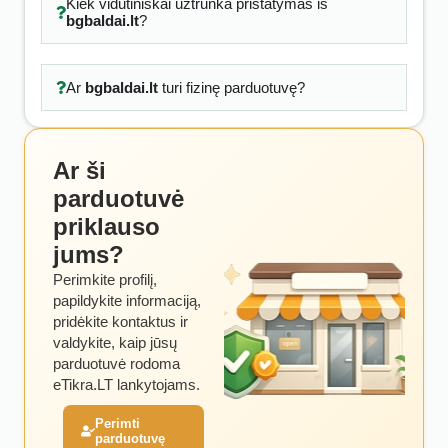
Kiek vidutiniškai užtrunka pristatymas iš
bgbaldai.lt
?
Ar
bgbaldai.lt
turi fizinę parduotuvę?
Ar ši
parduotuvė
priklauso
jums?
Perimkite profilį,
papildykite informaciją,
pridėkite kontaktus ir
valdykite, kaip jūsų
parduotuvė rodoma
eTikra.LT lankytojams.
Perimti
parduotuvę