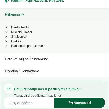
Patikimi. Nepriklausomi. Nuo 2018.
Pirkėjams
Parduotuvės
Nuolaidų kodai
Straipsniai
Prekės
Patikrintos parduotuvės
Parduotuvių savininkams
Pagalba / Kontaktai
Gaukite naujienas ir pasiūlymus pirmieji
Tik naudingi pasiūlymai ir naujienos.
Prenumeruoti