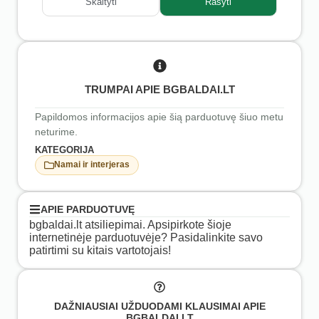
Skaityti
Rašyti
TRUMPAI APIE BGBALDAI.LT
Papildomos informacijos apie šią parduotuvę šiuo metu
neturime.
KATEGORIJA
Namai ir interjeras
APIE PARDUOTUVĘ
bgbaldai.lt atsiliepimai. Apsipirkote šioje
internetinėje parduotuvėje? Pasidalinkite savo
patirtimi su kitais vartotojais!
DAŽNIAUSIAI UŽDUODAMI KLAUSIMAI APIE
BGBALDAI.LT