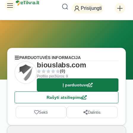
Prisijungti
PARDUOTUVĖS INFORMACIJA
biouslabs.com
(0)
Profilio peržiūros: 9
Į parduotuvę
Rašyti atsiliepimą
Sekti
Dalintis