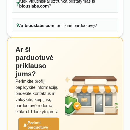
Kiek vidutiniškai užtrunka pristatymas iš
biouslabs.com
?
Ar
biouslabs.com
turi fizinę parduotuvę?
Ar ši
parduotuvė
priklauso
jums?
Perimkite profilį,
papildykite informaciją,
pridėkite kontaktus ir
valdykite, kaip jūsų
parduotuvė rodoma
eTikra.LT lankytojams.
Perimti
parduotuvę