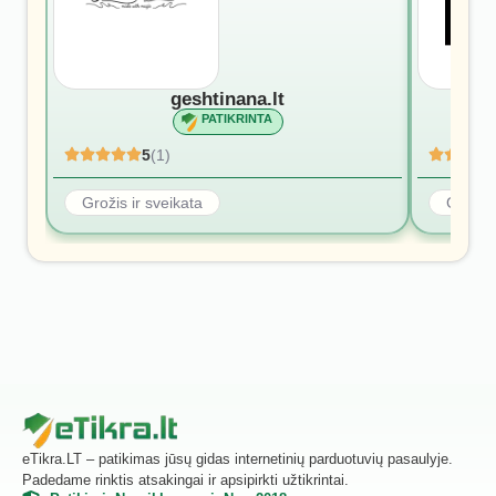
geshtinana.lt
PATIKRINTA
5
(1)
Grožis ir sveikata
Grožis 
eTikra.LT – patikimas jūsų gidas internetinių parduotuvių pasaulyje.
Padedame rinktis atsakingai ir apsipirkti užtikrintai.