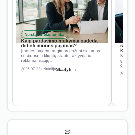
Verslas ir ekonomika
Skait
Kaip pardavimo mokymai padeda
Kaip 
didinti įmonės pajamas?
siste
konkur
Įmonės pajamų augimas dažnai siejamas
su didesniu klientų srautu, aktyvesne
Konkure
reklama, naujų…
geresnė
didesn
2026-07-22 • Natalija
Skaityti →
2026-07-