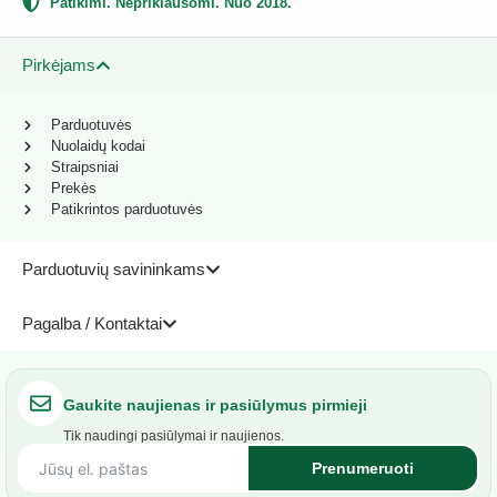
Patikimi. Nepriklausomi. Nuo 2018.
Pirkėjams
Parduotuvės
Nuolaidų kodai
Straipsniai
Prekės
Patikrintos parduotuvės
Parduotuvių savininkams
Pagalba / Kontaktai
Gaukite naujienas ir pasiūlymus pirmieji
Tik naudingi pasiūlymai ir naujienos.
Prenumeruoti