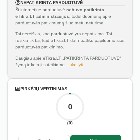
NEPATIKRINTA PARDUOTUVĖ
Ši internetinė parduotuvė
nebuvo patikrinta
eTikra.LT administracijos
, todėl duomenų apie
parduotuvės patikimumą šiuo metu neturime.
Tai nereiškia, kad parduotuvė yra nepatikima. Tai
reiškia tik tai, kad eTikra.LT dar neatliko papildomo šios
parduotuvės patikrinimo.
Daugiau apie eTikra.LT „PATIKRINTA PARDUOTUVĖ“
žymą ir kaip ji suteikiama –
skaityti
.
PIRKĖJŲ VERTINIMAS
0
(0)