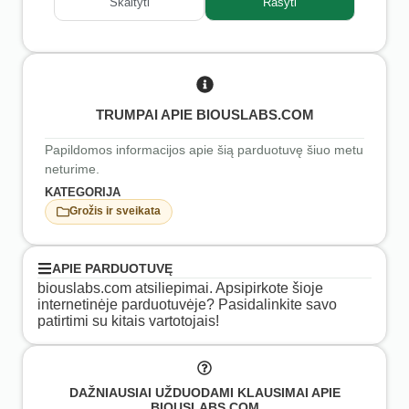
Skaityti
Rašyti
TRUMPAI APIE BIOUSLABS.COM
Papildomos informacijos apie šią parduotuvę šiuo metu
neturime.
KATEGORIJA
Grožis ir sveikata
APIE PARDUOTUVĘ
biouslabs.com atsiliepimai. Apsipirkote šioje
internetinėje parduotuvėje? Pasidalinkite savo
patirtimi su kitais vartotojais!
DAŽNIAUSIAI UŽDUODAMI KLAUSIMAI APIE
BIOUSLABS.COM