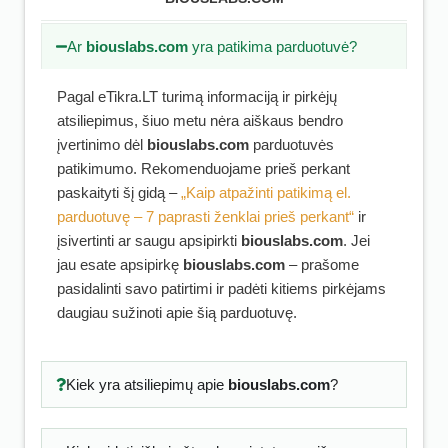
Ar
biouslabs.com
yra patikima parduotuvė?
Pagal eTikra.LT turimą informaciją ir pirkėjų
atsiliepimus, šiuo metu nėra aiškaus bendro
įvertinimo dėl
biouslabs.com
parduotuvės
patikimumo. Rekomenduojame prieš perkant
paskaityti šį gidą –
„Kaip atpažinti patikimą el.
parduotuvę – 7 paprasti ženklai prieš perkant“
ir
įsivertinti ar saugu apsipirkti
biouslabs.com
. Jei
jau esate apsipirkę
biouslabs.com
– prašome
pasidalinti savo patirtimi ir padėti kitiems pirkėjams
daugiau sužinoti apie šią parduotuvę.
Kiek yra atsiliepimų apie
biouslabs.com
?