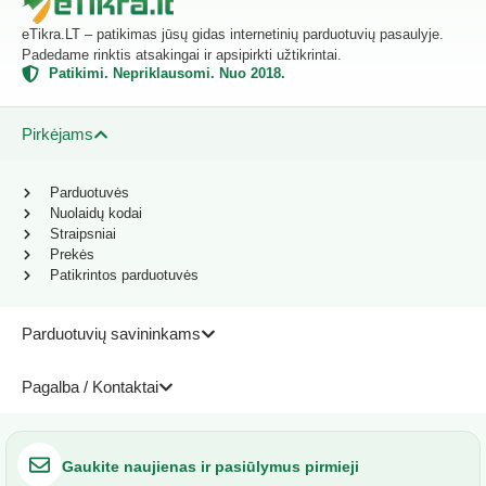
eTikra.LT – patikimas jūsų gidas internetinių parduotuvių pasaulyje.
Padedame rinktis atsakingai ir apsipirkti užtikrintai.
Patikimi. Nepriklausomi. Nuo 2018.
Pirkėjams
Parduotuvės
Nuolaidų kodai
Straipsniai
Prekės
Patikrintos parduotuvės
Parduotuvių savininkams
Pagalba / Kontaktai
Gaukite naujienas ir pasiūlymus pirmieji