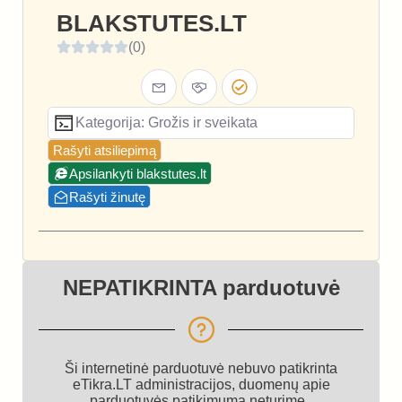
BLAKSTUTES.LT
(0)
Kategorija: Grožis ir sveikata
Rašyti atsiliepimą
Apsilankyti blakstutes.lt
Rašyti žinutę
NEPATIKRINTA parduotuvė
Ši internetinė parduotuvė nebuvo patikrinta
eTikra.LT administracijos, duomenų apie
parduotuvės patikimumą neturime.