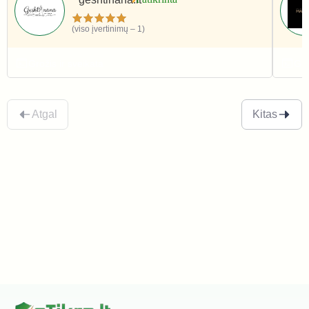
(viso įvertinimų – 1)
Grožis ir sveikata
Gro
Atgal
Kitas