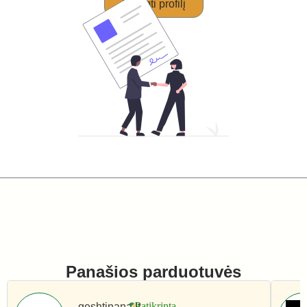
Perimti profilį
Panašios parduotuvės
geshtinana.lt