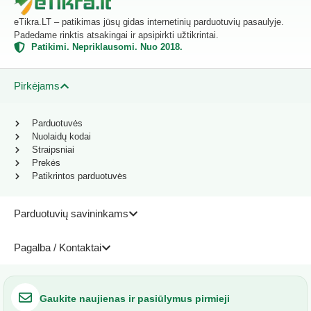
eTikra.LT – patikimas jūsų gidas internetinių parduotuvių pasaulyje.
Padedame rinktis atsakingai ir apsipirkti užtikrintai.
Patikimi. Nepriklausomi. Nuo 2018.
Pirkėjams
Parduotuvės
Nuolaidų kodai
Straipsniai
Prekės
Patikrintos parduotuvės
Parduotuvių savininkams
Pagalba / Kontaktai
Gaukite naujienas ir pasiūlymus pirmieji