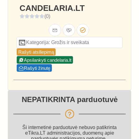
CANDELARIA.LT
(0)
Kategorija: Grožis ir sveikata
Rašyti atsiliepimą
Apsilankyti candelaria.lt
Rašyti žinutę
NEPATIKRINTA parduotuvė
Ši internetinė parduotuvė nebuvo patikrinta
eTikra.LT administracijos, duomenų apie
parduotuvės patikimumą neturime.