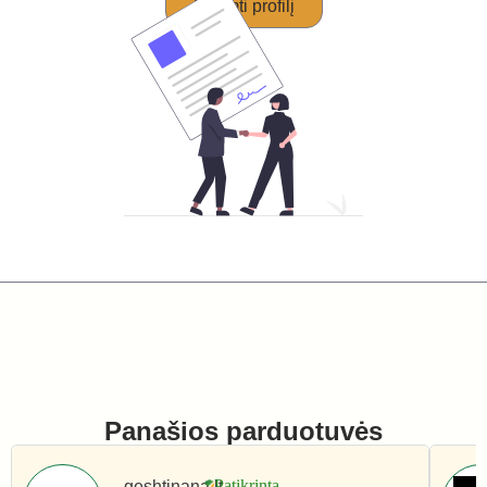
Perimti profilį
Panašios parduotuvės
geshtinana.lt