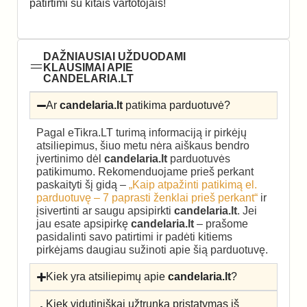
patirtimi su kitais vartotojais!
DAŽNIAUSIAI UŽDUODAMI
KLAUSIMAI APIE
CANDELARIA.LT
Ar
candelaria.lt
patikima parduotuvė?
Pagal eTikra.LT turimą informaciją ir pirkėjų
atsiliepimus, šiuo metu nėra aiškaus bendro
įvertinimo dėl
candelaria.lt
parduotuvės
patikimumo. Rekomenduojame prieš perkant
paskaityti šį gidą –
„Kaip atpažinti patikimą el.
parduotuvę – 7 paprasti ženklai prieš perkant“
ir
įsivertinti ar saugu apsipirkti
candelaria.lt
. Jei
jau esate apsipirkę
candelaria.lt
– prašome
pasidalinti savo patirtimi ir padėti kitiems
pirkėjams daugiau sužinoti apie šią parduotuvę.
Kiek yra atsiliepimų apie
candelaria.lt
?
Kiek vidutiniškai užtrunka pristatymas iš