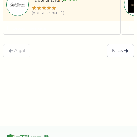
(viso įvertinimų – 1)
Grožis ir sveikata
Gro
Atgal
Kitas