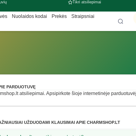
uvių
Tikri atsiliepimai
uvės
Nuolaidos kodai
Prekės
Straipsniai
PIE PARDUOTUVĘ
mshop.lt atsiliepimai. Apsipirkote šioje internetinėje parduotuvėje
AŽNIAUSIAI UŽDUODAMI KLAUSIMAI APIE CHARMSHOP.LT