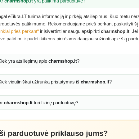
Ar
charmshop.lt
yra patikima parduotuvė?
gal eTikra.LT turimą informaciją ir pirkėjų atsiliepimus, šiuo metu nė
rduotuvės patikimumo. Rekomenduojame prieš perkant paskaityti šį
nklai prieš perkant“
ir įsivertinti ar saugu apsipirkti
charmshop.lt
. Je
vo patirtimi ir padėti kitiems pirkėjams daugiau sužinoti apie šią pard
Kiek yra atsiliepimų apie
charmshop.lt
?
Kiek vidutiniškai užtrunka pristatymas iš
charmshop.lt
?
Ar
charmshop.lt
turi fizinę parduotuvę?
 ši parduotuvė priklauso jums?