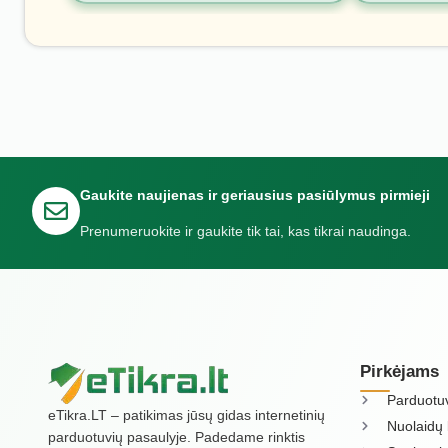
Gaukite naujienas ir geriausius pasiūlymus pirmieji
Prenumeruokite ir gaukite tik tai, kas tikrai naudinga.
Pirkėjams
Parduotu
eTikra.LT – patikimas jūsų gidas internetinių
Nuolaidų 
parduotuvių pasaulyje. Padedame rinktis