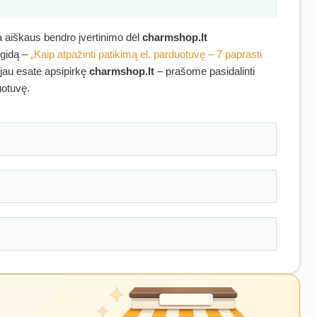
ra aiškaus bendro įvertinimo dėl
charmshop.lt
 gidą –
„Kaip atpažinti patikimą el. parduotuvę – 7 paprasti
i jau esate apsipirkę
charmshop.lt
– prašome pasidalinti
uotuvę.