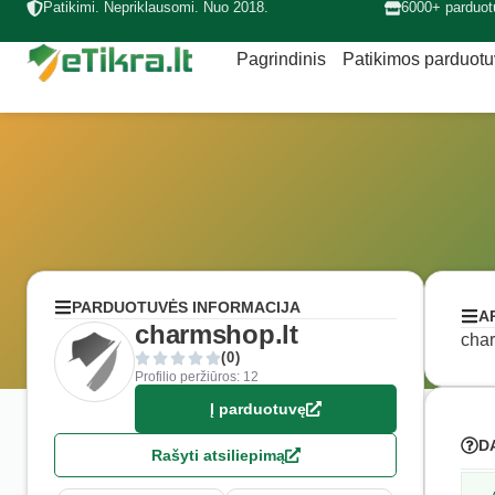
Patikimi. Nepriklausomi. Nuo 2018.
6000+ parduot
Pagrindinis
Patikimos parduot
PARDUOTUVĖS INFORMACIJA
A
charmshop.lt
char
(0)
Profilio peržiūros: 12
Į parduotuvę
D
Rašyti atsiliepimą