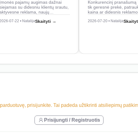
Įmonės pajamų augimas dažnai
Konkurencinį pranašumą 
siejamas su didesniu klientų srautu,
tik geresnė prekė, patrau
aktyvesne reklama, naujų…
kaina ar didesnis reklam
2026-07-22 • Natalija
Skaityti →
2026-07-20 • Natalija
Skaity
 parduotuvę, prisijunkite. Tai padeda užtikrinti atsiliepimų patik
Prisijungti / Registruotis