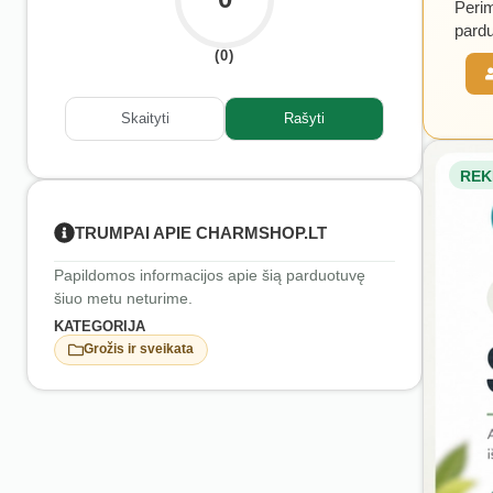
Perim
pardu
(0)
Skaityti
Rašyti
REK
TRUMPAI APIE CHARMSHOP.LT
Papildomos informacijos apie šią parduotuvę
šiuo metu neturime.
KATEGORIJA
Grožis ir sveikata