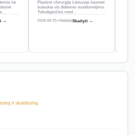
lemia ne
Plastinė chirurgija Lietuvoje kasmet
naudo
klesnė
sulaukia vis didesnio susidomėjimo.
Juos
os…
Tobulėjančios med…
2026-0
ti →
2026-06-25 • Natalija
Skaityti →
imumą ir skaidrumą.