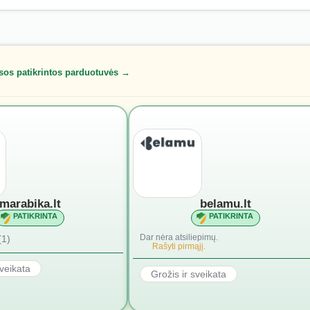
sos patikrintos parduotuvės →
marabika.lt
belamu.lt
PATIKRINTA
PATIKRINTA
Dar nėra atsiliepimų.
(1)
Rašyti pirmąjį.
sveikata
Grožis ir sveikata