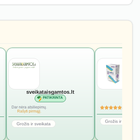
sveikataisgamtos.lt
vivomi
PATIKRINTA
PATI
Dar nėra atsiliepimų.
5
(4)
Rašyti pirmąjį.
Grožis ir sveikata
Grožis ir sveikata