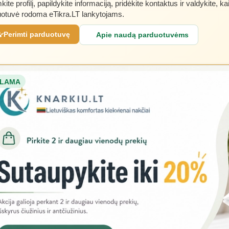
kite profilį, papildykite informaciją, pridėkite kontaktus ir valdykite, ka
otuvė rodoma eTikra.LT lankytojams.
Perimti parduotuvę
Apie naudą parduotuvėms
LAMA