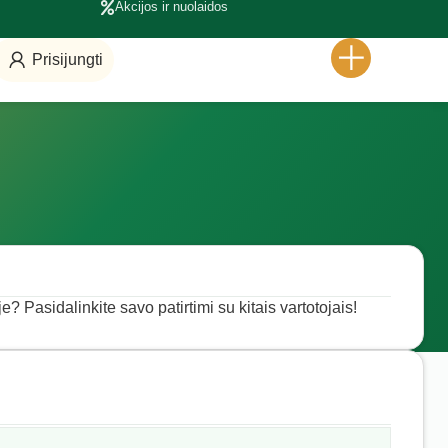
Akcijos ir nuolaidos
Prisijungti
? Pasidalinkite savo patirtimi su kitais vartotojais!