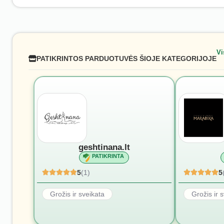
Vi
PATIKRINTOS PARDUOTUVĖS ŠIOJE KATEGORIJOJE
geshtinana.lt
PATIKRINTA
5
(1)
5
Grožis ir sveikata
Grožis ir 