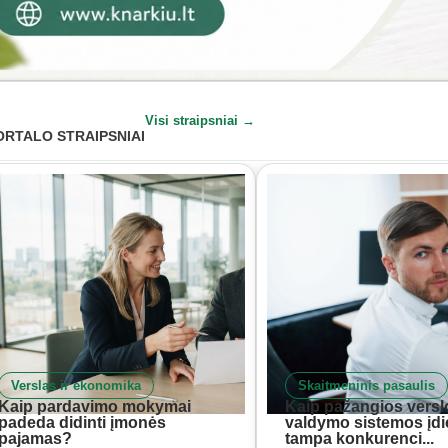
Visi straipsniai →
ORTALO STRAIPSNIAI
Verslas ir ekonomika
Skaitmeninis pasaulis
Kaip pardavimo mokymai
Kaip pažangios versl
padeda didinti įmonės
valdymo sistemos įd
pajamas?
tampa konkurenci...