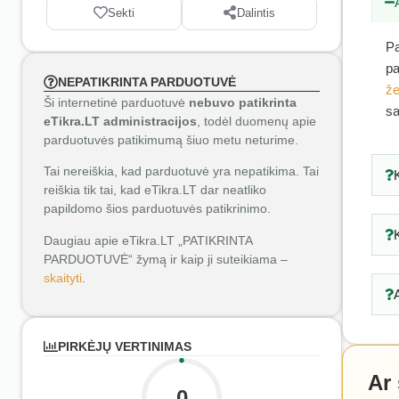
Sekti
Dalintis
Pa
pa
NEPATIKRINTA PARDUOTUVĖ
že
Ši internetinė parduotuvė
nebuvo patikrinta
sa
eTikra.LT administracijos
, todėl duomenų apie
parduotuvės patikimumą šiuo metu neturime.
Tai nereiškia, kad parduotuvė yra nepatikima. Tai
reiškia tik tai, kad eTikra.LT dar neatliko
papildomo šios parduotuvės patikrinimo.
Daugiau apie eTikra.LT „PATIKRINTA
PARDUOTUVĖ“ žymą ir kaip ji suteikiama –
skaityti
.
PIRKĖJŲ VERTINIMAS
Ar
0